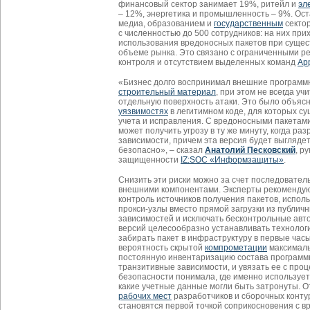
финансовый сектор занимает 19%, ритейл и
эл
– 12%, энергетика и промышленность – 9%. О
медиа, образованием и
государственным
секто
с численностью до 500 сотрудников: на них при
использования вредоносных пакетов при суще
объеме рынка. Это связано с ограниченными р
контроля и отсутствием выделенных команд
Ap
«Бизнес долго воспринимал внешние программ
строительный материал
, при этом не всегда уч
отдельную поверхность атаки. Это было объясн
уязвимостях
в легитимном коде, для которых с
учета и исправления. С вредоносными пакетами
может получить угрозу в ту же минуту, когда р
зависимости, причем эта версия будет выгляд
безопасно», – сказал
Анатолий Песковский
, р
защищенности
IZ:SOC «Информзащиты»
.
Снизить эти риски можно за счет последовател
внешними компонентами. Эксперты рекомендую
контроль источников получения пакетов, испол
прокси-узлы вместо прямой загрузки из публич
зависимостей и исключать бесконтрольные авт
версий целесообразно устанавливать технологи
забирать пакет в инфраструктуру в первые часы
вероятность скрытой
компрометации
максималь
постоянную инвентаризацию состава программ
транзитивные зависимости, и увязать ее с про
безопасности понимала, где именно используе
какие учетные данные могли быть затронуты. 
рабочих мест
разработчиков и сборочных контур
становятся первой точкой соприкосновения с в