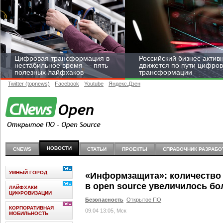
Цифровая трансформация в
Российский бизнес актив
нестабильное время — пять
движется по пути цифро
полезных лайфхаков
трансформации
Twitter (topnews)
Facebook
Youtube
Яндекс.Дзен
Средний бизнес начал
цифровизироваться со
НОВОСТИ
CNEWS
СТАТЬИ
ПРОЕКТЫ
СПРАВОЧНИК РАЗРАБО
скоростью крупных
корпораций
УМНЫЙ ГОРОД
«Информзащита»: количество
в open source увеличилось бол
ЛАЙФХАКИ
ЦИФРОВИЗАЦИИ
Безопасность
Открытое ПО
КОРПОРАТИВНАЯ
09.04 13:05, Мск
МОБИЛЬНОСТЬ