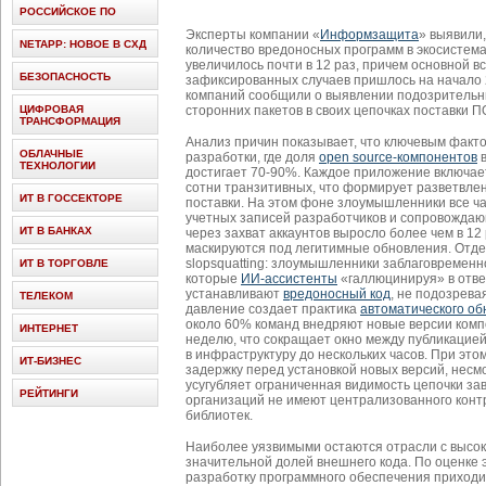
РОССИЙСКОЕ ПО
Эксперты компании «
Информзащита
» выявили,
NETAPP: НОВОЕ В СХД
количество вредоносных программ в экосистем
увеличилось почти в 12 раз, причем основной в
БЕЗОПАСНОСТЬ
зафиксированных случаев пришлось на начало 2
компаний сообщили о выявлении подозритель
ЦИФРОВАЯ
сторонних пакетов в своих цепочках поставки П
ТРАНСФОРМАЦИЯ
Анализ причин показывает, что ключевым факт
ОБЛАЧНЫЕ
разработки, где доля
open source-компонентов
в
ТЕХНОЛОГИИ
достигает 70-90%. Каждое приложение включае
сотни транзитивных, что формирует разветвле
ИТ В ГОССЕКТОРЕ
поставки. На этом фоне злоумышленники все 
учетных записей разработчиков и сопровождающ
ИТ В БАНКАХ
через захват аккаунтов выросло более чем в 12 р
маскируются под легитимные обновления. Отдел
slopsquatting: злоумышленники заблаговременн
ИТ В ТОРГОВЛЕ
которые
ИИ-ассистенты
«галлюцинируя» в ответ
устанавливают
вредоносный код
, не подозрева
ТЕЛЕКОМ
давление создает практика
автоматического о
около 60% команд внедряют новые версии компо
ИНТЕРНЕТ
неделю, что сокращает окно между публикацией
в инфраструктуру до нескольких часов. При эт
ИТ-БИЗНЕС
задержку перед установкой новых версий, несм
усугубляет ограниченная видимость цепочки за
РЕЙТИНГИ
организаций не имеют централизованного конт
библиотек.
Наиболее уязвимыми остаются отрасли с высок
значительной долей внешнего кода. По оценке
разработку программного обеспечения приход