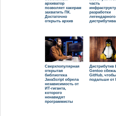
архиватор
часть
позволяет хакерам
инфраструкт
захватить ПК.
разработки
Достаточно
легендарного
открыть архив
дистрибутива
Сверхпопулярная
Дистрибутив 
открытая
Gentoo сбежа
библиотека
GitHub, чтоб
JavaScript обрела
подальше от
независимость от
ИТ-гиганта,
которого
ненавидят
программисты