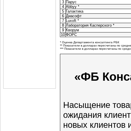
3
Парус
4
Abbyy *
5
Галактика
6
Диасофт
7
Luxoft *
8
Лаборатория Касперского *
9
Кворум
10
ФОРС
* Оценка Департамента консалтинга РБК
** Показатели в долларах пересчитаны по среднем
*** Показатели в долларах пересчитаны по средне
«ФБ Конс
Насыщение това
ожидания клиент
новых клиентов и