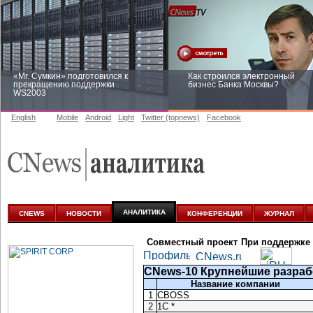
«Mr. Сумкин» подготовился к
Как строился электронный
прекращению поддержки
бизнес Банка Москвы?
WS2003
English
Mobile
Android
Light
Twitter (topnews)
Facebook
Заоблачная оптимизация: как
Рейтинг CNewsInfrastructure 20
Faberlic изменил подход к
приглашаем участвовать
аналитике
АНАЛИТИКА
CNEWS
НОВОСТИ
КОНФЕРЕНЦИИ
ЖУРНАЛ
Совместный проект
При поддержке
CNews-10 Крупнейшие разраб
Название компании
1
CBOSS
2
1С *