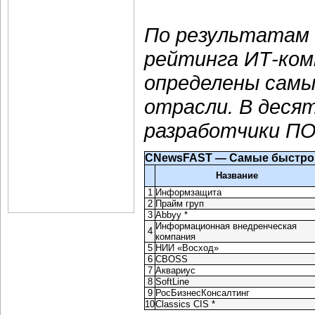
По результатам 
рейтинга ИТ-ком
определены сам
отрасли. В деся
разработчики ПО
CNewsFAST — Самые быстр
Название
1
Информзащита
2
Прайм груп
3
Abbyy *
Информационная внедренческая
4
компания
5
НИИ «Восход»
6
CBOSS
7
Аквариус
8
SoftLine
9
РосБизнесКонсалтинг
10
Classics CIS *