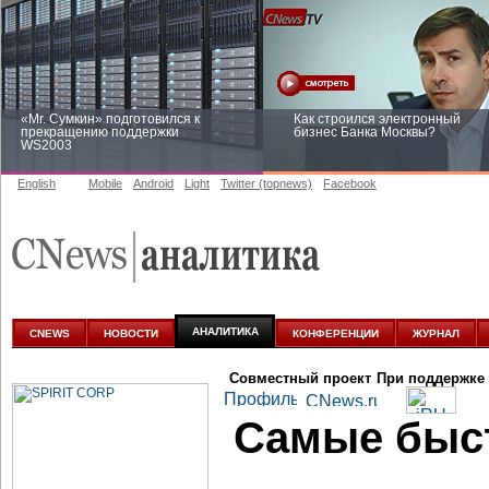
«Mr. Сумкин» подготовился к
Как строился электронный
прекращению поддержки
бизнес Банка Москвы?
WS2003
English
Mobile
Android
Light
Twitter (topnews)
Facebook
Заоблачная оптимизация: как
Рейтинг CNewsInfrastructure 20
Faberlic изменил подход к
приглашаем участвовать
аналитике
АНАЛИТИКА
CNEWS
НОВОСТИ
КОНФЕРЕНЦИИ
ЖУРНАЛ
Совместный проект
При поддержке
Самые быс