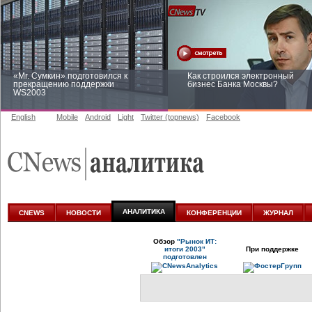
«Mr. Сумкин» подготовился к
Как строился электронный
прекращению поддержки
бизнес Банка Москвы?
WS2003
English
Mobile
Android
Light
Twitter (topnews)
Facebook
Заоблачная оптимизация: как
Рейтинг CNewsInfrastructure 20
Faberlic изменил подход к
приглашаем участвовать
аналитике
АНАЛИТИКА
CNEWS
НОВОСТИ
КОНФЕРЕНЦИИ
ЖУРНАЛ
Обзор
"Рынок ИТ:
итоги 2003"
При поддержке
подготовлен