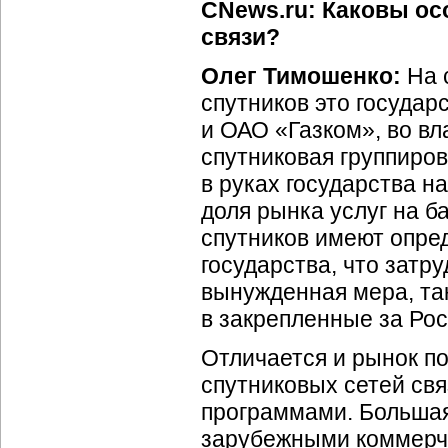
CNews.ru: Каковы ос
связи?
Олег Тимошенко:
На с
спутников это госуда
и ОАО «Газком», во вл
спутниковая группиров
в руках государства на
доля рынка услуг на б
спутников имеют опре
государства, что затр
вынужденная мера, так
в закрепленные за Ро
Отличается и рынок по
спутниковых сетей св
программами. Большая
зарубежными коммерче