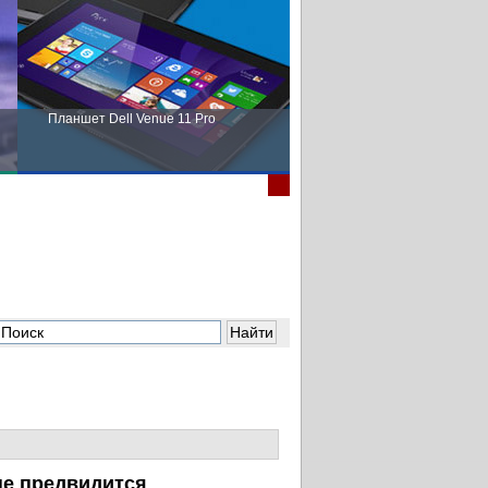
Планшет Dell Venue 11 Pro
Пора выбирать Fujitsu!
не предвидится