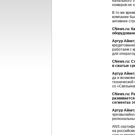
начального э
номеров не х
В то же врем
компании быс
активнее стр
CNews.ru: К
оборудован
Артур Айнет
кредитования
работаем с 
для операто
CNews.ru: С
в сжатые ср
Артур Айнет
да и возможн
технической 
со «Связьинв
CNews.ru: Р
развивается
сегментах э
Артур Айнет
чрезвычайно 
региональные
ANS сертифи
на российски