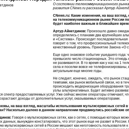
О состоянии телекоммуникационного рынка 
развития CNews.ru рассказал Артур Айнет
CNews.ru: Какие изменения, на ваш взгляд
на телекоммуникационном рынке России по 
будет наиболее важным в ближайшее врем
Артур Айнетдинов:
Произошло давно ожидае
определились с планами два крупнейших аль
и «Система». Происходит последовательная 
говорит о том, что профессиональный телек
качественный уровень. Принятие Закона «О с
Еще одно знаковое событие ушедшего года: 
превысило число стационарных. Это отнюдь н
не развиваются. В то время как у нас на 1 т
села и поселки вовсе не телефонизированы, 
актуальным еще многие годы.
Не следует, конечно, ожидать, что рынок ста
темпами, как рынок мобильной связи, но в т
происходить модернизация оборудования тр
узлы альтернативных. Будет активно развив
я спектр предоставляемых услуг. Уже сейчас многие операторы отмечают, ч
озрастают доходы от дополнительных услуг, оказываемых операторами.
аковы, на ваш взгляд, масштабы использования мультисервисных сетей 
ран? Насколько далеко в данном направлении продвинулись российские о
динов:
Говоря о мультисервисных сетях, как о сетях, с помощью которых можн
их данных, вынужден констатировать, что этот рынок еще не развит в России.
ю мультисервисных сетей в России мешают как неготовность пользователя к 