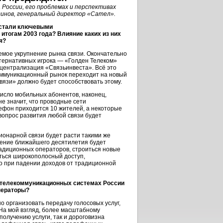
России, его проблемах и перспективах
динов, генеральный директор «Сател».
, стали ключевыми
итогам 2003 года? Влияние каких из них
я?
мое укрупнение рынка связи. Окончательно
тернативных игрока — «Голден Телеком»
централизация «Связьинвеста». Всё это
оммуникационный рынок переходит на новый
вязи» должно будет способствовать этому.
число мобильных абонентов, наконец,
е значит, что проводные сети
елефон приходится 10 жителей, а некоторые
вопрос развития любой связи будет
ционарной связи будет расти такими же
ечение ближайшего десятилетия будет
адиционных операторов, строиться новые
аться широкополосный доступ,
то при падении доходов от традиционной
в телекоммуникационных системах России
ператоры?
о организовать передачу голосовых услуг,
 На мой взгляд, более масштабному
получению услуги, так и дороговизна