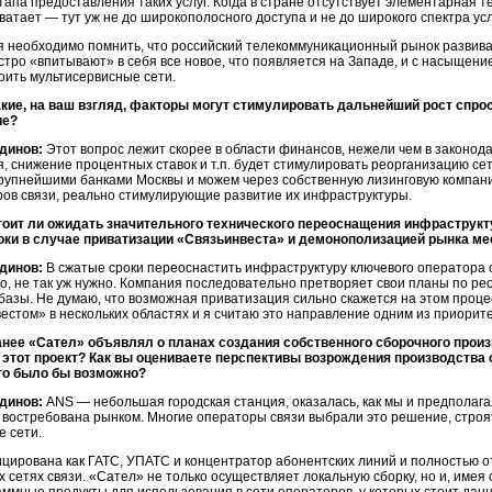
тапа предоставления таких услуг. Когда в стране отсутствует элементарная 
ватает — тут уж не до широкополосного доступа и не до широкого спектра усл
я необходимо помнить, что российский телекоммуникационный рынок развив
тро «впитывают» в себя все новое, что появляется на Западе, и с насыщени
оить мультисервисные сети.
акие, на ваш взгляд, факторы могут стимулировать дальнейший рост спр
ие?
динов:
Этот вопрос лежит скорее в области финансов, нежели чем в законод
, снижение процентных ставок и т.п. будет стимулировать реорганизацию сет
крупнейшими банками Москвы и можем через собственную лизинговую компан
ров связи, реально стимулирующие развитие их инфраструктуры.
тоит ли ожидать значительного технического переоснащения инфраструк
оки в случае приватизации «Связьинвеста» и демонополизацией рынка ме
динов:
В сжатые сроки переоснастить инфраструктуру ключевого оператора 
о, не так уж нужно. Компания последовательно претворяет свои планы по р
базы. Не думаю, что возможная приватизация сильно скажется на этом проц
естом» в нескольких областях и я считаю это направление одним из приорит
анее «Сател» объявлял о планах создания собственного сборочного прои
 этот проект? Как вы оцениваете перспективы возрождения производства 
то было бы возможно?
динов:
ANS — небольшая городская станция, оказалась, как мы и предполагал
востребована рынком. Многие операторы связи выбрали это решение, строят
 сети.
цирована как ГАТС, УПАТС и концентратор абонентских линий и полностью о
х сетях связи. «Сател» не только осуществляет локальную сборку, но и, име