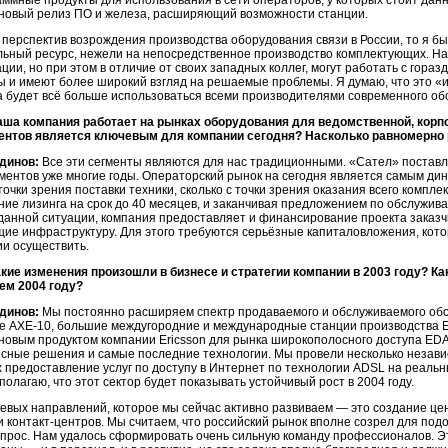
ммные продукты для использования в сети операторов, у которых стоит дан
новый релиз ПО и железа, расширяющий возможности станции.
 перспектив возрождения производства оборудования связи в России, то я б
льный ресурс, нежели на непосредственное производство комплектующих. Н
ции, но при этом в отличие от своих западных коллег, могут работать с гора
ы и имеют более широкий взгляд на решаемые проблемы. Я думаю, что это 
а будет всё больше использоваться всеми производителями современного об
аша компания работает на рынках оборудования для ведомственной, корпо
ментов является ключевым для компании сегодня? Насколько равномерно
динов:
Все эти сегменты являются для нас традиционными. «Сател» постав
гментов уже многие годы. Операторский рынок на сегодня является самым д
 точки зрения поставки техники, сколько с точки зрения оказания всего компл
ие лизинга на срок до 40 месяцев, и заканчивая предложением по обслужи
 данной ситуации, компания предоставляет и финансирование проекта заказч
щие инфраструктуру. Для этого требуются серьёзные капиталовложения, кот
ии осуществить.
акие изменения произошли в бизнесе и стратегии компании в 2003 году? Ка
ем 2004 году?
динов:
Мы постоянно расширяем спектр продаваемого и обслуживаемого обо
 AХЕ-10, большие междугородние и международные станции производства Eric
новым продуктом компании Ericsson для рынка широкополосного доступа EDA
есные решения и самые последние технологии. Мы провели несколько незави
предоставление услуг по доступу в Интернет по технологии ADSL на реальн
полагаю, что этот сектор будет показывать устойчивый рост в 2004 году.
евых направлений, которое мы сейчас активно развиваем — это создание це
 и контакт-центров. Мы считаем, что российский рынок вполне созрел для п
спрос. Нам удалось сформировать очень сильную команду профессионалов. Э