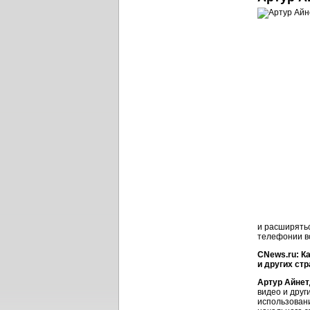
и расширятьс
телефонии в
CNews.ru: К
и других ст
Артур Айнет
видео и друг
использовани