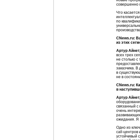
новые програ
совершенно 
Что касается
интеллектуа
по квалифика
универсальн
производств
CNews.ru: В
из этих сег
Артур Айнет
всех трех се
не столько с
предоставлен
заказчика. В
в существую
не в состоян
CNews.ru: К
в наступивш
Артур Айнет
оборудование
связанный с 
очень интер
развивающих 
ожидания. Я 
Одно из ключ
call-центров
устойчивый 