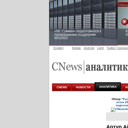
«Mr. Сумкин» подготовился к
К
прекращению поддержки
б
WS2003
English
Mobile
Android
Light
Twitter (topnew
Заоблачная оптимизация: как
Р
Faberlic изменил подход к
п
аналитике
АНАЛИТИКА
CNEWS
НОВОСТИ
К
Обзор
"Рын
итоги 2
подгото
Артур А