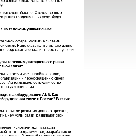
телефонная связь, когда телефонных
уг.
ается очень быстро. Отечественные
ем рынка традиционных услуг будут
оса на телекоммуникационное
ательной сфере. Развитие системы
ей связи. Надо сказать, что мы уже давно
ию предложить весьма интересные условия
туры телекоммуникационного рынка
стной связи?
связи России чрезвычайно сложно,
еорганизации и переоснащению своей
ессе. Мы развиваем сотрудничество
етных для компании.
зводства оборудования ANS. Как
оборудования связи в России? В каких
и в начале развития данного проекта,
 на нем узлы связи, развивают свои
твечает условиям эксплуатации
я свой штат программистов, разрабатывает