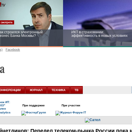
ак строился электронный
ИКТ в страховании:
изнес Банка Москвы?
эффективность в новых условиях
s)
Facebook
ейтинг CNewsInfrastructure 2015:
Информационная безопасность
риглашаем участвовать
бизнеса и госструктур: развитие в
новых условиях
ОНФЕРЕНЦИИ
ЖУРНАЛ
ТЕХНИКА
ТВ
ок ИТ:
003"
При поддержке
При участии
влен
йнетдинов: Передел
телеком-рынка
России пока 