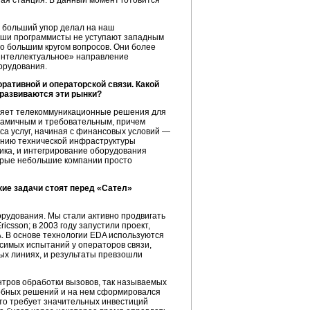
ная станция. В данный момент готовится
ы больший упор делал на наш
аши программисты не уступают западным
здо большим кругом вопросов. Они более
«интеллектуальное» направление
орудования.
ративной и операторской связи. Какой
 развиваются эти рынки?
ляет телекоммуникационные решения для
инамичным и требовательным, причем
екса услуг, начиная с финансовых условий —
ванию технической инфраструктуры
ика, и интегрирование оборудования
орые небольшие компании просто
кие задачи стоят перед «Сател»
рудования. Мы стали активно продвигать
sson; в 2003 году запустили проект,
. В основе технологии EDA используются
симых испытаний у операторов связи,
ых линиях, и результаты превзошли
нтров обработки вызовов, так называемых
одобных решений и на нем сформировался
то требует значительных инвестиций