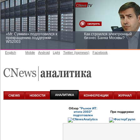
«Mr. Сумкин» подготовился к
Как строился электронный
прекращению поддержки
бизнес Банка Москвы?
WS2003
English
Mobile
Android
Light
Twitter (topnews)
Facebook
Заоблачная оптимизация: как
Рейтинг CNewsInfrastructure 20
Faberlic изменил подход к
приглашаем участвовать
аналитике
АНАЛИТИКА
CNEWS
НОВОСТИ
КОНФЕРЕНЦИИ
ЖУРНАЛ
Обзор
"Рынок ИТ:
итоги 2003"
При поддержке
подготовлен