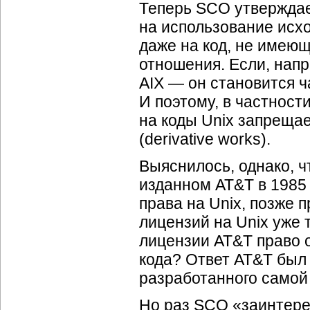
Теперь SCO утверждае
на использование исх
даже на код, не имеющ
отношения. Если, напр
AIX — он становится ч
И поэтому, в частност
на коды Unix запреща
(derivative works).
Выяснилось, однако, ч
изданном AT&T в 1985
права на Unix, позже
лицензий на Unix уже 
лицензии AT&T право 
кода? Ответ AT&T был 
разработанного самой
Но раз SCO «заинтере