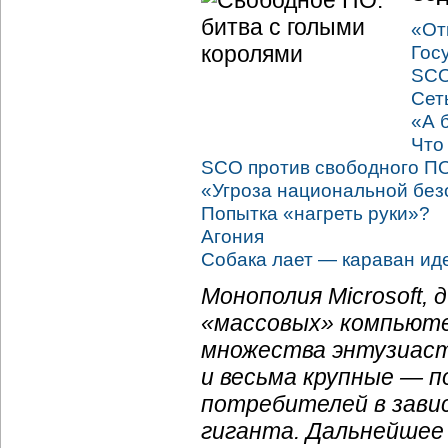
«От
Гос
SCO
Сет
«А 
Что
SCO против свободного П
«Угроза национальной без
Попытка «нагреть руки»?
Агония
Собака лает — караван ид
Монополия Microsoft,
«массовых» компьюте
множества энтузиаст
и весьма крупные — п
потребителей в зави
гиганта. Дальнейшее 