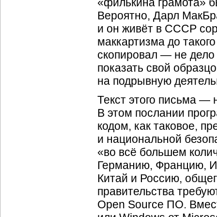
«филькина грамота» 
Вероятно, Дарл МакБр
и он живёт в СССР со
маккартизма до такого 
скопировал — не дело
показать свой образц
на подрывную деятель
Текст этого письма —
В этом послании прог
кодом, как таковое, п
и национальной безоп
«во всё большем коли
Германию, Францию, И
Китай и Россию, обще
правительства требую
Open Source ПО. Вмест