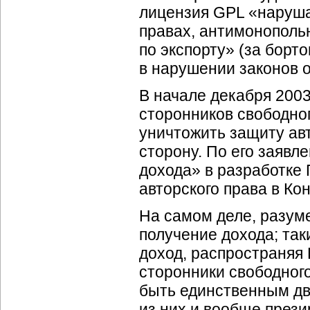
лицензия GPL «наруша
правах, антимонополь
по экспорту» (за борт
в нарушении законов о
В начале декабря 2003
сторонников свободног
уничтожить защиту ав
сторону. По его заявл
дохода» в разработке 
авторского права в Ко
На самом деле, разум
получение дохода; так
доход, распространяя 
сторонники свободного
быть единственным дв
из них и вообще през