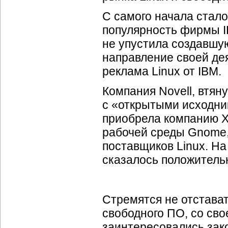
С самого начала стало
популярность фирмы I
не упустила создавшую
направление своей дея
реклама Linux от IBM.
Компания Novell, втян
с «открытыми исходни
приобрела компанию X
рабочей среды Gnome,
поставщиков Linux. На
сказалось положитель
Стремятся не отстава
свободного ПО, со сво
заинтересовались зак