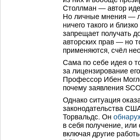
Столлман — автор идеи
Но личные мнения — л
ничего такого и близко
запрещает получать д
авторских прав — но т
применяются, счёл не
Сама по себе идея о т
за лицензирование его
Профессор Ибен Могле
почему заявления SCO
Однако ситуация оказа
законодательства США
Торвальдс. Он
обнару
в себя получение, или
включая другие работы