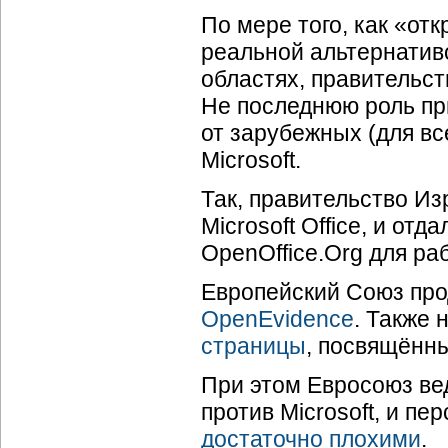
По мере того, как «от
реальной альтернатив
областях, правительст
Не последнюю роль пр
от зарубежных (для вс
Microsoft.
Так, правительство И
Microsoft Office, и от
OpenOffice.Org для ра
Европейский Союз про
OpenEvidence
. Также 
страницы
, посвящённы
При этом Евросоюз ве
против Microsoft, и пе
достаточно плохими
.