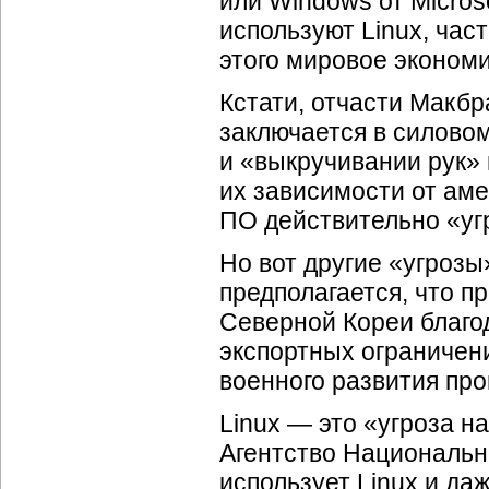
или Windows от Micros
используют Linux, час
этого мировое эконом
Кстати, отчасти Макб
заключается в силово
и «выкручивании рук»
их зависимости от ам
ПО действительно «уг
Но вот другие «угрозы
предполагается, что п
Северной Кореи благод
экспортных ограничен
военного развития пр
Linux — это «угроза н
Агентство Национальн
использует Linux и д