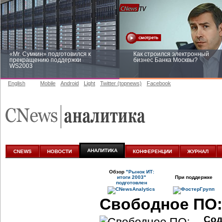
«Mr. Сумкин» подготовился к
Как строился электронный
прекращению поддержки
бизнес Банка Москвы?
WS2003
English
Mobile
Android
Light
Twitter (topnews)
Facebook
Заоблачная оптимизация: как
Рейтинг CNewsInfrastructure 20
Faberlic изменил подход к
приглашаем участвовать
аналитике
АНАЛИТИКА
CNEWS
НОВОСТИ
КОНФЕРЕНЦИИ
ЖУРНАЛ
Обзор
"Рынок ИТ:
итоги 2003"
При поддержке
подготовлен
Свободное ПО:
Сод