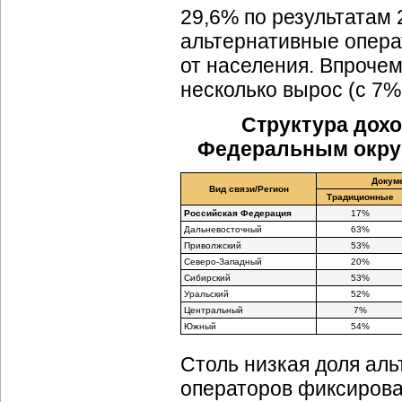
29,6% по результатам
альтернативные опера
от населения. Впрочем
несколько вырос (с 7%
Структура дохо
Федеральным округ
Докум
Вид связи/Регион
Традиционные
Российская Федеpация
17%
Дальневосточный
63%
Приволжский
53%
Северо-Западный
20%
Сибирский
53%
Уральский
52%
Центральный
7%
Южный
54%
Столь низкая доля ал
операторов фиксирован