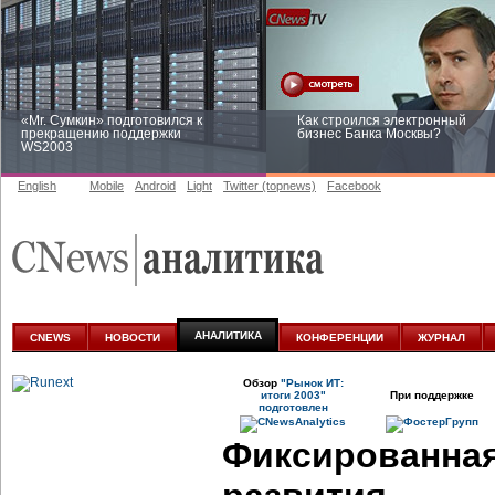
«Mr. Сумкин» подготовился к
Как строился электронный
прекращению поддержки
бизнес Банка Москвы?
WS2003
English
Mobile
Android
Light
Twitter (topnews)
Facebook
Заоблачная оптимизация: как
Рейтинг CNewsInfrastructure 20
Faberlic изменил подход к
приглашаем участвовать
аналитике
АНАЛИТИКА
CNEWS
НОВОСТИ
КОНФЕРЕНЦИИ
ЖУРНАЛ
Обзор
"Рынок ИТ:
итоги 2003"
При поддержке
подготовлен
Фиксированная