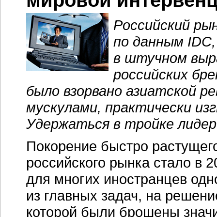
мировой интервен
Российский рын
по данным IDC,
в штучном выр
российских брен
было взорвано азиатской р
мускулами, практически из
Удержаться в тройке лидер
Покорение быстро растущег
российского рынка стало в 2
для многих иностранцев одн
из главных задач, на решени
которой были брошены знач