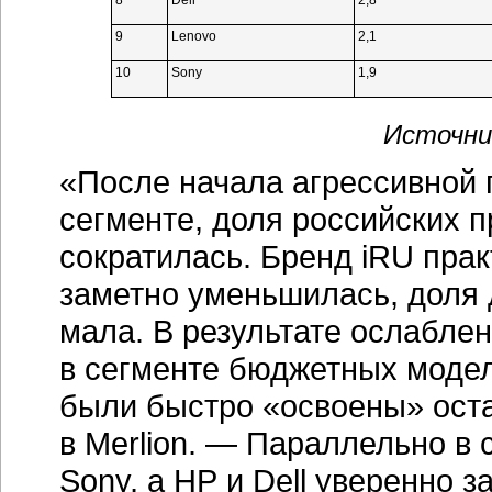
8
Dell
2,8
9
Lenovo
2,1
10
Sony
1,9
Источник
«После начала агрессивной 
сегменте, доля российских 
сократилась. Бренд iRU прак
заметно уменьшилась, доля 
мала. В результате ослабле
в сегменте бюджетных моде
были быстро «освоены» ост
в Merlion. — Параллельно в 
Sony, а НР и Dell уверенно 