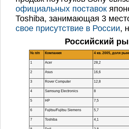
официальных поставок
японс
Toshiba, занимающая 3 мест
свое присутствие в России
, 
Российский ры
№ п/п
Компания
4 кв. 2005, доля рын
1
Acer
28,2
2
Asus
16,6
3
Rover Computer
12,8
4
Samsung Electronics
8
5
HP
7,5
6
Fujitsu/Fujitsu Siemens
5,7
7
Toshiba
4,1