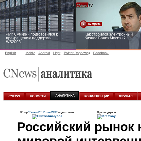
«Mr. Сумкин» подготовился к
Как строился электронный
прекращению поддержки
бизнес Банка Москвы?
WS2003
English
Mobile
Android
Light
Twitter (topnews)
Facebook
Заоблачная оптимизация: как
Рейтинг CNewsInfrastructure 20
Faberlic изменил подход к
приглашаем участвовать
аналитике
АНАЛИТИКА
CNEWS
НОВОСТИ
КОНФЕРЕНЦИИ
ЖУРНАЛ
Обзор
"Рынок ИТ: Итоги 2005"
подготовлен
При поддержке
Российский рынок н