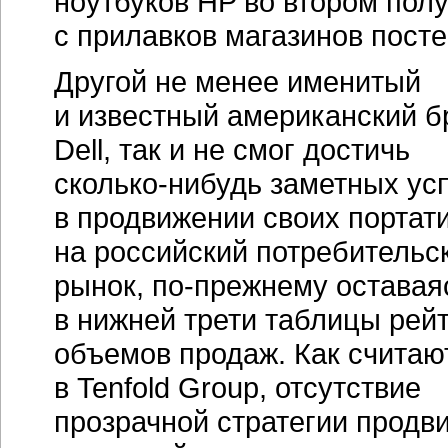
ноутбуков HP во втором пол
с прилавков магазинов пост
Другой не менее именитый
и известный американский б
Dell, так и не смог достичь
сколько-нибудь
заметных ус
в продвижении своих портат
на российский потребительс
рынок,
по-прежнему
оставая
в нижней трети таблицы рей
объемов продаж. Как считаю
в Tenfold Group, отсутствие
прозрачной стратегии продв