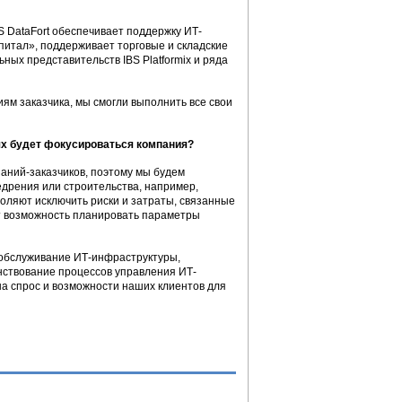
 DataFort обеспечивает поддержку ИТ-
тал», поддерживает торговые и складские
ных представительств IBS Platformix и ряда
иям заказчика, мы смогли выполнить все свои
иях будет фокусироваться компания?
аний-заказчиков, поэтому мы будем
едрения или строительства, например,
воляют исключить риски и затраты, связанные
ет возможность планировать параметры
 обслуживание ИТ-инфраструктуры,
нствование процессов управления ИТ-
на спрос и возможности наших клиентов для