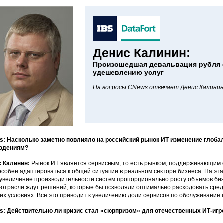
Денис Калинин:
Произошедшая девальвация рубля 
удешевлению услуг
На вопросы CNews отвечает Денис Калинин,
: Насколько заметно повлияло на российский рынок ИТ изменение глоба
юдениям?
с Калинин:
Рынок ИТ является сервисным, то есть рынком, поддерживающим 
особен адаптироваться к общей ситуации в реальном секторе бизнеса. На эт
увеличение производительности систем пропорционально росту объемов бизн
-отрасли ждут решений, которые бы позволяли оптимально расходовать сре
их условиях. Все это приводит к увеличению доли сервисов по обслуживание
: Действительно ли кризис стал «сюрпризом» для отечественных ИТ-игр