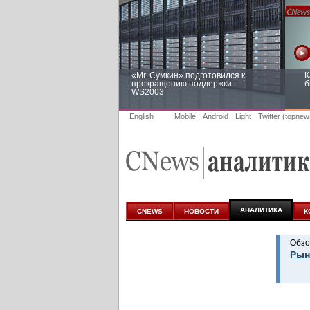
«Mr. Сумкин» подготовился к
К
прекращению поддержки
б
WS2003
English
Mobile
Android
Light
Twitter (topnew
Заоблачная оптимизация: как
Р
Faberlic изменил подход к
п
аналитике
АНАЛИТИКА
CNEWS
НОВОСТИ
К
Обзо
Рын