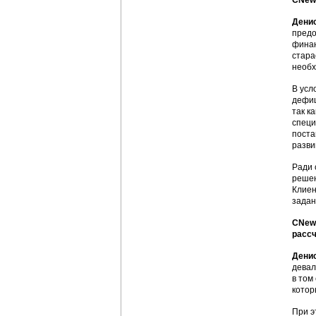
CNews
Дени
предо
финан
стара
необ
В усл
дефиц
так к
специ
поста
разви
Ради 
решен
Клиен
задан
CNews
рассч
Дени
девал
в том
котор
При э