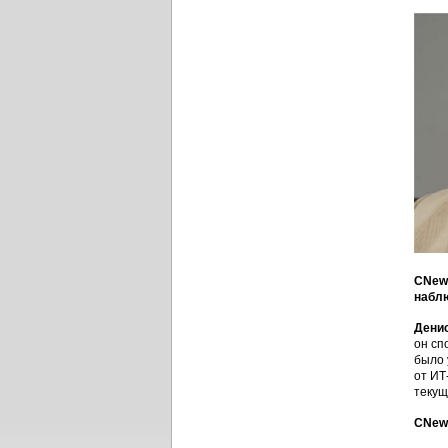
CNews
набл
Дени
он сп
было 
от ИТ
текущ
CNews