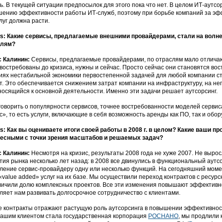
ь. В текущей ситуации предпосылок для этого пока что нет. В целом ИТ-аутс
ению эффективности работы ИТ-служб, поэтому при борьбе компаний за эфф
луг должна расти.
: Какие сервисы, предлагаемые внешними провайдерами, стали на волне
слям?
с Калинин:
Сервисы, предлагаемые провайдерами, по отраслям мало отличают
востребованы до кризиса, нужны и сейчас. Просто сейчас они становятся вос
иях нестабильной экономики первостепенной задачей для любой компании 
т. Это обеспечивается снижением затрат компании на инфраструктуру, на не
носящийся к основной деятельности. Именно эти задачи решает аутсорсинг.
говорить о популярности сервисов, точнее востребованности моделей сервиса
с», то есть услуги, включающие в себя возможность аренды как ПО, так и обо
: Как вы оцениваете итоги своей работы в 2008 г. в целом? Какие ваши п
есными с точки зрения масштабов и решаемых задач?
с Калинин:
Несмотря на кризис, результаты 2008 года не хуже 2007. Не вырос
тия рынка несколько лет назад: в 2008 все двинулись в функциональный аутс
ление сервис-провайдеру одну или несколько функций. На сегодняшний моме
«value added» услуг на их базе. Мы осуществили переход контрактов с ресу
личили долю комплексных проектов. Все эти изменения повышают эффективно
ляет нам развивать долгосрочное сотрудничество с клиентами.
 контракты отражают растущую роль аутсорсинга в повышении эффективност
нашим клиентом стала государственная корпорация
РОСНАНО
, мы продлили