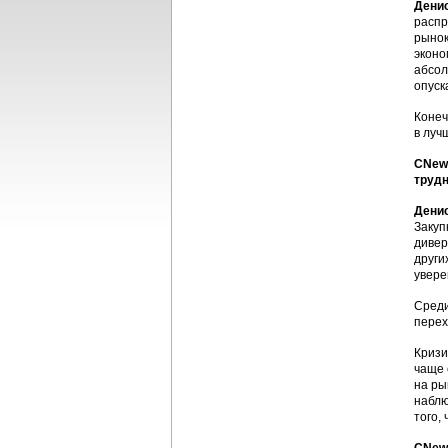
Дени
распр
рынок
эконо
абсол
опуск
Конеч
в луч
CNews
трудн
Дени
Закуп
дивер
други
увере
Среди
перех
Кризи
чаще 
на ры
наблю
того,