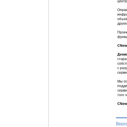
центр
Оправ
инфра
объек
други
Проек
функц
CNews
Дени
стара
собст
с раз
серви
Мы ос
подде
серви
того 
CNews
Верну