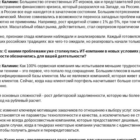
с Калинин:
Большинство отечественных ИТ-игроков, как и представителей рос
остранения финансового кризиса, который разразился на Западе, на Россию
 в России все еще находится в зачаточном состоянии. Большим потрясением 
мический. Многие сомневались в возможности переноса западных проблем на Р
ютно не применимы. Например, рост кредитной ставки с 1% до 5%, при том чт
ался. Масштабный обвал рынка, действительно, стал сюрпризом практически 
но, признаки спада компании наблюдали и анализировали. Каждый готовился
ших российских традициях: все чего-то ожидали, но реагировать начали только
: С какими проблемами уже столкнулись ИТ-компании в новых условиях 
ости обозначились для вашей деятельности?
с Калинин:
Как 100% сервисная компания мы испытываем меньшие трудности,
ки техники – это первое, что попало под сокращение. Большим плюсом в нын
сифицированной базы клиентов. Мы не являемся компанией, которая живет за
х клиентов. Сейчас, когда наш клиентский портфель насчитывает больше сотн
нно.
 основных сложностей - рост дебиторской задолженности, которую мы более
од на рублевый расчет.
с изменил ключевую мотивацию заказчиков по отношению к выбору услуг: осн
становятся не параметры технологичности и качества, а исключительно ее сто
нок не всегда добросовестным компаниям, которые предоставляют дешевые,
дали случаи, когда в тендерах некоторые компании участвовали с единстве
 чтобы получить деньги и перекредитоваться.