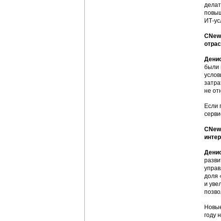
делат
повыш
ИТ-ус
CNews
отра
Дени
были 
услов
затра
не от
Если 
серви
CNews
интер
Дени
разви
управ
доля 
и уве
позво
Новые
году 