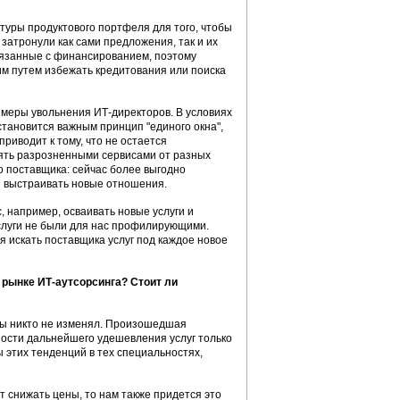
уры продуктового портфеля для того, чтобы
атронули как сами предложения, так и их
язанные с финансированием, поэтому
им путем избежать кредитования или поиска
римеры увольнения ИТ-директоров. В условиях
тановится важным принцип "единого окна",
риводит к тому, что не остается
лять разрозненными сервисами от разных
о поставщика: сейчас более выгодно
и выстраивать новые отношения.
 например, осваивать новые услуги и
услуги не были для нас профилирующими.
ся искать поставщика услуг под каждое новое
 рынке ИТ-аутсорсинга? Стоит ли
ены никто не изменял. Произошедшая
ости дальнейшего удешевления услуг только
ы этих тенденций в тех специальностях,
т снижать цены, то нам также придется это