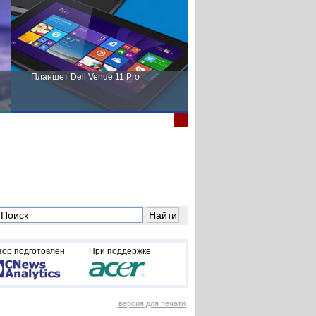
Планшет Dell Venue 11 Pro
Пора выбирать Fujitsu!
зор подготовлен
При поддержке
версия для печати