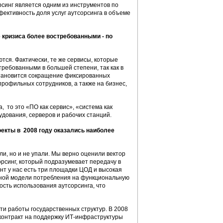
орсинг является одним из инструментов по
ективность доля услуг аутсорсинга в объеме
 кризиса более востребованными - по
ся. Фактически, те же сервисы, которые
требованными в большей степени, так как в
становится сокращение фиксированных
профильных сотрудников, а также на бизнес,
, то это «ПО как сервис», «система как
рудования, серверов и рабочих станций.
роекты в 2008 году оказались наиболее
ли, но и не упали. Мы верно оценили вектор
орсинг, который подразумевает передачу в
нт у нас есть три площадки ЦОД и высокая
рсной модели потребления на функциональную
сть использования аутсорсинга, что
и работы государственных структур. В 2008
 контракт на поддержку ИТ-инфраструктуры