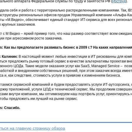
ального аппарата Федеральной службы по труду и занятости РФ (
Роструд
).
дала себя и работа с территориально распределенными компаниями. Так, IBS
структуры региональных офисов продаж Управляющей компании «Альфа-Капи
ты «М.Видео», обеспечивает единый стандарт ИТ-сервиса для всех региональ
х крупных заказчиков.
т с М Видео – яркий пример того, что наш размер соответствует всем ожидан
ии при агрессивном росте заказчика.
: Как вы предполагаете развивать бизнес в 2009 г.? На каких направлен
с Калинин:
В настоящий момент любые инвестиции в ИТ рискованны для комп
ться предложить рынку готовый сервис в качестве альтернативы проектам вн
венного ЦОДа. Такие модели оказания услуг как SaaS, Managed Service – поз
работкой и внедрением собственных решений, при этом заказчик всегда име
са и, как следствие, стоимость услуги в привязке к изменениям бизнеса.
таемся сервисной компанией и будем предоставлять услуги ИТ-аутсорсинга,
ржку приложений, услуги ЦОД и технический сервис. Мы продолжим соверше
сами внутри компании, мы оптимизируем наш портфель услуг, ориентируясь 
чтобы предложить им лучший на рынке сервис.
: Спасибо.
ться на главную страницу обзора