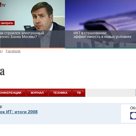
ак строился электронный
ИКТ в страховании:
изнес Банка Москвы?
эффективность в новых условиях
s)
Facebook
ейтинг CNewsInfrastructure 2015:
Информационная безопасность
риглашаем участвовать
бизнеса и госструктур: развитие в
новых условиях
ОНФЕРЕНЦИИ
ЖУРНАЛ
ТЕХНИКА
ТВ
р
Об
ок ИТ: итоги 2008