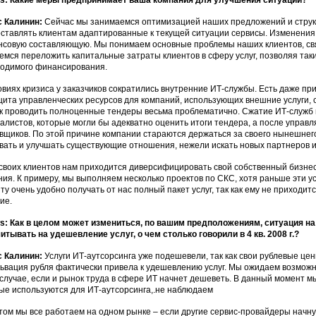
: Какие меры предпринимает ваша компания для улучшения ситуации?
с Калинин:
Сейчас мы занимаемся оптимизацией наших предложений и структ
ставлять клиентам адаптированные к текущей ситуации сервисы. Изменения з
совую составляющую. Мы понимаем основные проблемы наших клиентов, св
емся переложить капитальные затраты клиентов в сферу услуг, позволяя так
ходимого финансирования.
овиях кризиса у заказчиков сократились внутренние ИТ-службы. Есть даже п
ита управленческих ресурсов для компаний, использующих внешние услуги, с
ак проводить полноценные тендеры весьма проблематично. Сжатие ИТ-служб п
алистов, которые могли бы адекватно оценить итоги тендера, а после управ
вщиков. По этой причине компании стараются держаться за своего нынешнег
вать и улучшать существующие отношения, нежели искать новых партнеров 
своих клиентов нам приходится диверсифицировать свой собственный бизнес,
ия. К примеру, мы выполняем несколько проектов по СКС, хотя раньше эти 
ту очень удобно получать от нас полный пакет услуг, так как ему не приходит
ие.
: Как в целом может измениться, по вашим предположениям, ситуация на
итывать на удешевление услуг, о чем столько говорили в 4 кв. 2008 г.?
с Калинин:
Услуги ИТ-аутсорсинга уже подешевели, так как свои рублевые ц
ьвация рубля фактически привела к удешевлению услуг. Мы ожидаем возможн
 случае, если и рынок труда в сфере ИТ начнет дешеветь. В данный момент м
ые используются для ИТ-аутсорсинга,.не наблюдаем
том мы все работаем на одном рынке – если другие сервис-провайдеры начну