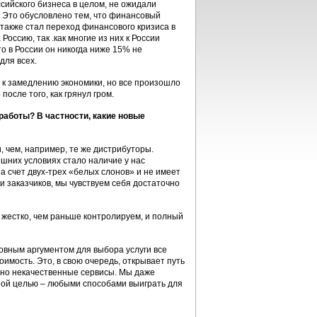
сийского бизнеса в целом, не ожидали
. Это обусловлено тем, что финансовый
также стал переход финансового кризиса в
оссию, так .как многие из них к России
о в России он никогда ниже 15% не
для всех.
 к замедлению экономики, но все произошло
 после того, как грянул гром.
работы? В частности, какие новые
 чем, например, те же дистрибуторы.
ешних условиях стало наличие у нас
 счет двух-трех «белых слонов» и не имеет
и заказчиков, мы чувствуем себя достаточно
 жестко, чем раньше контролируем, и полный
овным аргументом для выбора услуги все
имость. Это, в свою очередь, открывает путь
 но некачественные сервисы. Мы даже
нной целью – любыми способами выиграть для