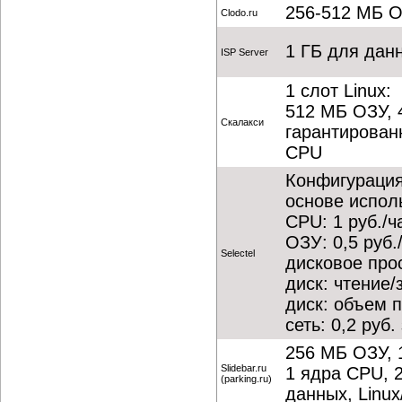
256-512 МБ О
Clodo.ru
1 ГБ для дан
ISP Server
1 слот Linux:
512 МБ ОЗУ,
Скалакси
гарантирован
CPU
Конфигурация
основе испол
CPU: 1 руб./ч
ОЗУ: 0,5 руб.
Selectel
дисковое прос
диск: чтение/
диск: объем 
сеть: 0,2 руб.
256 МБ ОЗУ,
Slidebar.ru
1 ядра CPU, 
(parking.ru)
данных, Linu