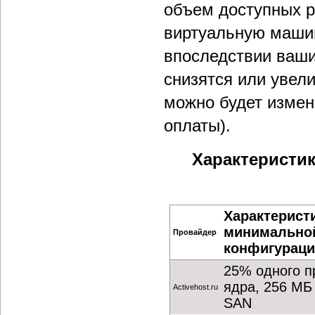
объем доступных р
виртуальную машин
впоследствии ваши
снизятся или увел
можно будет измен
оплаты).
Характеристи
Характерист
минимально
Провайдер
конфигураци
25% одного п
ядра, 256 МБ
Activehost.ru
SAN