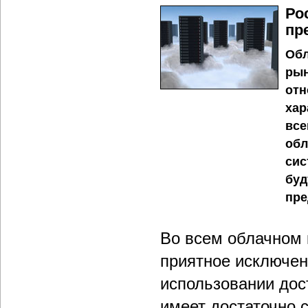
Ро
пр
Обл
рын
отн
хар
все
обл
сис
буд
пре
Во всем облачном 
приятное исключен
использовании дос
имеет достаточно 