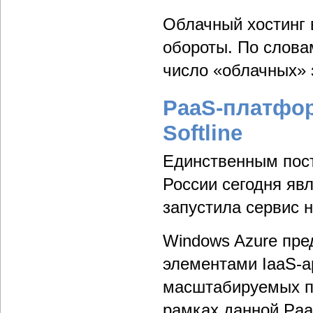
Облачный хостинг 
обороты. По слов
число «облачных» 
PaaS-платфор
Softline
Единственным пост
России сегодня явл
запустила сервис 
Windows Azure пре
элементами IaaS-а
масштабируемых пр
рамках данной Paa