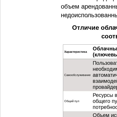
объем арендованны
недоиспользованн
Отличие обла
соот
Облачный
Характеристика
(ключевы
Пользова
необходи
автомати
Самообслуживание
взаимоде
провайде
Ресурсы 
общего пу
Общий пул
потребнос
Объем ис