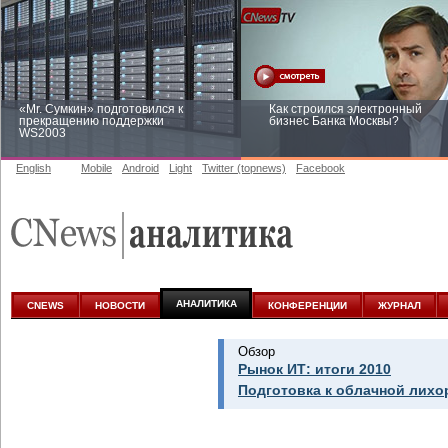
«Mr. Сумкин» подготовился к
Как строился электронный
прекращению поддержки
бизнес Банка Москвы?
WS2003
English
Mobile
Android
Light
Twitter (topnews)
Facebook
Заоблачная оптимизация: как
Рейтинг CNewsInfrastructure 20
Faberlic изменил подход к
приглашаем участвовать
аналитике
АНАЛИТИКА
CNEWS
НОВОСТИ
КОНФЕРЕНЦИИ
ЖУРНАЛ
Обзор
Рынок ИТ: итоги 2010
Подготовка к облачной лихо