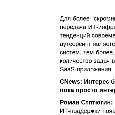
Для более "скромн
передача ИТ-инфра
тенденций совреме
аутсорсинг являет
систем, тем более
количество задач 
SaaS-приложения.
CNews: Интерес б
пока просто инт
Роман Стятюгин:
ИТ-поддержки появи