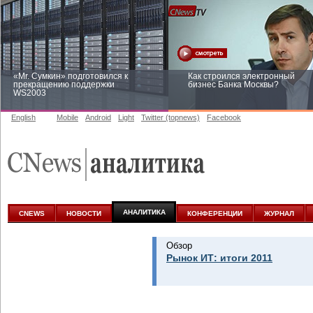
«Mr. Сумкин» подготовился к
Как строился электронный
прекращению поддержки
бизнес Банка Москвы?
WS2003
English
Mobile
Android
Light
Twitter (topnews)
Facebook
Заоблачная оптимизация: как
Рейтинг CNewsInfrastructure 20
Faberlic изменил подход к
приглашаем участвовать
аналитике
АНАЛИТИКА
CNEWS
НОВОСТИ
КОНФЕРЕНЦИИ
ЖУРНАЛ
Обзор
Рынок ИТ: итоги 2011