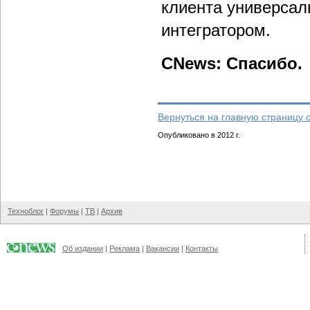
клиента универса
интегратором.
CNews: Спасибо.
Вернуться на главную страницу 
Опубликовано в 2012 г.
Техноблог
|
Форумы
|
ТВ
|
Архив
Об издании
|
Реклама
|
Вакансии
|
Контакты