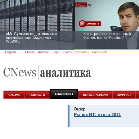
«Mr. Сумкин» подготовился к
Как строился электронный
прекращению поддержки
бизнес Банка Москвы?
WS2003
English
Mobile
Android
Light
Twitter (topnews)
Facebook
Заоблачная оптимизация: как
Рейтинг CNewsInfrastructure 20
Faberlic изменил подход к
приглашаем участвовать
аналитике
АНАЛИТИКА
CNEWS
НОВОСТИ
КОНФЕРЕНЦИИ
ЖУРНАЛ
Обзор
Рынок ИТ: итоги 2011