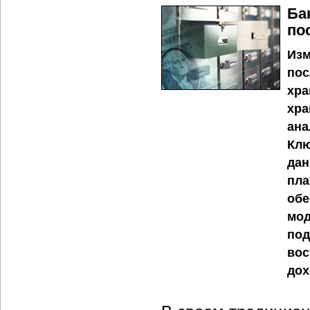
Ба
по
Изм
пос
хра
хра
ана
Клю
дан
пла
обе
мод
под
вос
дох