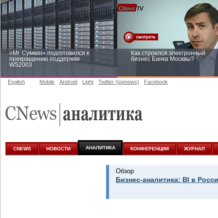
«Mr. Сумкин» подготовился к
Как строился электронный
прекращению поддержки
бизнес Банка Москвы?
WS2003
English
Mobile
Android
Light
Twitter (topnews)
Facebook
Заоблачная оптимизация: как
Рейтинг CNewsInfrastructure 20
Faberlic изменил подход к
приглашаем участвовать
аналитике
АНАЛИТИКА
CNEWS
НОВОСТИ
КОНФЕРЕНЦИИ
ЖУРНАЛ
Обзор
Бизнес-аналитика: BI в Росси