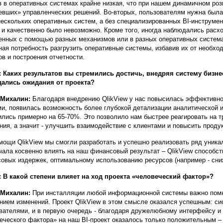
в в оперативных системах крайне низкая, что при нашем динамичном роз
евших» управленческих решений. Во-вторых, пользователям нужна бы
нескольких оперативных систем, а без специализированных BI-инструм
 и качественно было невозможно. Кроме того, иногда наблюдались расхо
енных с помощью разных механизмов или в разных оперативных система
ная потребность разгрузить оперативные системы, избавив их от необх
ов и построения отчетности.
 Каких результатов вы стремились достичь, внедряя систему бизне
ались ожидания от проекта?
 Михалин:
Благодаря внедрению QlikView у нас повысилась эффективно
и, появилась возможность более глубокой детализации аналитической 
ились примерно на 65-70%. Это позволило нам быстрее реагировать на т
ния, а значит - улучшить взаимодействие с клиентами и повысить проду
мощи QlikView мы смогли разработать и успешно реализовать ряд уника
чала косвенно влиять на наш финансовый результат – QlikView способс
овых издержек, оптимальному использованию ресурсов (например - сниж
 В какой степени влияет на ход проекта «человеческий фактор»?
 Михалин:
При инсталляции любой информационной системы важно помни
нием изменений. Проект QlikView в этом смысле оказался успешным: с
вателями, и в первую очередь - благодаря дружелюбному интерфейсу и 
еческого фактора» на наш BI-проект оказалось только положительным – 