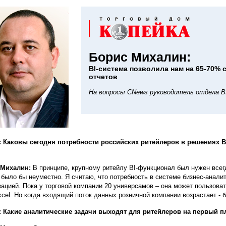
Борис Михалин:
BI-система позволила нам на 65-70% 
отчетов
На вопросы CNews руководитель отдела BI
 Каковы сегодня потребности российских ритейлеров в решениях B
 Михалин:
В принципе, крупному ритейлу BI-функционал был нужен всегд
 было бы неуместно. Я считаю, что потребность в системе бизнес-анал
зацией. Пока у торговой компании 20 универсамов – она может пользов
xcel. Но когда входящий поток данных розничной компании возрастает - б
 Какие аналитические задачи выходят для ритейлеров на первый п