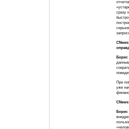
отчето
«устар
сразу 
быстро
постро
серьез
запрос
CNews:
оправд
Борис
данным
сократ
поведе
При по
уже на
финанс
CNews:
Борис
внедре
пользо
«челов