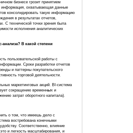
ничном бизнесе грозит принятием
ла информация, охватывающая данные
ентов консолидировать такую информацию
ждения в результатах отчетов,
х. С технической точки зрения была
одимости исполнения аналитических
с-анализа? В какой степени
сть пользовательской работы с
информации. Сроки разработки отчетов
ренды и паттерны покупательского
ктивность торговой деятельности.
льных маркетинговых акций. BI-система
твует сокращению временн
ы
х и
ению затрат оборотного капитала).
ть о том, что имеешь дело с
истема востребована конечными
удобству. Соответственно, влияние
это и легкость масштабирования, и