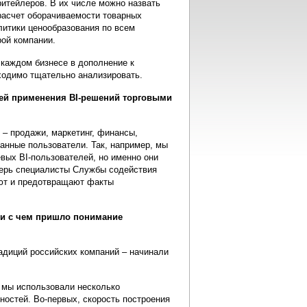
ритейлеров. В их числе можно назвать
 расчет оборачиваемости товарных
олитики ценообразования по всем
рой компании.
 каждом бизнесе в дополнение к
ходимо тщательно анализировать.
тей применения BI-решений торговыми
– продажи, маркетинг, финансы,
анные пользователи. Так, например, мы
вых BI-пользователей, но именно они
перь специалисты Службы содействия
ют и предотвращают факты
зи с чем пришло понимание
радиций российских компаний – начинали
 мы использовали несколько
ностей. Во-первых, скорость построения