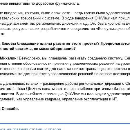
нные инициативы по доработке функционала.
пе внедрения, конечно, были сложности – ведь нужно было удовлетвори
вательских требований к системе. В ходе внедрения QlikView нам приш
ных департаментов, региональных дирекций и т.д. Это была кропотливая
зовать ресурсы наших разработчиков и специалистов «Консультационно
тат.
: Каковы ближайшие планы развития этого проекта? Предполагает
жностей системы, ее масштабирование?
 Михалин:
Безусловно, мы планируем развивать созданную систему. Се
ния степени обоснованности принятия управленческих решений на уров
тственно, ключевым шагом для нас становится трансляция экспертизы 
менеджмента для принятия управленческих решений на основе достоверн
х дальнейших планах – расширение работы региональных дирекций с Qli
системы. Пока QlikView охватывает только наиболее критичные бизнес-об
ывается. В дальнейшем с помощью QlikView мы планируем удовлетворит
делений, как управление кадрами, управление эксплуатации и ИТ.
 Спасибо.
ься на главную страницу обзора