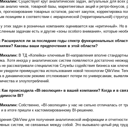
 Михалин:
Существует круг аналитических задач, актуальных для всех 
 как анализ чеков, товарной базы, маркетинговых акций и ретро-бонусов,
в, прогнозирование товарных остатков, расчет закупок, корректировка п
ым позициям в соответствии с иерархической (территориальной) структу
 у этих задач в розничных компаниях оценивается как «критичный». Но в
сленным задачам есть и другие «зоны особого внимания», которые необ
: Расширился ли за последние годы спектр функциональных облас
ниями? Каковы ваши предпочтения в этой области?
 Михалин:
В ТД «Копейка» ключевые BI-направления вполне стандартны 
ика. Хотя иногда у аналитических систем появляются достаточно неожид
а не рассматривали специалистов Службы содействия бизнеса как ключе
и увидели преимущества использования новой технологии QlikView. Те
а в динамическом режиме отслеживают потери по универсамам, выявля
ичества и злоупотреблений.
 Как происходила «BI-эволюция» в вашей компании? Когда и в свя
одимости BI?
 Михалин:
Собственно, «BI-эволюция» у нас не сильно отличалась от т
l и в итоге пришли к кастомизированному BI-решению.
дрения QlikView для получения аналитической информации и отчетности
ивных систем, не связанных между собой. Это вызывало целый ряд труд