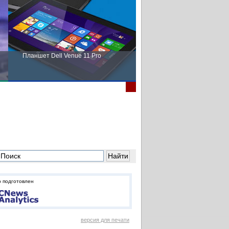
Планшет Dell Venue 11 Pro
Пора выбирать Fujitsu!
 подготовлен
версия для печати