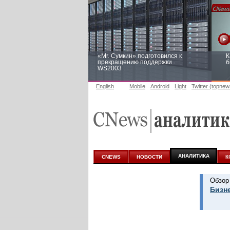
«Mr. Сумкин» подготовился к
К
прекращению поддержки
б
WS2003
English
Mobile
Android
Light
Twitter (topnew
Заоблачная оптимизация: как
Р
Faberlic изменил подход к
п
аналитике
АНАЛИТИКА
CNEWS
НОВОСТИ
К
Обзор
Бизне