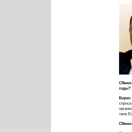
CNews:
годы?
Борис
спроса
органи
типа E
CNews: