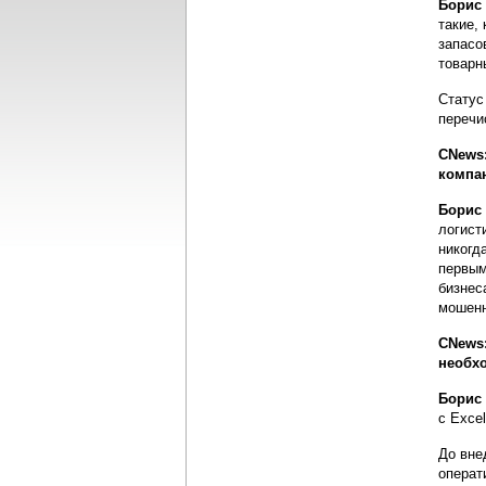
Борис
такие,
запасо
товарн
Статус
перечи
CNews
компа
Борис
логист
никогд
первым
бизнес
мошенн
CNews:
необх
Борис
с Exce
До вне
операт