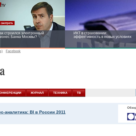
ак строился электронный
ИКТ в страховании:
изнес Банка Москвы?
эффективность в новых условиях
s)
Facebook
ейтинг CNewsInfrastructure 2015:
Информационная безопасность
риглашаем участвовать
бизнеса и госструктур: развитие в
новых условиях
ОНФЕРЕНЦИИ
ЖУРНАЛ
ТЕХНИКА
ТВ
Обзор
с-аналитика: BI в России 2011