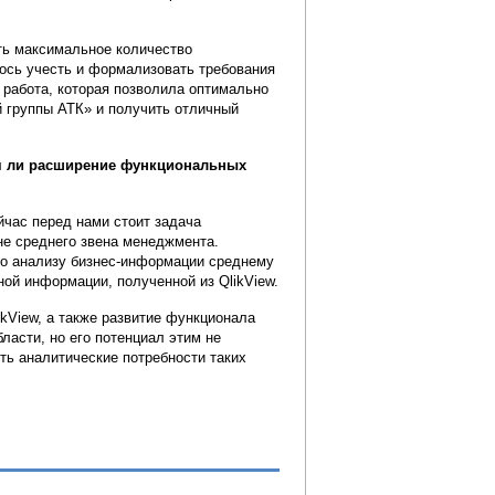
ть максимальное количество
лось учесть и формализовать требования
 работа, которая позволила оптимально
й группы АТК» и получить отличный
ся ли расширение функциональных
йчас перед нами стоит задача
не среднего звена менеджмента.
по анализу бизнес-информации среднему
ой информации, полученной из QlikView.
kView, а также развитие функционала
ласти, но его потенциал этим не
ь аналитические потребности таких