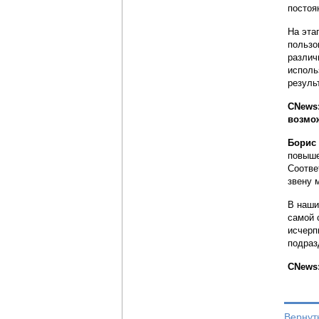
постоя
На эта
пользо
различ
исполь
резуль
CNews
возмо
Борис
повыше
Соотве
звену 
В наши
самой 
исчерп
подраз
CNews:
Вернут