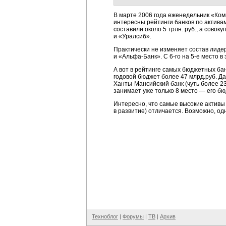
В марте 2006 года еженедельник
«Ком
интересны рейтинги банков по актива
составили около 5 трлн. руб., а сово
и «Уралсиб».
Практически не изменяет состав лиде
и
«Альфа-Банк».
С
6-го
на
5-е
место в 
А вот в рейтинге самых бюджетных бан
годовой бюджет более 47 млрд.руб. Д
Ханты-Мансийский
банк (чуть более 2
занимает уже только 8 место — его бюд
Интересно, что самые высокие активы
в развитие) отличается. Возможно, од
Техноблог
|
Форумы
|
ТВ
|
Архив