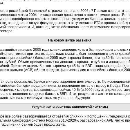
ы.
ого в российской банковской отрасли на начало 2006 г.? Прежде всего, это з
чившегося летом 2004 г. и сохранение достаточно высоких темпов роста.
Во-в
ы и ее своеобразная «чистка», связанная с уходом из бизнеса значительного
о же, вошедшая в явную фазу подготовка к вступлению в ВТО с проявившейся
мой прозрачности. И, наконец, четко обозначившееся стремление к форсир
сектора.
На новом витке развития
щавшийся в начале 2005 года кризис доверия, хоть и был периодом сложных 
блению темпов притока вкладов, надо сказать, был преодолен вполне досто
лизация российских банков в 2005 году выросла более, чем на 30 % по отно
лн. рублей. Объем привлеченных на депозиты средств в рублях и иностранной
рублей. При этом активы банков выросли до 45 % от ВВП, тогда как еще 4 года
анию вкладов (АСВ) объем средств физических лиц в российских банках в 200
тся роль российских банков в инвестиционной деятельности. По исследовани
сийскими банками предприятиям, за последние пять лет вырос в 3 раза. При
осрочных кредитов, составляющая сейчас 40 % (в 2000 году эта доля составл
выросло отношение кредитов банков к ВВП. Итак, результаты хоть и не сенсац
адеяться на как минимум столь же успешное будущее.
Укрупнение и «чистка» банковской системы
ре все более разворачивается стратегия слияний и поглощений, тенденция к
альная банковская система России
2010-2020»,
разработанной АРБ, четко про
 укрупнения банков будет продолжена.