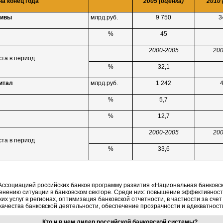
на конец года
2005 (оценка)
2010 
тивы
млрд.руб.
9 750
3
%
45
2000-2005
200
та в период
%
32,1
итал
млрд.руб.
1 242
%
5,7
%
12,7
2000-2005
200
та в период
%
33,6
Ассоциацией российских банков программу развития «Национальная банковс
енению ситуации в банковском секторе. Среди них: повышение эффективност
их услуг в регионах, оптимизация банковской отчетности, в частности за сче
ачества банковской деятельности, обеспечение прозрачности и адекватност
Кто и в чем лидер российской банковской системы?