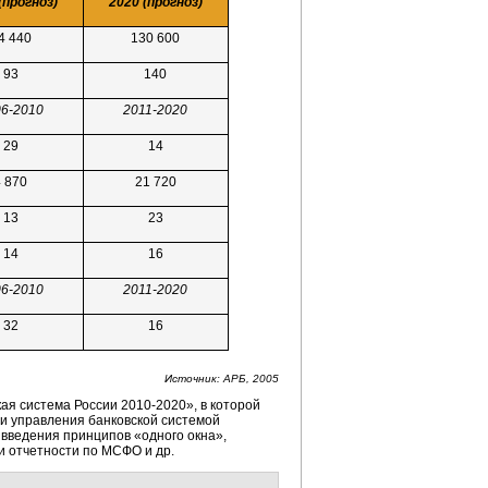
(прогноз)
2020 (прогноз)
4 440
130 600
93
140
6-2010
2011-2020
29
14
4 870
21 720
13
23
14
16
6-2010
2011-2020
32
16
Источник: АРБ, 2005
кая система России
2010-2020»,
в которой
и управления банковской системой
т введения принципов «одного окна»,
и отчетности по МСФО и др.