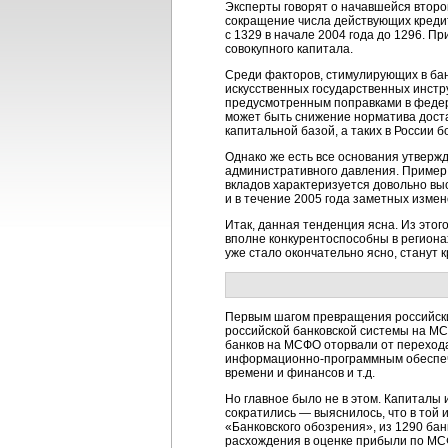
Эксперты говорят о начавшейся второй
сокращение числа действующих кредит
с 1329 в начале 2004 года до 1296. Пр
совокупного капитала.
Среди факторов, стимулирующих в бан
искусственных государственных инст
предусмотренным поправками в федер
может быть снижение норматива доста
капитальной базой, а таких в России 
Однако же есть все основания утверж
административного давления. Пример 
вкладов характеризуется довольно выс
и в течение 2005 года заметных измен
Итак, данная тенденция ясна. Из этог
вполне конкурентоспособны в региона
уже стало окончательно ясно, станут к
Первым шагом превращения российских
российской банковской системы на МС
банков на МСФО оторвали от перехода
информационно-программным
обеспеч
времени и финансов и т.д.
Но главное было не в этом. Капиталы
сократились — выяснилось, что в той
«Банковского обозрения», из 1290 ба
расхождения в оценке прибыли по МСФ