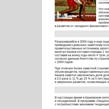
систем
Что нов
обозна
систем
конечн
пробле
в развитии от западного финансового 
Разразившийся в 2004 году и еще ощу
приведшим к довольно заметному осла
правительственных источников, капита
капитал банков составил порядка 1 тр
составив на конец года около 4 трлн. 
согласно данным Агентства по страхов
с 2004 годом.
При этом все более заметной станови
объем кредитов, предоставленных рос
банков заметно увеличилась доля долг
в 2,5 раза (с 11 % до 25 % за 5 лет) 
и уверенное развитие, позволяющее н
В настоящее время в банковском секто
и объединений. В программе «Национ
с потребностями экономики тенденция