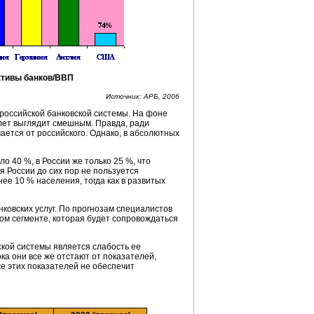
тивы банков/ВВП
Источник: АРБ, 2006
й российской банковской системы. На фоне
 лет выглядит смешным. Правда, ради
ается от российского. Однако, в абсолютных
 40 %, в России же только 25 %, что
я России до сих пор не пользуется
ее 10 % населения, тогда как в развитых
ковских услуг. По прогнозам специалистов
ом сегменте, которая будет сопровождаться
ской системы является слабость ее
а они все же отстают от показателей,
е этих показателей не обеспечит