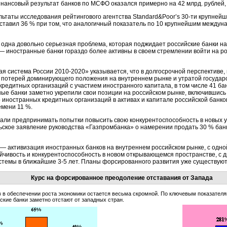
нансовый результат банков по МСФО оказался примерно на 42 млрд. рублей, 
льтаты исследования рейтингового агентства Standard&Poor’s
30-ти
крупнейши
тавил 36 % при том, что аналогичный показатель по 10 крупнейшим междуна
е одна довольно серьезная проблема, которая поджидает российские банки на
— иностранные банки гораздо более активны в своем стремлении войти на ро
ая система России
2010-2020»
указывается, что в долгосрочной перспективе,
 потерей доминирующего положения на внутреннем рынке и утратой государ
 кредитных организаций с участием иностранного капитала, в том числе 41 б
ные банки заметно укрепили свои позиции на российском рынке, включившись
р иностранных кредитных организаций в активах и капитале российской банк
емени 11 %.
али предпринимать попытки повысить свою конкурентоспособность в новых у
брьское заявление руководства «Газпромбанка» о намерении продать 30 % бан
— активизация иностранных банков на внутреннем российском рынке, с одно
ойчивость и конкурентоспособность в новом открывающемся пространстве, с д
истемы в ближайшие
3-5 лет.
Планы форсированного развития уже существуют
Курс на форсированное преодоление отставания от Запада
 в обеспечении роста экономики остается весьма скромной. По ключевым показателя
ские банки заметно отстают от западных стран.