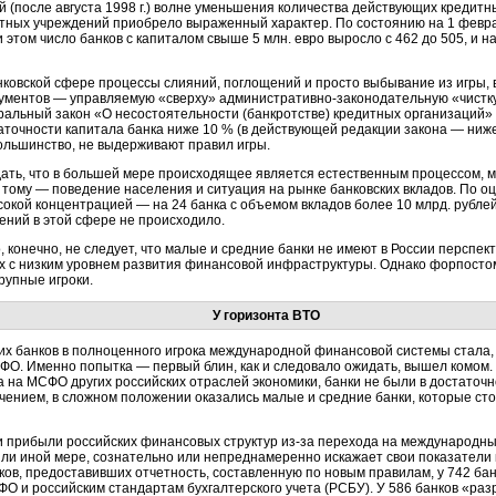
 (после августа 1998 г.) волне уменьшения количества действующих кредитн
ных учреждений приобрело выраженный характер. По состоянию на 1 февраля
и этом число банков с капиталом свыше 5 млн. евро выросло с 462 до 505, и 
ковской сфере процессы слияний, поглощений и просто выбывание из игры, 
рументов — управляемую «сверху»
административно-законодательную
«чистку
альный закон «О несостоятельности (банкротстве) кредитных организаций» 
точности капитала банка ниже 10 % (в действующей редакции закона — ниже 
большинство, не выдерживают правил игры.
дать, что в большей мере происходящее является естественным процессом,
тому — поведение населения и ситуация на рынке банковских вкладов. По о
окой концентрацией — на 24 банка с объемом вкладов более 10 млрд. рублей
ений в этой сфере не происходило.
о, конечно, не следует, что малые и средние банки не имеют в России перспек
х с низким уровнем развития финансовой инфраструктуры. Однако форпостом
рупные игроки.
У горизонта ВТО
 банков в полноценного игрока международной финансовой системы стала, к
ФО. Именно попытка — первый блин, как и следовало ожидать, вышел комом.
 на МСФО других российских отраслей экономики, банки не были в достато
ением, в сложном положении оказались малые и средние банки, которые ст
 и прибыли российских финансовых структур
из-за
перехода на международные
 или иной мере, сознательно или непреднамеренно искажает свои показатели 
нков, предоставивших отчетность, составленную по новым правилам, у 742 б
О и российским стандартам бухгалтерского учета (РСБУ). У 586 банков «ра