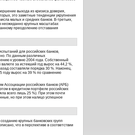
авершение выхода из кризиса доверия,
торых,
это заметные тенденции укрупнения
 числа малых и средних банков.
В-третьих,
 в неожиданно крупных масштабах
ованному преодолению отставания
испытаний для российских банков,
йно. По данным различных
шению к уровню 2004 года. Собственный
 валюте за истекший год вырос на 44,2 %,
 назад составляли порядка 30 %. Наконец,
5 году вырос на 39 % по сравнению
ям Ассоциации российских банков (АРБ)
 этом в кредитном портфеле российских
яла всего лишь 25 %). При этом почти
ионные, но при этом налицо успешное
 созданию крупных банковских групп
писано, что в перспективе в соответствии