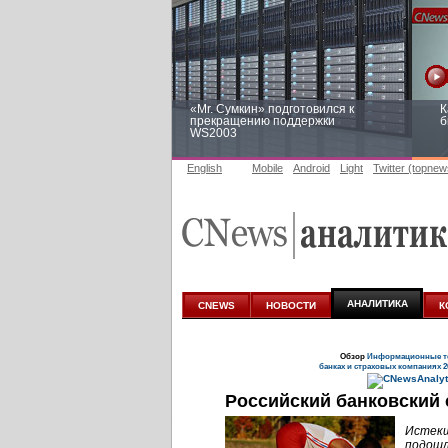
«Mr. Сумкин» подготовился к
К
прекращению поддержки
б
WS2003
English
Mobile
Android
Light
Twitter (topnew
Заоблачная оптимизация: как
Р
Faberlic изменил подход к
п
аналитике
АНАЛИТИКА
CNEWS
НОВОСТИ
К
Обзор
Информационные те
банках и страховых компаниях 2
Российский банковский 
Истекш
подошл