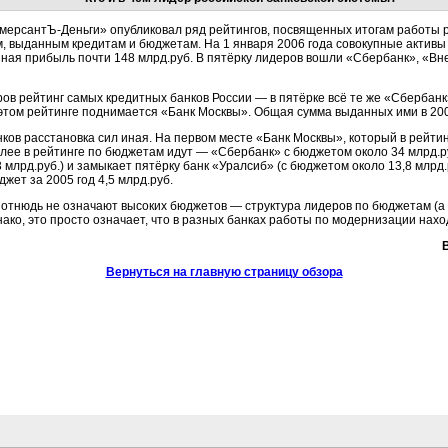
мерсантЪ-Деньги»
опубликовал ряд рейтингов, посвященных итогам работы р
м, выданным кредитам и бюджетам. На 1 января 2006 года совокупные актив
купная прибыль почти 148 млрд.руб. В пятёрку лидеров вошли «Сбербанк», «В
ров рейтинг самых кредитных банков России — в пятёрке всё те же «Сбербан
этом рейтинге поднимается «Банк Москвы». Общая сумма выданных ими в 2005
ков расстановка сил иная. На первом месте «Банк Москвы», который в рейтин
алее в рейтинге по бюджетам идут — «Сбербанк» с бюджетом около 34 млрд.р
3 млрд.руб.) и замыкает пятёрку банк «Уралсиб» (с бюджетом около 13,8 млрд.
жет за 2005 год 4,5 млрд.руб.
 отнюдь не означают высоких бюджетов — структура лидеров по бюджетам (а 
нако, это просто означает, что в разных банках работы по модернизации нахо
Вернуться на главную страницу обзора