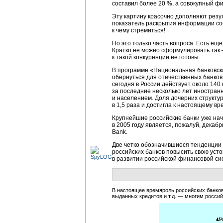
составил более 20 %, а совокупный фи
Эту картину красочно дополняют резу
показатель раскрытия информации сос
к чему стремиться!
Но это только часть вопроса. Есть ещ
Кратко ее можно сформулировать так 
к такой конкуренции не готовы.
В программе «Национальная банковск
обернуться для отечественных банков
сегодня в России действует около 140
за последние несколько лет иностран
и населением. Доля дочерних структу
в 1,5 раза и достигла к настоящему вр
Крупнейшие российские банки уже нач
в 2005 году является, пожалуй, дека
Bank.
Две четко обозначившиеся тенденции 
российских банков повысить свою уст
в развитии российской финансовой с
В настоящее времяроль российских банков
выданных кредитов и т.д. — многим россий