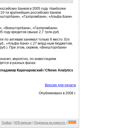
оссийских банков в 2005 году. Наиболее
ы
10-ти
крупнейших российских банков
нешторгбанк», «Газпромбанк»,
«Альфа-Банк»
к», «Внешторгбанк», «Газпромбанк»
 году кредитов свыше 2,7 трлн.руб.
ге по активам занимал только 6 место. Его
уб.,
«Альфа-банк»
с
27 млрд-ным
бюджетом,
руб.). При этом, скажем, «Внешторгбанк»
значит, вероятно, по инвестициям
дятся в разных фазах.
Владимир Карачаровский / CNews Analytics
Версия для печати
Опубликовано в 2006 г.
Toolbar
|
КПК-версия
|
Подписка на новости
|