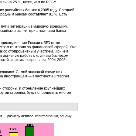
или на 25 %, ниже, чем по РСБУ.
х российских банков в 2005 году. Средний
родным банкам составляет 81 %. Есть
 пути интеграции в мировую экономику.
ссийские рынки, при этом наши банки
 присоединение России к ВТО может
ством контроля за финансовой сферой. Уже
анк со стопроцентным участием. Причем
 в активную работу с крупным бизнесом
овской системы возросла за
2004-2005 гг.
словиях. Самой знаковой среди них
ка иностранцам — в частности Dresdner
й стороны, и стремление крупнейших
ругой стороны, будут определять многое
.
м — размеру активов, капитализации, объему