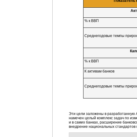
Показатель 
Ак
% к ВВП
Среднегодовые темпы прирос
Кап
% к ВВП
К активам банков
Среднегодовые темпы прирос
Эти цели заложены в разработанную 
намечен целый комплекс задач по изм
и в самих банках, расширение банковск
внедрение национальных стандартов к