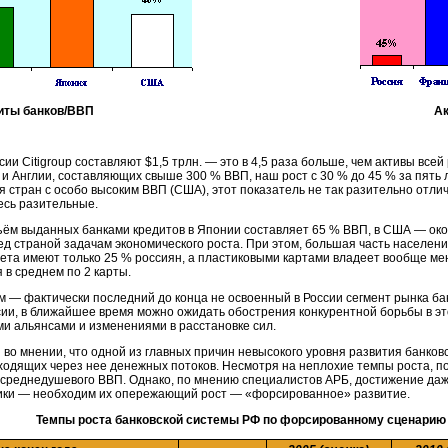
иты банков/ВВП
Ак
ии Citigroup составляют $1,5 трлн. — это в 4,5 раза больше, чем активы все
 и Англии, составляющих свыше 300 % ВВП, наш рост с 30 % до 45 % за пять
я стран с особо высоким ВВП (США), этот показатель не так разительно отлич
есь разительные.
ъём выданных банками кредитов в Японии составляет 65 % ВВП, в США — около
д страной задачам экономического роста. При этом, большая часть населени
ета имеют только 25 % россиян, а пластиковыми картами владеет вообще мен
 в среднем по 2 карты.
м — фактически последний до конца не освоенный в России сегмент рынка бан
ии, в ближайшее время можно ожидать обострения конкурентной борьбы в эт
и альянсами и изменениями в расстановке сил.
во мнении, что одной из главных причин невысокого уровня развития банков
ходящих через нее денежных потоков. Несмотря на неплохие темпы роста, пок
 среднедушевого ВВП. Однако, по мнению специалистов АРБ, достижение даж
ики — необходим их опережающий рост — «форсированное» развитие.
Темпы роста банковской системы РФ по форсированному сценарию