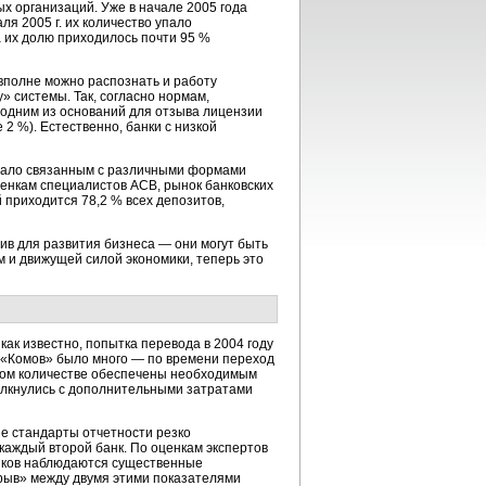
ых организаций. Уже в начале 2005 года
 2005 г. их количество упало
на их долю приходилось почти 95 %
вполне можно распознать и работу
» системы. Так, согласно нормам,
одним из оснований для отзыва лицензии
2 %). Естественно, банки с низкой
 мало связанным с различными формами
ценкам специалистов АСВ, рынок банковских
 приходится 78,2 % всех депозитов,
тив для развития бизнеса — они могут быть
 и движущей силой экономики, теперь это
ак известно, попытка перевода в 2004 году
 «Комов» было много — по времени переход
чном количестве обеспечены необходимым
олкнулись с дополнительными затратами
 стандарты отчетности резко
каждый второй банк. По оценкам экспертов
анков наблюдаются существенные
зрыв» между двумя этими показателями