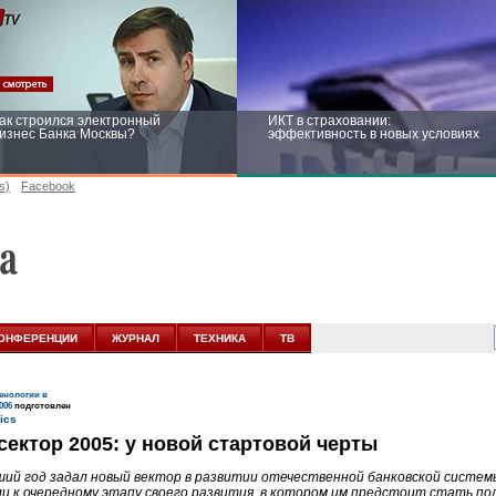
ак строился электронный
ИКТ в страховании:
изнес Банка Москвы?
эффективность в новых условиях
s)
Facebook
ейтинг CNewsInfrastructure 2015:
Информационная безопасность
риглашаем участвовать
бизнеса и госструктур: развитие в
новых условиях
ОНФЕРЕНЦИИ
ЖУРНАЛ
ТЕХНИКА
ТВ
нологии в
006
подготовлен
сектор 2005: у новой стартовой черты
ий год задал новый вектор в развитии отечественной банковской системы
и к очередному этапу своего развития, в котором им предстоит стать п