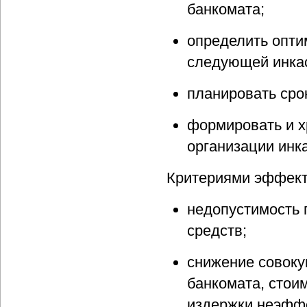
банкомата;
определить опти
следующей инкас
планировать сро
формировать и х
организации инк
Критериями эффект
недопустимость 
средств;
снижение совоку
банкомата, стои
издержки неэфф