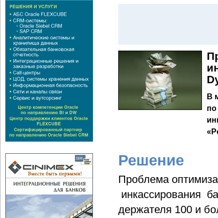
П
и
D
В 
по
ин
«Р
Решение
Проблема оптимиз
инкассирования ба
держателя 100 и бо