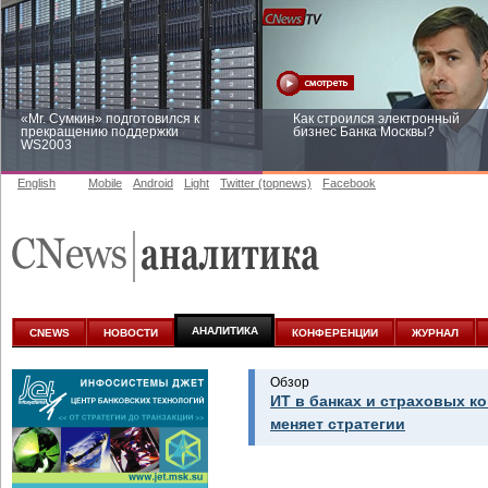
«Mr. Сумкин» подготовился к
Как строился электронный
прекращению поддержки
бизнес Банка Москвы?
WS2003
English
Mobile
Android
Light
Twitter (topnews)
Facebook
Заоблачная оптимизация: как
Рейтинг CNewsInfrastructure 20
Faberlic изменил подход к
приглашаем участвовать
аналитике
АНАЛИТИКА
CNEWS
НОВОСТИ
КОНФЕРЕНЦИИ
ЖУРНАЛ
Обзор
ИТ в банках и страховых к
меняет стратегии