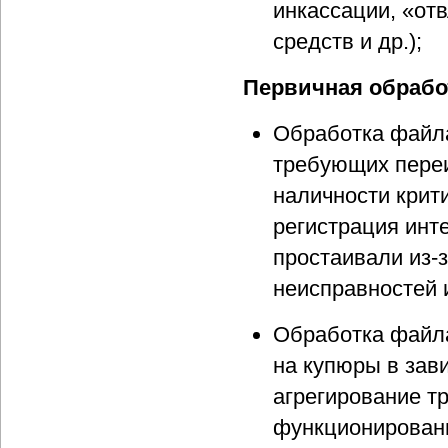
инкассации, «от
средств и др.);
Первичная обрабо
Обработка файла
требующих переи
наличности крит
регистрация инт
простаивали из-з
неисправностей и
Обработка файла
на купюры в зав
агрегирование т
функционировани