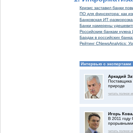
Кризис заставил банки по
ПО для финсектора: как и
Банковская ИТ-разморозка
Банки намерены удешевить
Российским банкам нужна 
Бардак в российских банка
Рейтинг CNewsAnalytics: 
Интервью с экспертами
Аркадий За
Поставщика 
природе
читать полное 
Игорь Кова
В 2011 году
прорывными
читать полное 