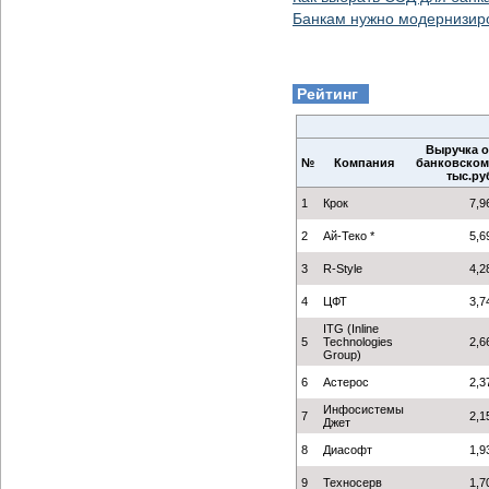
Банкам нужно модернизир
Рейтинг
Выручка о
№
Компания
банковском 
тыс.ру
1
Крок
7,9
2
Ай-Теко *
5,6
3
R-Style
4,2
4
ЦФТ
3,7
ITG (Inline
5
Technologies
2,6
Group)
6
Астерос
2,3
Инфосистемы
7
2,1
Джет
8
Диасофт
1,9
9
Техносерв
1,7