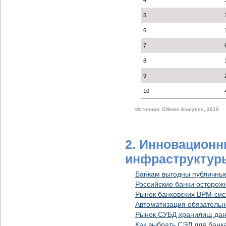
4
5
6
7
8
9
10
Источник: CNews Analytics, 2010
2. Инновационн
инфраструктур
Банкам выгодны публичные
Российские банки осторож
Рынок банковских BPM-сист
Автоматизация обязательн
Рынок СУБД хранилищ данн
Как выбрать СЭД для банка