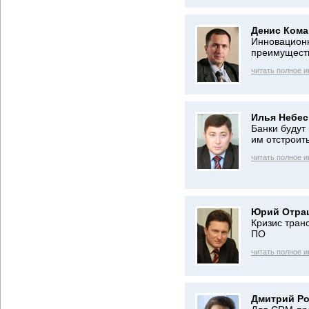
Денис Кома
Инновацион
преимущест
читать полное 
Илья Небес
Банки будут
им отстроить
читать полное 
Юрий Отра
Кризис тран
ПО
читать полное 
Дмитрий Ро