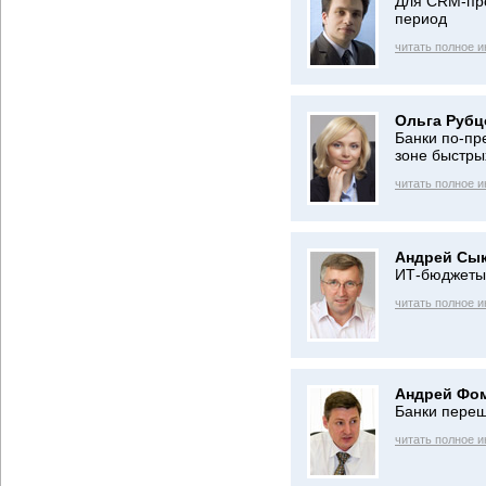
Для CRM-про
период
читать полное 
Ольга Рубц
Банки по-пр
зоне быстры
читать полное 
Андрей Сык
ИТ-бюджеты 
читать полное 
Андрей Фо
Банки переш
читать полное 