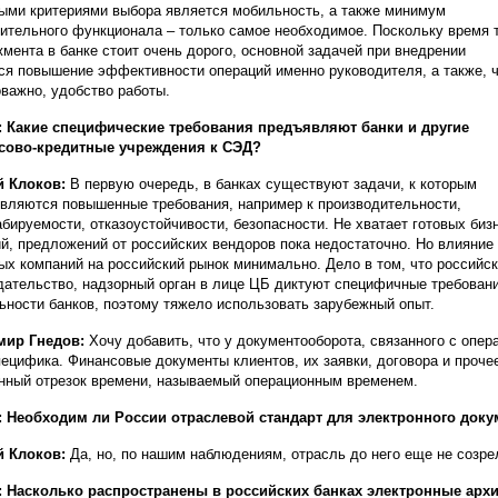
ыми критериями выбора является мобильность, а также минимум
ительного функционала – только самое необходимое. Поскольку время т
мента в банке стоит очень дорого, основной задачей при внедрении
ся повышение эффективности операций именно руководителя, а также, 
важно, удобство работы.
 Какие специфические требования предъявляют банки и другие
сово-кредитные учреждения к СЭД?
й Клоков:
В первую очередь, в банках существуют задачи, к которым
вляются повышенные требования, например к производительности,
бируемости, отказоустойчивости, безопасности. Не хватает готовых биз
й, предложений от российских вендоров пока недостаточно. Но влияние
ых компаний на российский рынок минимально. Дело в том, что российс
дательство, надзорный орган в лице ЦБ диктуют специфичные требовани
ьности банков, поэтому тяжело использовать зарубежный опыт.
мир Гнедов:
Хочу добавить, что у документооборота, связанного с опер
пецифика. Финансовые документы клиентов, их заявки, договора и проче
нный отрезок времени, называемый операционным временем.
 Необходим ли России отраслевой стандарт для электронного док
й Клоков:
Да, но, по нашим наблюдениям, отрасль до него еще не созре
 Насколько распространены в российских банках электронные арх