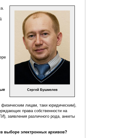
а.
й
ере
ные
Сергей Бушмелев
 физическим лицам, таки юридическим),
верждающих права собственности на
И), заявления различного рода, анкеты
а в выборе электронных архивов?