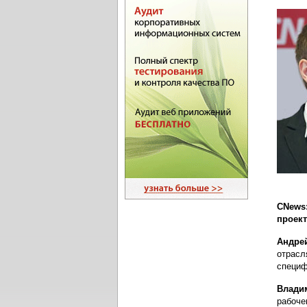
CNews
проект
Андре
отрасл
специф
Влади
рабоче