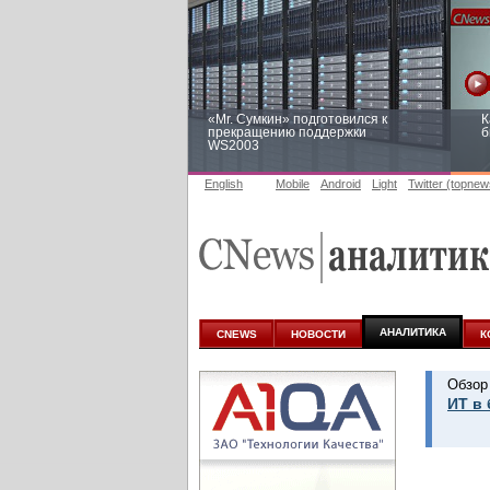
«Mr. Сумкин» подготовился к
К
прекращению поддержки
б
WS2003
English
Mobile
Android
Light
Twitter (topnew
Заоблачная оптимизация: как
Р
Faberlic изменил подход к
п
аналитике
АНАЛИТИКА
CNEWS
НОВОСТИ
К
Обзор
ИТ в 