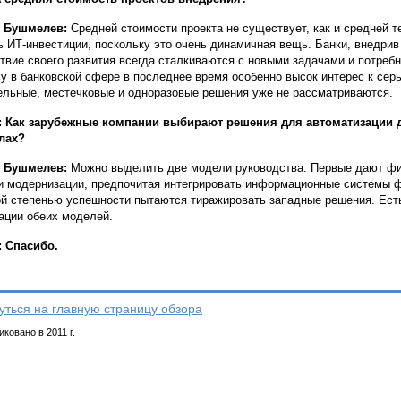
й Бушмелев:
Средней стоимости проекта не существует, как и средней 
ь ИТ-инвестиции, поскольку это очень динамичная вещь. Банки, внедрив
твие своего развития всегда сталкиваются с новыми задачами и потреб
у в банковской сфере в последнее время особенно высок интерес к с
льные, местечковые и одноразовые решения уже не рассматриваются.
: Как зарубежные компании выбирают решения для автоматизации 
лах?
й Бушмелев:
Можно выделить две модели руководства. Первые дают фи
и модернизации, предпочитая интегрировать информационные системы 
ой степенью успешности пытаются тиражировать западные решения. Есть
ации обеих моделей.
 Спасибо.
уться на главную страницу обзора
ковано в 2011 г.