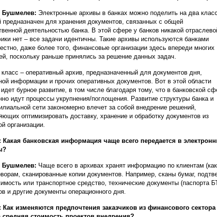
й Бушмелев:
Электронные архивы в банках можно поделить на два класс
 предназначен для хранения документов, связанных с общей
твенной деятельностью банка. В этой сфере у банков никакой отраслево
ики нет – все задачи идентичны. Такие архивы используются банками
естно, даже более того, финансовые организации здесь впереди многих
ей, поскольку раньше принялись за решение данных задач.
 класс – оперативный архив, предназначенный для документов дня,
ной информации и прочих оперативных документов. Вот в этой области
 идет бурное развитие, в том числе благодаря тому, что в банковской сф
нно идут процессы укрупнения/поглощения. Развитие структуры банка и
илиальной сети закономерно влечет за собой внедрение решений,
яющих оптимизировать доставку, хранение и обработку документов из
ой организации.
 Какая банковская информация чаще всего передается в электрон
ы?
й Бушмелев:
Чаще всего в архивах хранят информацию по клиентам (как
оворам, сканированные копии документов. Например, сканы бумаг, подт
имость или транспортное средство, технические документы (паспорта БТ
ов и другие документы операционного дня.
 Как изменяются предпочтения заказчиков из финансового сектор
 средняя стоимость проектов внедрения?