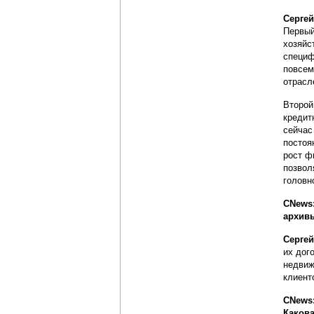
Серге
Первый
хозяйс
специф
повсем
отрасл
Второй
кредит
сейчас
постоя
рост ф
позвол
головн
CNews:
архив
Серге
их дог
недвиж
клиент
CNews:
Какова