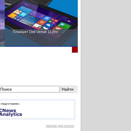
Планшет Dell Venue 11 Pro
Пора выбирать Fujitsu!
 подготовлен
версия для печати