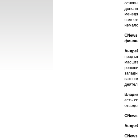
основн
дополн
менедж
являет
немало
CNews:
финан
Андре
предъя
масшта
решени
западн
законо
деятел
Влади
есть с
отведе
CNews:
Андре
CNews: