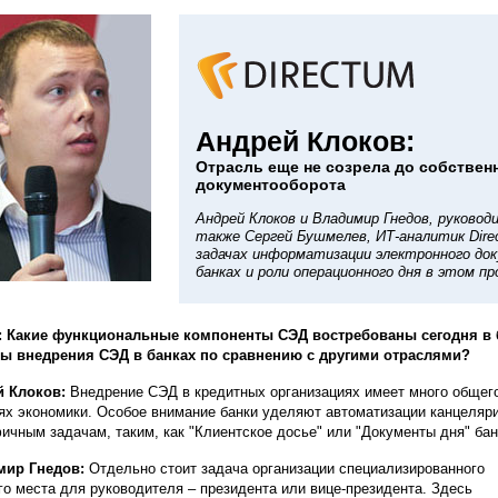
Андрей Клоков:
Отрасль еще не созрела до собствен
документооборота
Андрей Клоков и Владимир Гнедов, руковод
также Сергей Бушмелев, ИТ-аналитик Dire
задачах информатизации электронного до
банках и роли операционного дня в этом пр
: Какие функциональные компоненты СЭД востребованы сегодня в 
ы внедрения СЭД в банках по сравнению с другими отраслями?
й Клоков:
Внедрение СЭД в кредитных организациях имеет много общего
ях экономики. Особое внимание банки уделяют автоматизации канцелярии
ичным задачам, таким, как "Клиентское досье" или "Документы дня" бан
мир Гнедов:
Отдельно стоит задача организации специализированного
го места для руководителя – президента или вице-президента. Здесь