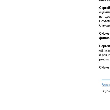
Серге
оценит
вследс
Поэтом
Самоде
CNews
филиа
Серге
област
с разн
реализ
CNews:
Верн
Опубли