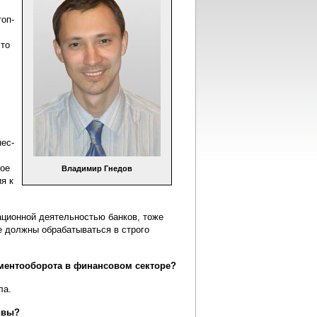
оп-
что
нес-
кое
Владимир Гнедов
я к
ационной деятельностью банков, тоже
е должны обрабатываться в строго
ументооборота в финансовом секторе?
ла.
ивы?