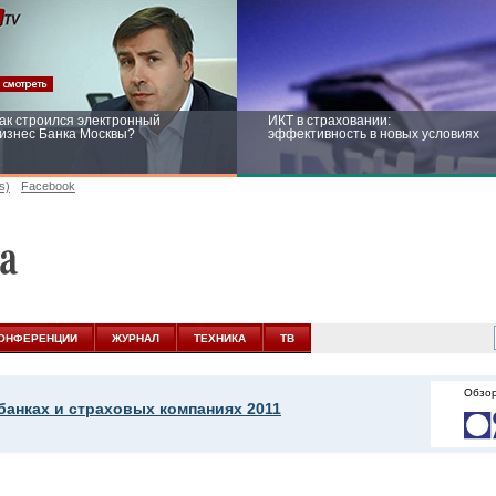
ак строился электронный
ИКТ в страховании:
изнес Банка Москвы?
эффективность в новых условиях
s)
Facebook
ейтинг CNewsInfrastructure 2015:
Информационная безопасность
риглашаем участвовать
бизнеса и госструктур: развитие в
новых условиях
ОНФЕРЕНЦИИ
ЖУРНАЛ
ТЕХНИКА
ТВ
Обзор
банках и страховых компаниях 2011