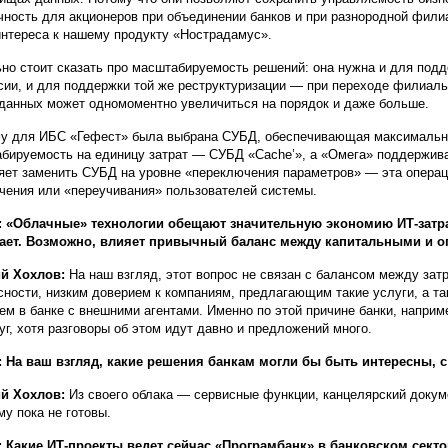
чность для акционеров при объединении банков и при разнородной фили
интереса к нашему продукту «Нострадамус».
но стоит сказать про масштабируемость решений: она нужна и для подд
сии, и для поддержки той же реструктуризации — при переходе филиал
 данных может одномоментно увеличиться на порядок и даже больше.
у для ИБС «Гефест» была выбрана СУБД, обеспечивающая максимальну
бируемость на единицу затрат — СУБД «Саche’», а «Омега» поддержи
яет заменить СУБД на уровне «переключения параметров» — эта операци
чения или «переучивания» пользователей системы.
 «Облачные» технологии обещают значительную экономию ИТ-затра
пает. Возможно, влияет привычный баланс между капитальными и 
ий Хохлов:
На наш взгляд, этот вопрос не связан с балансом между зат
сности, низким доверием к компаниям, предлагающим такие услуги, а 
ем в банке с внешними агентами. Именно по этой причине банки, наприм
уг, хотя разговоры об этом идут давно и предложений много.
 На ваш взгляд, какие решения банкам могли бы быть интересны, с
й Хохлов:
Из своего облака — сервисные функции, канцелярский докум
му пока не готовы.
 Какие ИТ-проекты ведет сейчас «Програмбанк» в банковском сект