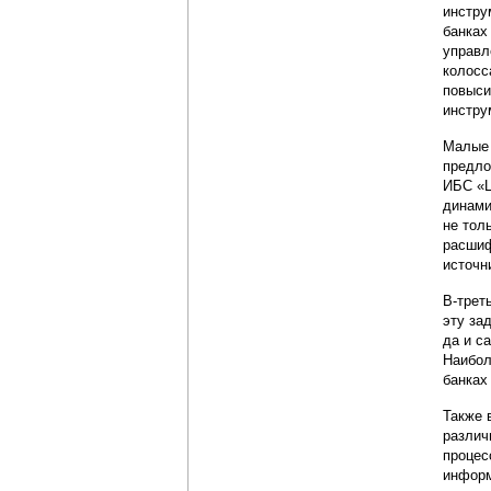
инстру
банках
управл
колосс
повыси
инстру
Малые 
предло
ИБС «Ц
динами
не тол
расшиф
источни
В-трет
эту за
да и с
Наибол
банках
Также 
различ
процес
информ