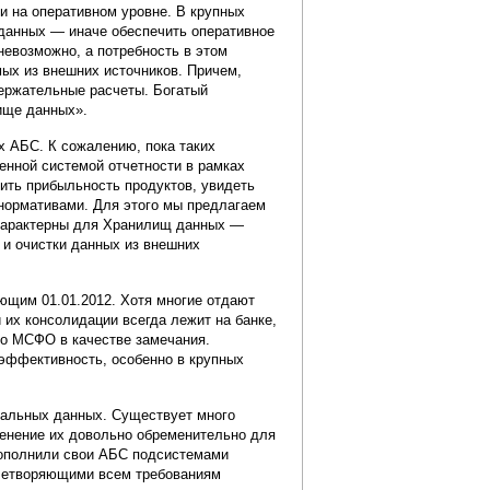
 и на оперативном уровне. В крупных
 данных — иначе обеспечить оперативное
евозможно, а потребность в этом
мых из внешних источников. Причем,
держательные расчеты. Богатый
ище данных».
х АБС. К сожалению, пока таких
енной системой отчетности в рамках
ить прибыльность продуктов, увидеть
 нормативами. Для этого мы предлагаем
е характерны для Хранилищ данных —
 и очистки данных из внешних
ающим 01.01.2012. Хотя многие отдают
 их консолидации всегда лежит на банке,
по МСФО в качестве замечания.
эффективность, особенно в крупных
ональных данных. Существует много
енение их довольно обременительно для
дополнили свои АБС подсистемами
влетворяющими всем требованиям