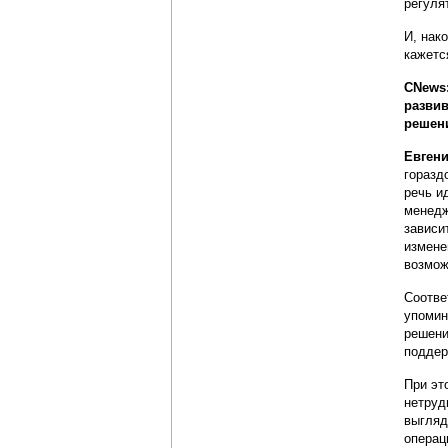
регуля
И, нак
кажетс
CNews:
развив
решен
Евгени
горазд
речь и
менедж
зависи
измене
возмож
Соотве
упомин
решени
поддер
При эт
нетруд
выгляд
операц