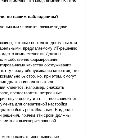
степени именно эта мода поможет банкам
асли, по вашим наблюдениям?
туальными являются разные задачи,
озницы, которые не только доступны для
нтабельными, предлагаемому ИТ-решению
ь идет о комплексности
.
Должны
ых и собственно формирования
антированному качеству обслуживания
анка ту среду обслуживания клиентов, где
ксимально быстро, но, при этом, смогут
тема должна использоваться
ия клиентов, например, снабжать
овок, предоставлять встроенные
инговую оценку и т.п. — все зависит от
румента для оперативной настройки
е должно быть рентабельным. В идеале
и решения, причем эти сроки должны
т являться высокорискованной
и можно назвать использование