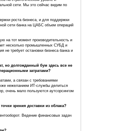
альной сети. Мы это сейчас видим по
ержки роста бизнеса, и для поддержки
ьной сети банка на ЦАБС объем операций
ю на тот момент производительность и
вает несколько промышленных СУБД и
я не требует остановки бизнеса банка и
т, но долгожданный бум здесь все не
операционными затратами?
ратами, а связан с требованиями
также нежеланием ИТ-службы делиться
ер, очень мало пользуются аутсорсингом
 точки зрения доставки из облака?
ентооборот. Ведение финансовых задач
оре?