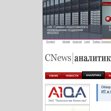
«Mr. Сумкин» подготовился к
К
прекращению поддержки
б
WS2003
English
Mobile
Android
Light
Twitter (topnew
Заоблачная оптимизация: как
Р
Faberlic изменил подход к
п
аналитике
АНАЛИТИКА
CNEWS
НОВОСТИ
К
Обзор
ИТ в 