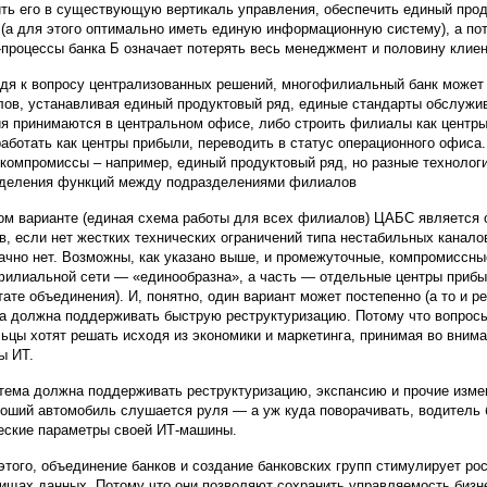
ть его в существующую вертикаль управления, обеспечить единый прод
 (а для этого оптимально иметь единую информационную систему), а по
-процессы банка Б означает потерять весь менеджмент и половину клиен
дя к вопросу централизованных решений, многофилиальный банк может 
ов, устанавливая единый продуктовый ряд, единые стандарты обслужив
я принимаются в центральном офисе, либо строить филиалы как центры
работать как центры прибыли, переводить в статус операционного офиса.
 компромиссы – например, единый продуктовый ряд, но разные технолог
деления функций между подразделениями филиалов
ом варианте (единая схема работы для всех филиалов) ЦАБС является
в, если нет жестких технических ограничений типа нестабильных канало
ачно нет. Возможны, как указано выше, и промежуточные, компромиссные
филиальной сети — «единообразна», а часть — отдельные центры прибыли
тате объединения). И, понятно, один вариант может постепенно (а то и ре
а должна поддерживать быструю реструктуризацию. Потому что вопрос
ьцы хотят решать исходя из экономики и маркетинга, принимая во внима
ы ИТ.
тема должна поддерживать реструктуризацию, экспансию и прочие измен
роший автомобиль слушается руля — а уж куда поворачивать, водитель 
еские параметры своей ИТ-машины.
этого, объединение банков и создание банковских групп стимулирует ро
ищах данных. Потому что они позволяют сохранить управляемость бизне