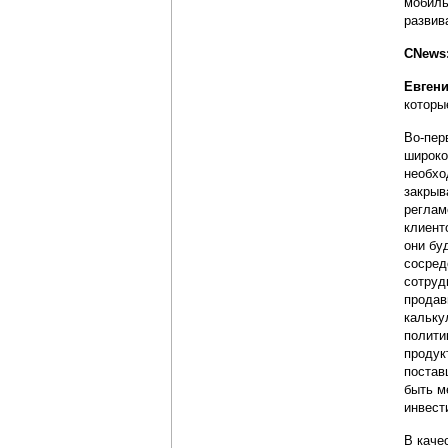
мобиль
развив
CNews:
Евген
которы
Во-пер
широко
необхо
закрыв
реглам
клиент
они бу
сосред
сотруд
продав
кальку
полити
продук
постав
быть м
инвест
В каче