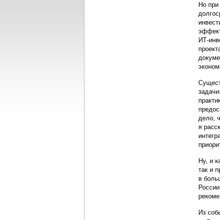
Но при
долгос
инвест
эффект
ИТ-инв
проект
докуме
эконом
Сущест
задачи
практи
предос
дело, 
я расс
интегр
приори
Ну, и 
так и 
в боль
России
рекоме
Из соб