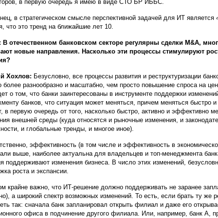
торов, в первую очередь я имею в виде СТО БР ИББС.
онец, в стратегическом смысле перспективной задачей для ИТ является
я, что это тренд на ближайшие лет 10.
 В отечественном банковском секторе регулярны сделки M&A, мног
ают новые направления. Насколько эти процессы стимулируют рос
ия?
й Хохлов:
Безусловно, все процессы развития и реструктуризации банко
о более разнообразно и масштабно, чем просто повышение спроса на це
дет о том, что банки заинтересованы в инструменте поддержки изменений
менту банков, что ситуация может меняться, причем меняться быстро и
т, в первую очередь от того, насколько быстро, активно и эффективно м
ния внешней среды (куда относятся и рыночные изменения, и законодат
ности, и глобальные тренды, и многое иное).
тственно, эффективность (в том числе и эффективность в экономическом
али выше, наиболее актуальна для владельцев и топ-менеджмента банка)
я поддерживают изменения бизнеса. В число этих изменений, безусловн
жка роста и экспансии.
ом крайне важно, что ИТ-решение должно поддерживать не заранее запл
но), а широкий спектр возможных изменений. То есть, если брать ту же 
еть так: сначала банк запланировал открыть филиал и даже его открывае
ионного офиса в подчинение другого филиала. Или, например, банк А, 