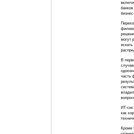
включи
банков
бизнес
Перехо
филиал
решени
могут 
искать
распре
В перв
случае
однозн
часть 
резуль
систем
владел
вопрос
ИТ-сис
как хо
технич
Кроме 
хранил