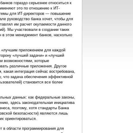
банков гораздо серьезнее относиться к
рименяют это по отношению к ИТ-
 темы для ИТ-директоров — повышение
ле руководство банка хочет, чтобы для
тавлял им расчет окупаемости данного
ий). Мы участвовали в создании таких
н в этом менеджмент банков, насколько
у «лучшим приложением для каждой
сторону «лучшей задачи» и «лучшей
ыми возможностями, которые
овать различные приложения. Другое
м, какая интеграция сейчас востребована,
му, что задача обеспечения эффективной
ьзователей) становится все более
нальных данных: как федеральные законы,
ению, здесь законодательная инициатива
знеса, поэтому, хотя стандарты Банка
ковской безопасности) являются лишь
их ориентироваться.
от в области программирования для