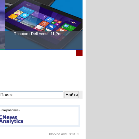
Планшет Dell Venue 11 Pro
Пора выбирать Fujitsu!
 подготовлен
версия для печати