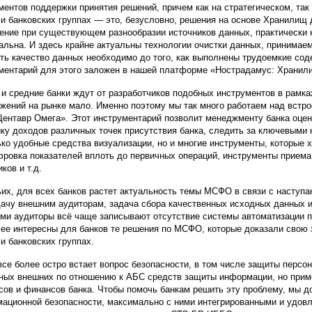
ментов поддержки принятия решений, причем как на стратегическом, так
 и банковских группах — это, безусловно, решения на основе Хранилищ
ение при существующем разнообразии источников данных, практически н
альна. И здесь крайне актуальны технологии очистки данных, принимае
ть качество данных необходимо до того, как выполнены трудоемкие со
ментарий для этого заложен в нашей платформе «Нострадамус: Хранил
и средние банки ждут от разработчиков подобных инструментов в рамка
жений на рынке мало. Именно поэтому мы так много работаем над встро
ентавр Омега». Этот инструментарий позволит менеджменту банка оцен
ку доходов различных точек присутствия банка, следить за ключевыми
ько удобные средства визуализации, но и многие инструменты, которы
ровка показателей вплоть до первичных операций, инструменты приема
ков и т.д.
ьих, для всех банков растет актуальность темы МСФО в связи с наступ
дачу внешним аудиторам, задача сбора качественных исходных данных и
ами аудиторы всё чаще записывают отсутствие системы автоматизации 
ее интересны для банков те решения по МСФО, которые доказали свою 
 и банковских группах.
все более остро встает вопрос безопасности, в том числе защиты перс
ных внешних по отношению к АБС средств защиты информации, но прим
сов и финансов банка. Чтобы помочь банкам решить эту проблему, мы 
ационной безопасности, максимально с ними интегрированными и удо