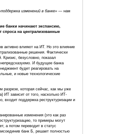
«поддержка изменений в банке» —
нам
ие банки начинают экспансию,
т спроса на централизованные
в активно влияют на ИТ. Но это влияние
нтрализованные решения. Фактически
. Кризис, безусловно, показал
 непредсказуемо. И будущее банка
енеджмент будет реагировать на
ельные, и новые технологические
 разрезе, которая сейчас, как мы уже
 ИТ зависит от того, насколько ИТ-
о, входит поддержка реструктуризации и
анированные изменения (это как раз
реструктуризацию, то примеры могут
т, а потом переводит в статус
присоединив банк Б, решает полностью