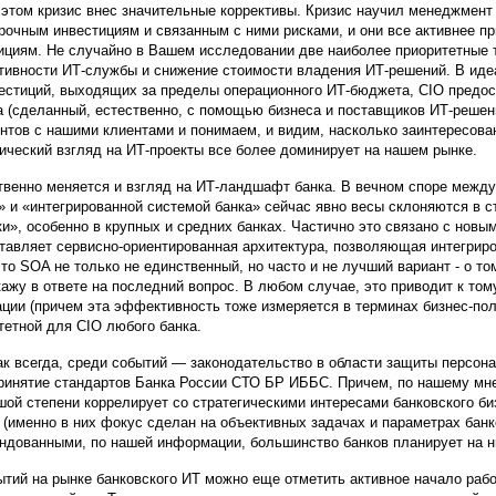
 этом кризис внес значительные коррективы. Кризис научил менеджмент 
рочным инвестициям и связанным с ними рисками, и они все активнее п
ициям. Не случайно в Вашем исследовании две наиболее приоритетные
ивности ИТ-службы и снижение стоимости владения ИТ-решений. В идеа
естиций, выходящих за пределы операционного ИТ-бюджета, CIO предос
а (сделанный, естественно, с помощью бизнеса и поставщиков ИТ-решен
нтов с нашими клиентами и понимаем, и видим, насколько заинтересова
ический взгляд на ИТ-проекты все более доминирует на нашем рынке.
венно меняется и взгляд на ИТ-ландшафт банка. В вечном споре межд
» и «интегрированной системой банка» сейчас явно весы склоняются в 
ки», особенно в крупных и средних банках. Частично это связано с нов
тавляет сервисно-ориентированная архитектура, позволяющая интегрир
что SOA не только не единственный, но часто и не лучший вариант - о то
кажу в ответе на последний вопрос. В любом случае, это приводит к то
ации (причем эта эффективность тоже измеряется в терминах бизнес-пол
тетной для CIO любого банка.
как всегда, среди событий — законодательство в области защиты персо
принятие стандартов Банка России СТО БР ИББС. Причем, по нашему мн
шой степени коррелирует со стратегическими интересами банковского би
 (именно в них фокус сделан на объективных задачах и параметрах бан
ндованными, по нашей информации, большинство банков планирует на н
ытий на рынке банковского ИТ можно еще отметить активное начало раб