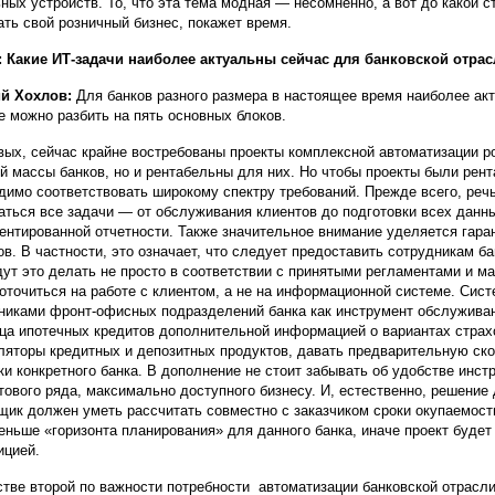
ных устройств. То, что эта тема модная — несомненно, а вот до какой 
ать свой розничный бизнес, покажет время.
 Какие ИТ-задачи наиболее актуальны сейчас для банковской отр
ий Хохлов:
Для банков разного размера в настоящее время наиболее ак
е можно разбить на пять основных блоков.
вых, сейчас крайне востребованы проекты комплексной автоматизации р
й массы банков, но и рентабельны для них. Но чтобы проекты были ре
димо соответствовать широкому спектру требований. Прежде всего, реч
аться все задачи — от обслуживания клиентов до подготовки всех данн
ентированной отчетности. Также значительное внимание уделяется гар
ов. В частности, это означает, что следует предоставить сотрудникам б
дут это делать не просто в соответствии с принятыми регламентами и ма
оточиться на работе с клиентом, а не на информационной системе. Сис
никами фронт-офисных подразделений банка как инструмент обслуживан
ца ипотечных кредитов дополнительной информацией о вариантах страх
ляторы кредитных и депозитных продуктов, давать предварительную скор
ки конкретного банка. В дополнение не стоит забывать об удобстве инст
тового ряда, максимально доступного бизнесу. И, естественно, решени
щик должен уметь рассчитать совместно с заказчиком сроки окупаемост
еньше «горизонта планирования» для данного банка, иначе проект буде
ицией.
стве второй по важности потребности автоматизации банковской отрасл