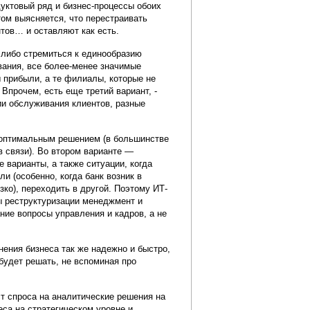
уктовый ряд и бизнес-процессы обоих
том выясняется, что перестраивать
тов… и оставляют как есть.
либо стремиться к единообразию
ания, все более-менее значимые
 прибыли, а те филиалы, которые не
 Впрочем, есть еще третий вариант, -
ии обслуживания клиентов, разные
 оптимальным решением (в большинстве
в связи). Во втором варианте —
 варианты, а также ситуации, когда
 (особенно, когда банк возник в
зко), переходить в другой. Поэтому ИТ-
ы реструктуризации менеджмент и
ние вопросы управления и кадров, а не
ения бизнеса так же надежно и быстро,
будет решать, не вспоминая про
ст спроса на аналитические решения на
са на стратегическом уровне и