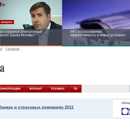
ак строился электронный
ИКТ в страховании:
изнес Банка Москвы?
эффективность в новых условиях
s)
Facebook
ейтинг CNewsInfrastructure 2015:
Информационная безопасность
риглашаем участвовать
бизнеса и госструктур: развитие в
новых условиях
ОНФЕРЕНЦИИ
ЖУРНАЛ
ТЕХНИКА
ТВ
Обзор
банках и страховых компаниях 2011