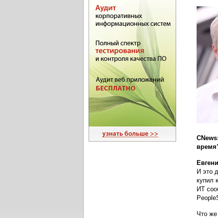
CNews
время
Евгени
И это 
купил 
ИТ соо
People
Что же