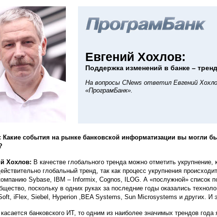
Евгений Хохлов:
Поддержка изменений в банке – трен
На вопросы CNews ответил Евгений Хохло
«ПрограмБанк».
: Какие события на рынке банковской информатизации вы могли б
?
й Хохлов:
В качестве глобального тренда можно отметить укрупнение, к
действительно глобальный тренд, так как процесс укрупнения происходи
компанию Sybase, IBM – Informix, Cognos, ILOG. А «послужной» список 
бщество, поскольку в одних руках за последние годы оказались технолог
Soft, iFlex, Siebel, Hyperion ,BEA Systems, Sun Microsystems и других. 
 касается банковского ИТ, то одним из наиболее значимых трендов год