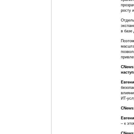
прозра
росту 
Отдель
экспан
в базе
Поэтом
масшта
позвол
привле
CNews:
насту
Евген
безопа
влияни
ИТ-усл
CNews:
Евгени
– к это
CNews: