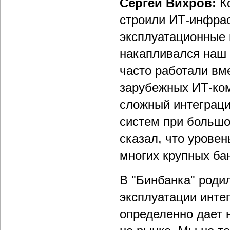
Сергей Вихров:
К
строили ИТ-инфрас
эксплуатационные 
накапливался наш 
часто работали вм
зарубежных ИТ-ком
сложный интеграци
систем при больш
сказал, что уровен
многих крупных ба
В "Бинбанка" роди
эксплуатации инте
определенно дает