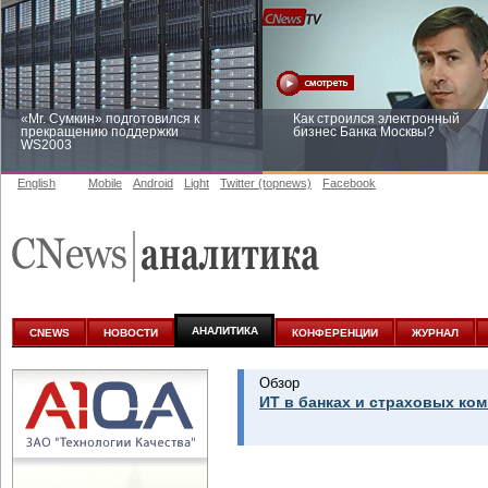
«Mr. Сумкин» подготовился к
Как строился электронный
прекращению поддержки
бизнес Банка Москвы?
WS2003
English
Mobile
Android
Light
Twitter (topnews)
Facebook
Заоблачная оптимизация: как
Рейтинг CNewsInfrastructure 20
Faberlic изменил подход к
приглашаем участвовать
аналитике
АНАЛИТИКА
CNEWS
НОВОСТИ
КОНФЕРЕНЦИИ
ЖУРНАЛ
Обзор
ИТ в банках и страховых ком