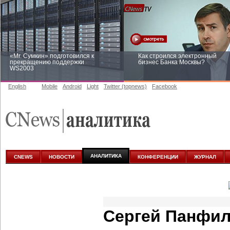
«Mr. Сумкин» подготовился к
Как строился электронный
прекращению поддержки
бизнес Банка Москвы?
WS2003
English
Mobile
Android
Light
Twitter (topnews)
Facebook
Заоблачная оптимизация: как
Рейтинг CNewsInfrastructure 20
Faberlic изменил подход к
приглашаем участвовать
аналитике
АНАЛИТИКА
CNEWS
НОВОСТИ
КОНФЕРЕНЦИИ
ЖУРНАЛ
Сергей Панфил