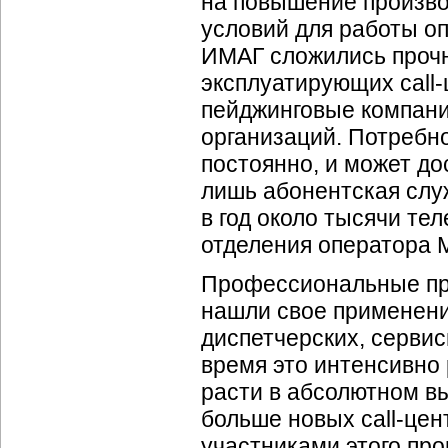
на повышение произво
условий для работы оп
ИМАГ сложились проч
эксплуатирующих call-
пейджинговые компан
организаций. Потребно
постоянно, и может дос
лишь абонентская слу
в год около тысячи те
отделения оператора М
Профессиональные пр
нашли свое применени
диспетчерских, серви
время это интенсивно 
расти в абсолютном вы
больше новых call-це
участниками этого про