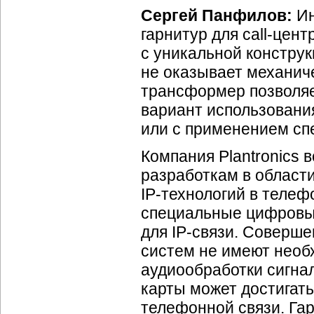
Сергей Панфилов:
Ин
гарнитур для call-цен
с уникальной констру
не оказывает механиче
трансформер позволяе
вариант использовани
или с применением спе
Компания Plantronics 
разработкам в област
IP-технологий в теле
специальные цифровы
для IP-связи. Соверш
систем не имеют необ
аудиообработки сигна
карты может достигат
телефонной связи. Га