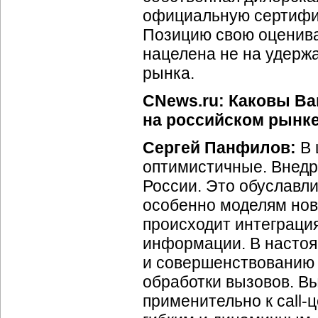
официальную сертифик
Позицию свою оценива
нацелена не на удержа
рынка.
CNews.ru: Каковы В
на российском рынке
Сергей Панфилов:
В 
оптимистичные. Внедре
России. Это обуславл
особенно моделям ново
происходит интеграци
информации. В насто
и совершенствованию 
обработки вызовов. Вы
применительно к call-