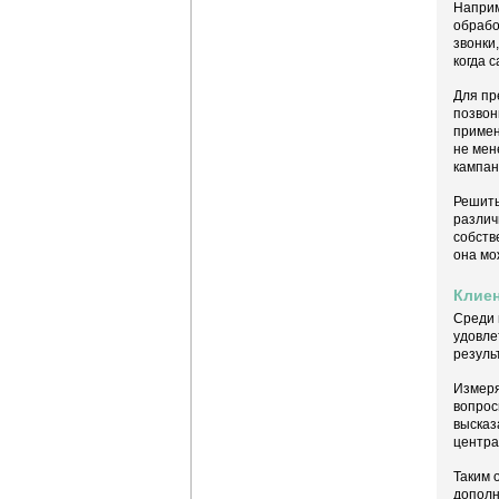
Наприм
обрабо
звонки
когда 
Для пр
позвон
примен
не мен
кампан
Решить
различ
собств
она мо
Клие
Среди 
удовле
резуль
Измеря
вопрос
высказ
центра
Таким 
дополн