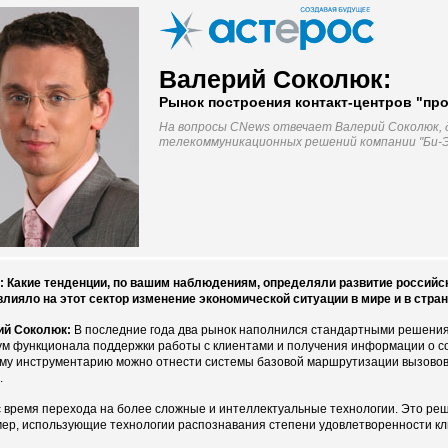
Валерий Соколюк:
Рынок построения контакт-центров "про
На вопросы CNews отвечает Валерий Соколюк,
телекоммуникационных решений компании "Би-Эй
 Какие тенденции, по вашим наблюдениям, определяли развитие российског
влияло на этот сектор изменение экономической ситуации в мире и в стра
ий Соколюк:
В последние года два рынок наполнился стандартными решени
м функционала поддержки работы с клиентами и получения информации о со
му инструментарию можно отнести системы базовой маршрутизации вызовов, 
.
 время перехода на более сложные и интеллектуальные технологии. Это реш
ер, использующие технологии распознавания степени удовлетворенности кли