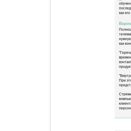
обучен
послед
как ег
Вариа
Полноц
телема
нужную
как ко
"Горяч
времен
контак
продук
"Вирту
При эт
предст
Стреми
компью
клиент
персон