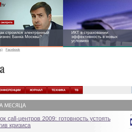
ак строился электронный
ИКТ в страховании:
изнес Банка Москвы?
эффективность в новых
условиях
s)
Facebook
ейтинг CNewsInfrastructure
Информационная
015: приглашаем
безопасность бизнеса и
частвовать
госструктур: развитие в
ОНФЕРЕНЦИИ
ЖУРНАЛ
ТЕХНИКА
ТВ
новых условиях
П
ок call-центров 2009: готовность устоять
тив кризиса