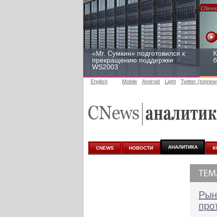
«Mr. Сумкин» подготовился к
К
прекращению поддержки
б
WS2003
English
Mobile
Android
Light
Twitter (topnew
Заоблачная оптимизация:
Р
как Faberlic изменил подход
2
к аналитике
у
АНАЛИТИКА
CNEWS
НОВОСТИ
К
Рын
про