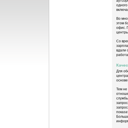
аутсор
одного
включа
Во мно
этом б
офис. 
центры
Со вре
зарпла
вдали 
работа
Каче
Для об
центра
основе
Тем не
отноше
службы
запрос
запрос
показа
Больши
информ