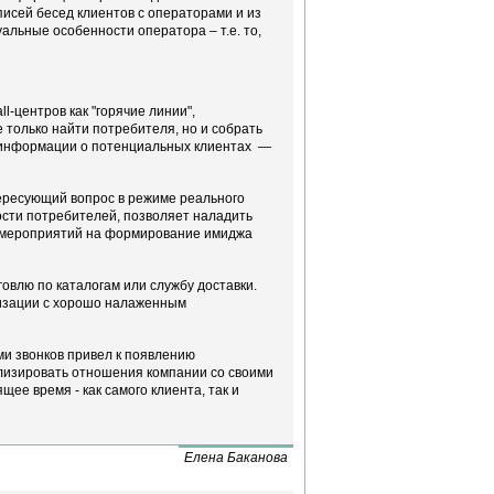
писей бесед клиентов с операторами и из
альные особенности оператора – т.е. то,
-центров как "горячие линии",
только найти потребителя, но и собрать
 информации о потенциальных клиентах —
тересующий вопрос в режиме реального
ости потребителей, позволяет наладить
ых мероприятий на формирование имиджа
говлю по каталогам или службу доставки.
низации с хорошо налаженным
и звонков привел к появлению
лизировать отношения компании со своими
щее время - как самого клиента, так и
Елена Баканова