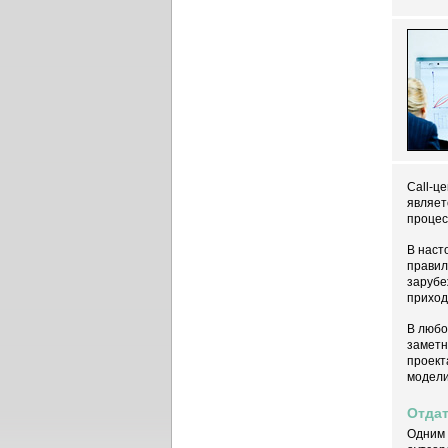
Call-ц
являет
процес
В наст
правил
зарубе
приход
В любо
заметн
проект
модели
Отдат
Одним 