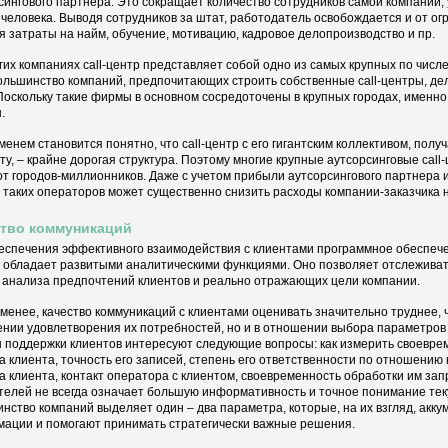
сингового партнера. Это сокращает количество сотрудников самой компании,
 человека. Выводя сотрудников за штат, работодатель освобождается и от ог
я затраты на найм, обучение, мотивацию, кадровое делопроизводство и пр.
гих компаниях call-центр представляет собой одно из самых крупных по чис
ольшинство компаний, предпочитающих строить собственные call-центры, дел
Поскольку такие фирмы в основном сосредоточены в крупных городах, именно 
.
менем становится понятно, что call-центр с его гигантским коллективом, по
ту, – крайне дорогая структура. Поэтому многие крупные аутсорсинговые cal
от городов-миллионников. Даже с учетом прибыли аутсорсингового партнера 
 таких операторов может существенно снизить расходы компании-заказчика на
ство коммуникаций
еспечения эффективного взаимодействия с клиентами программное обеспече
 обладает развитыми аналитическими функциями. Оно позволяет отслежива
 анализа предпочтений клиентов и реально отражающих цели компании.
 менее, качество коммуникаций с клиентами оценивать значительно труднее, ч
нии удовлетворения их потребностей, но и в отношении выбора параметров
 поддержки клиентов интересуют следующие вопросы: как измерить своевр
а клиента, точность его записей, степень его ответственности по отношению
а клиента, контакт оператора с клиентом, своевременность обработки им за
телей не всегда означает большую информативность и точное понимание тек
нство компаний выделяет один – два параметра, которые, на их взгляд, акк
ации и помогают принимать стратегически важные решения.