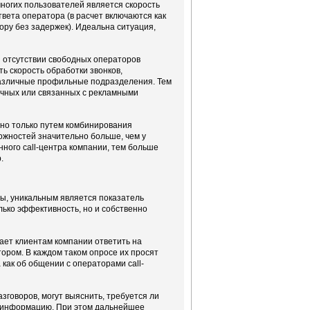
ногих пользователей является скорость
вета оператора (в расчет включаются как
ору без задержек). Идеальна ситуация,
и отсутствии свободных операторов
 скорость обработки звонков,
различные профильные подразделения. Тем
точных или связанных с рекламными
жно только путем комбинирования
можностей значительно больше, чем у
нного call-центра компании, тем больше
.
ры, уникальным является показатель
ько эффективность, но и собственно
ает клиентам компании ответить на
ором. В каждом таком опросе их просят
как об общении с операторами call-
говоров, могут выяснить, требуется ли
ю информацию. При этом дальнейшее