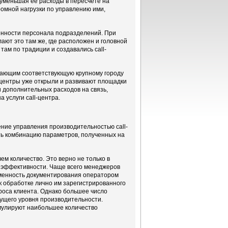
 уменьшая ее расходы в пересчете на
ромной нагрузки по управлению ими,
ленности персонала подразделений. При
ают это там же, где расположен и головной
там по традиции и создавались call-
лучающим соответствующую крупному городу
l-центры уже открыли и развивают площадки
и дополнительных расходов на связь,
 услуги call-центра.
ние управления производительностью call-
ть комбинацию параметров, полученных на
ем количество. Это верно не только в
 эффективности. Чаще всего менеджеров
еменность документирования оператором
 к обработке лично им зарегистрированного
проса клиента. Однако большее число
ущего уровня производительности.
умулируют наибольшее количество