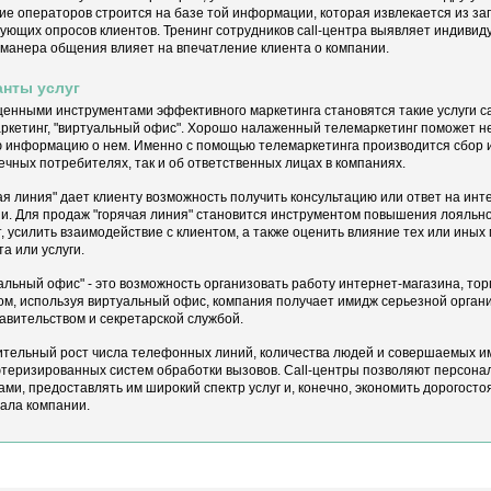
ие операторов строится на базе той информации, которая извлекается из за
ующих опросов клиентов. Тренинг сотрудников cаll-центра выявляет индивиду
о манера общения влияет на впечатление клиента о компании.
нты услуг
енными инструментами эффективного маркетинга становятся такие услуги cаll
ркетинг, "виртуальный офис". Хорошо налаженный телемаркетинг поможет не 
 информацию о нем. Именно с помощью телемаркетинга производится сбор
нечных потребителях, так и об ответственных лицах в компаниях.
ая линия" дает клиенту возможность получить консультацию или ответ на ин
и. Для продаж "горячая линия" становится инструментом повышения лояльн
т, усилить взаимодействие с клиентом, а также оценить влияние тех или ин
та или услуги.
альный офис" - это возможность организовать работу интернет-магазина, тор
ом, используя виртуальный офис, компания получает имидж серьезной орга
авительством и секретарской службой.
тельный рост числа телефонных линий, количества людей и совершаемых им
теризированных систем обработки вызовов. Саll-центры позволяют персона
ами, предоставлять им широкий спектр услуг и, конечно, экономить дорогостоя
ала компании.