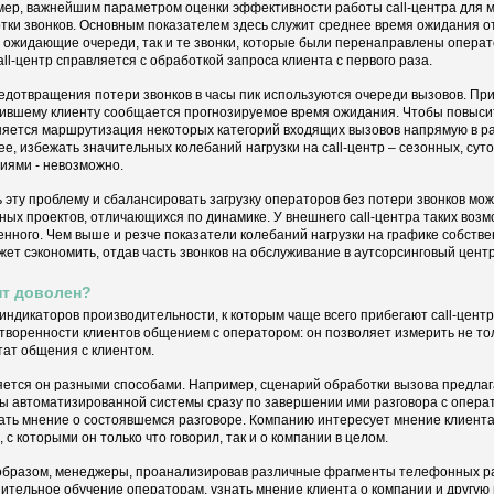
ер, важнейшим параметром оценки эффективности работы call-центра для м
тки звонков. Основным показателем здесь служит среднее время ожидания от
, ожидающие очереди, так и те звонки, которые были перенаправлены операт
call-центр справляется с обработкой запроса клиента с первого раза.
едотвращения потери звонков в часы пик используются очереди вызовов. Пр
ившему клиенту сообщается прогнозируемое время ожидания. Чтобы повысить
яется маршрутизация некоторых категорий входящих вызовов напрямую в 
ее, избежать значительных колебаний нагрузки на call-центр – сезонных, су
иями - невозможно.
 эту проблему и сбалансировать загрузку операторов без потери звонков мо
ных проектов, отличающихся по динамике. У внешнего call-центра таких воз
енного. Чем выше и резче показатели колебаний нагрузки на графике собстве
жет сэкономить, отдав часть звонков на обслуживание в аутсорсинговый центр
нт доволен?
индикаторов производительности, к которым чаще всего прибегают call-цент
творенности клиентов общением с оператором: он позволяет измерить не тол
тат общения с клиентом.
ется он разными способами. Например, сценарий обработки вызова предлаг
ы автоматизированной системы сразу по завершении ими разговора с операт
ать мнение о состоявшемся разговоре. Компанию интересует мнение клиента 
, с которыми он только что говорил, так и о компании в целом.
образом, менеджеры, проанализировав различные фрагменты телефонных раз
ительное обучение операторам, узнать мнение клиента о компании и другу