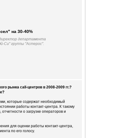
сел" на 30-40%
 директор департамента
-Си" группы "Астерос".
о рынка сall-центров в 2008-2009 гг.?
не?
ями, которые содержат необходимый
стоянии работы контакт-центра. К такому
отчетности о загрузке операторов и
ения для оценки работы контакт-центра,
ента по его голосу.