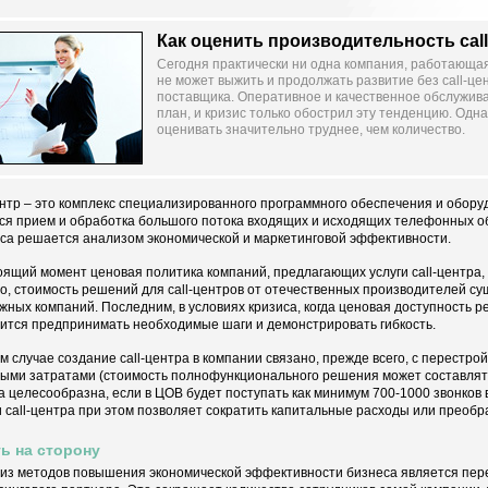
Как оценить производительность сal
Сегодня практически ни одна компания, работающая
не может выжить и продолжать развитие без cаll-це
поставщика. Оперативное и качественное обслужив
план, и кризис только обострил эту тенденцию. Одн
оценивать значительно труднее, чем количество.
ентр – это комплекс специализированного программного обеспечения и обору
ся прием и обработка большого потока входящих и исходящих телефонных о
са решается анализом экономической и маркетинговой эффективности.
оящий момент ценовая политика компаний, предлагающих услуги call-центра,
о, стоимость решений для call-центров от отечественных производителей сущ
жных компаний. Последним, в условиях кризиса, когда ценовая доступность р
ится предпринимать необходимые шаги и демонстрировать гибкость.
м случае создание call-центра в компании связано, прежде всего, с перестро
ыми затратами (стоимость полнофункционального решения может составлять 
а целесообразна, если в ЦОВ будет поступать как минимум 700-1000 звонков 
 call-центра при этом позволяет сократить капитальные расходы или преобр
ь на сторону
из методов повышения экономической эффективности бизнеса является перев