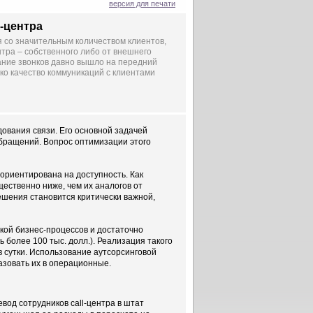
версия для печати
l-центра
 со значительным количеством клиентов,
нтра – собственного либо от внешнего
ание звонков давно вышло на передний
ако качество коммуникаций с клиентами
дования связи. Его основной задачей
бращений. Вопрос оптимизации этого
 ориентирована на доступность. Как
ественно ниже, чем их аналогов от
ешения становится критически важной,
йкой бизнес-процессов и достаточно
более 100 тыс. долл.). Реализация такого
в сутки. Использование аутсорсинговой
азовать их в операционные.
од сотрудников call-центра в штат