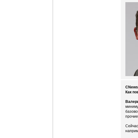
CNews:
Как по
Валер
миниму
базово
прочие
Сейчас
наприм