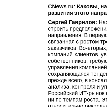
CNews.ru: Каковы, н
развития этого напр
Сергей Гаврилов:
Наз
строить предположени
направления. В перву
связанная с ростом тр
заказчиков. Во-вторы
компаний-клиентов, у
собственников, требу
управления компанией 
сохраняющаяся тенден
прежде всего, в конса
анализа, контроля и у
Российский ИТ-рынок 
ни по темпам роста. Эт
относительно рекордн