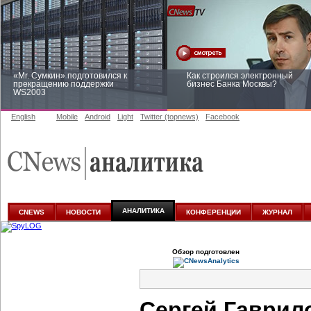
«Mr. Сумкин» подготовился к
Как строился электронный
прекращению поддержки
бизнес Банка Москвы?
WS2003
English
Mobile
Android
Light
Twitter (topnews)
Facebook
Заоблачная оптимизация: как
Рейтинг CNewsInfrastructure 20
Faberlic изменил подход к
приглашаем участвовать
аналитике
АНАЛИТИКА
CNEWS
НОВОСТИ
КОНФЕРЕНЦИИ
ЖУРНАЛ
Обзор подготовлен
Сергей Гаврил