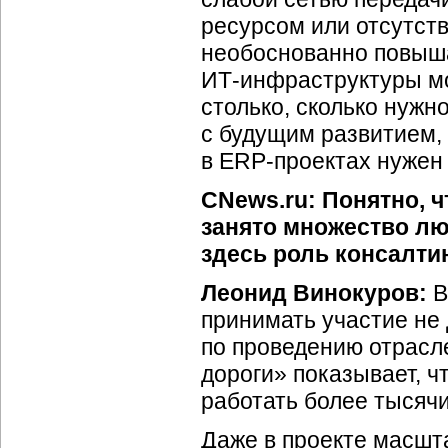
ресурсом или отсутст
необоснованно повыша
ИТ-инфраструктуры мо
столько, сколько нужн
с будущим развитием,
в ERP-проектах нужен 
CNews.ru: Понятно, ч
занято множество люд
здесь роль консалт
Леонид Винокуров:
В
принимать участие не 
по проведению отрасл
дороги» показывает, 
работать более тысячи
Даже в проекте масшт