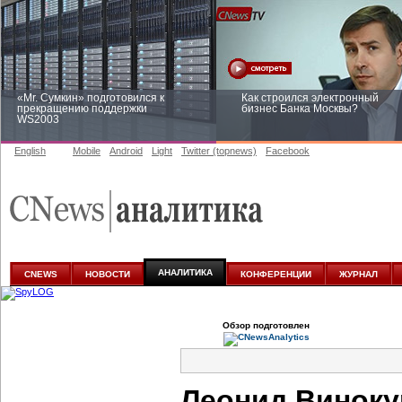
«Mr. Сумкин» подготовился к
Как строился электронный
прекращению поддержки
бизнес Банка Москвы?
WS2003
English
Mobile
Android
Light
Twitter (topnews)
Facebook
Заоблачная оптимизация: как
Рейтинг CNewsInfrastructure 20
Faberlic изменил подход к
приглашаем участвовать
аналитике
АНАЛИТИКА
CNEWS
НОВОСТИ
КОНФЕРЕНЦИИ
ЖУРНАЛ
Обзор подготовлен
Леонид Винок