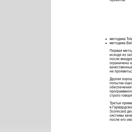
методика Tota
методика Bal
Первая метод
исходя из за
после внедре
ограничено 
качественный
не проявить
Другая хорош
попытка оце
обеспечения
программног
строго говор
Третья приме
в Гарвардско
Scorecard д
системы каче
после его ок