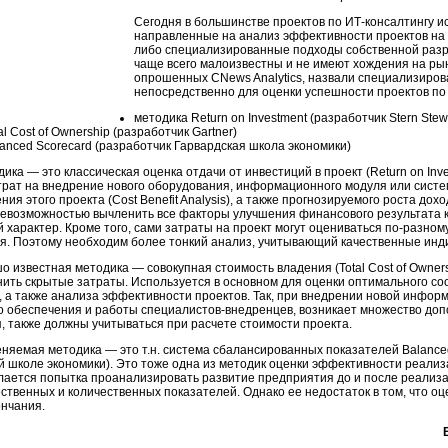
Сегодня в большинстве проектов по ИТ-консалтингу 
направленные на анализ эффективности проектов на 
либо специализированные подходы собственной разр
чаще всего малоизвестны и не имеют хождения на рын
опрошенных CNews Analytics, назвали специализиро
непосредственно для оценки успешности проектов по а
методика Return on Investment (разработчик Stern Stew
l Cost of Ownership (разработчик Gartner)
anced Scorecard (разработчик Гарвардская школа экономики)
ика — это классическая оценка отдачи от инвестиций в проект (Return on Inv
трат на внедрение нового оборудования, информационного модуля или систе
ния этого проекта (Cost Benefit Analysis), а также прогнозируемого роста д
невозможностью вычленить все факторы улучшения финансового результата 
 характер. Кроме того, сами затраты на проект могут оцениваться по-разном
ся. Поэтому необходим более тонкий анализ, учитывающий качественные ин
о известная методика — совокупная стоимость владения (Total Cost of Owners
нить скрытые затраты. Используется в основном для оценки оптимального с
, а также анализа эффективности проектов. Так, при внедрении новой инфо
о обеспечения и работы специалистов-внедренцев, возникает множество доп
я, также должны учитываться при расчете стоимости проекта.
няемая методика — это т.н. система сбалансированных показателей Balanced
й школе экономики). Это тоже одна из методик оценки эффективности реализ
елается попытка проанализировать развитие предприятия до и после реализ
ственных и количественных показателей. Однако ее недостаток в том, что о
ончания.