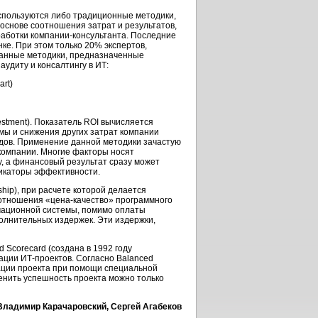
используются либо традиционные методики,
основе соотношения затрат и результатов,
аботки компании-консультанта. Последние
ке. При этом только 20% экспертов,
ванные методики, предназначенные
удиту и консалтингу в ИТ:
art)
estment). Показатель ROI вычисляется
мы и снижения других затрат компании
оходов. Применение данной методики зачастую
компании. Многие факторы носят
у, а финансовый результат сразу может
дикаторы эффективности.
hip), при расчете которой делается
оотношения «цена-качество» программного
рмационной системы, помимо оплаты
олнительных издержек. Эти издержки,
 Scorecard (создана в 1992 году
ации ИТ-проектов. Согласно Balanced
ации проекта при помощи специальной
ценить успешность проекта можно только
Владимир Карачаровский, Сергей Агабеков