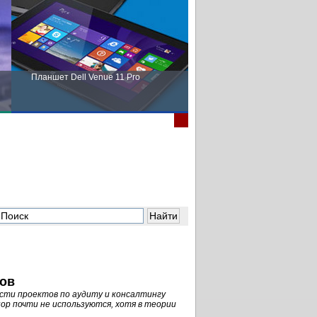
Планшет Dell Venue 11 Pro
Пора выбирать Fujitsu!
тов
ти проектов по аудиту и консалтингу
ор почти не используются, хотя в теории