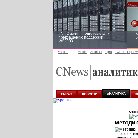
«Mr. Сумкин» подготовился к
К
прекращению поддержки
б
WS2003
English
Mobile
Android
Light
Twitter (topnew
Заоблачная оптимизация: как
Р
Faberlic изменил подход к
п
аналитике
АНАЛИТИКА
CNEWS
НОВОСТИ
К
Обзор
Методик