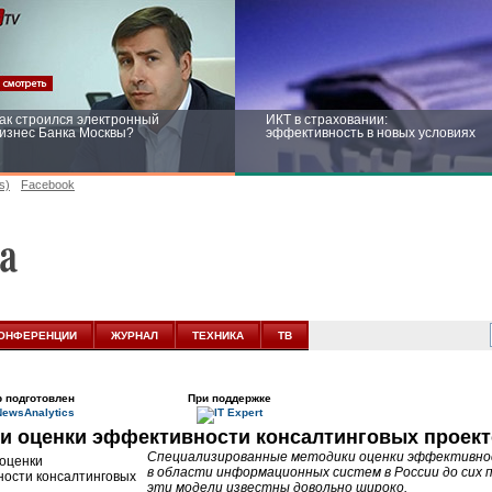
ак строился электронный
ИКТ в страховании:
изнес Банка Москвы?
эффективность в новых условиях
s)
Facebook
ейтинг CNewsInfrastructure 2015:
Информационная безопасность
риглашаем участвовать
бизнеса и госструктур: развитие в
новых условиях
ОНФЕРЕНЦИИ
ЖУРНАЛ
ТЕХНИКА
ТВ
 подготовлен
При поддержке
и оценки эффективности консалтинговых проек
Специализированные методики оценки эффективнос
в области информационных систем в России до сих п
эти модели известны довольно широко.