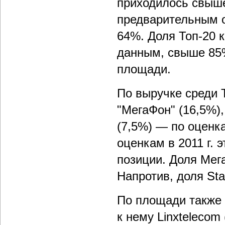
приходилось свыше
предварительным о
64%. Доля Топ-20 
данным, свыше 85%
площади.
По выручке среди Т
"МегаФон" (16,5%),
(7,5%) — по оценк
оценкам в 2011 г. 
позиции. Доля Мег
Напротив, доля St
По площади также
к нему Linxtelecom