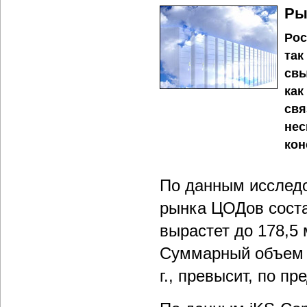
Ры
Рос
так
свы
как
свя
нес
кон
По данным исследо
рынка ЦОДов состав
вырастет до 178,5 м
Суммарный объем 
г., превысит, по п