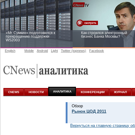
«Mr. Сумкин» подготовился к
Как строился электронный
прекращению поддержки
бизнес Банка Москвы?
WS2003
English
Mobile
Android
Light
Twitter (topnews)
Facebook
Заоблачная оптимизация: как
Рейтинг CNewsInfrastructure 20
Faberlic изменил подход к
приглашаем участвовать
аналитике
АНАЛИТИКА
CNEWS
НОВОСТИ
КОНФЕРЕНЦИИ
ЖУРНАЛ
Обзор
Рынок ЦОД 2011
Вернуться на главную страницу об