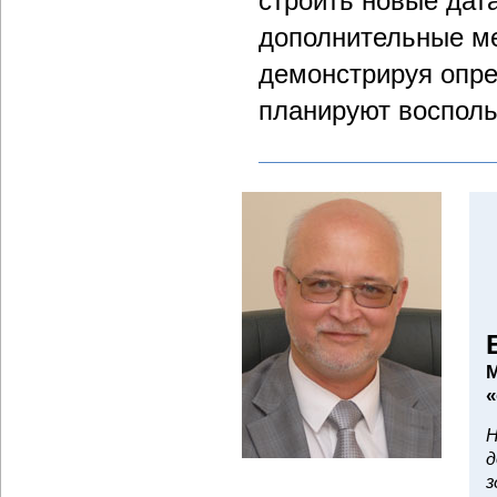
строить новые дат
дополнительные ме
демонстрируя опре
планируют восполь
М
«
Н
д
з