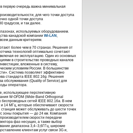
 в первую очередь важна минимальная
оизводительности, для чего точки доступа
чно одной точки доступа
 градусов, и так далее.
апазонах, используемых оборудованием.
ства канадской компании
Wi-LAN
,
 всем данным критериям.
тают более чем в 70 странах. Решения от
отчика технологий оптимально сочетают
 включая ее эксплуатацию. Один из основных
тициями в строительство проводных каналов
инвестиции, вложенные в систему,
ческим условиям России. В большинстве
ости». Система позволяет эффективно
ва стандарта IEEE 802.16g. Решения
обслуживания (Quality of Service) для
ходы оператора.
ие, использующее перспективную
вания
W-OFDM
(Wide-Band
Orthogonal
их беспроводных сетей IEEE 802.16a. В нем
 и 14 МГц, которые обеспечивают скорости
я станция может обслуживать до шести точек
ус зоны покрытия — до 24 км. Компания
производителем скорости передачи
вектора фаз несущих, а также выбор
ование диапазона 3,4–3,6ГГц, широкие
ставлению клиентам услуг связи 3G и,