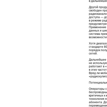
в дальнейше
Другой прод
свободен пр
радиоканало
доступа — до
в режиме рад
предусмотре
Применение 
данных и ши
система пре
возможности»
Хотя диапазо
стандарте 80
порядок пол
сетей.
Дальнейшее
не используе
работают в 
в этих часто
Вряд ли моби
«радиохулиг
Потенциальн
Операторы с
беспроводны
критичных к к
технология 
абонента. До
перемещение