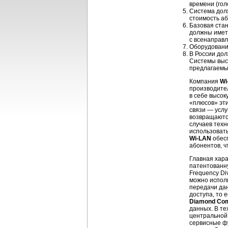
времени (голо
Система дол
стоимость аб
Базовая стан
должны иметь
с всенаправл
Оборудовани
В России до
Системы выс
предлагаемы
Компания
Wi
производите
в себе высок
«плюсов» эти
связи — услу
возвращаютс
случаев техн
использоват
Wi-LAN
обесп
абонентов, 
Главная хар
патентованн
Frequency Di
можно исполь
передачи дан
доступа, то 
Diamond Com
данных. В те
центральной 
сервисные фу