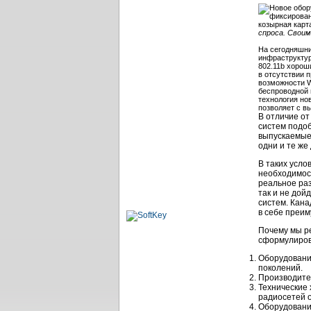
спроса. Своим
На сегодняшни
инфраструктур
802.11b хорош
в отсутствии 
возможности W
беспроводной 
технология но
позволяет с в
В отличие от
систем подоб
выпускаемые
одни и те же
В таких усло
необходимос
реальное ра
так и не дой
систем. Кан
в себе преи
Почему мы р
сформулиров
Оборудовани
поколений.
Производите
Технические
радиосетей 
Оборудовани