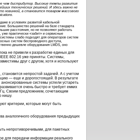
ше чем дистрибутор. Высокие темпы развития
ейших технических решений. И здесь важно не
то новинкой, а становится товаром массового
cations.
даже в условиях развитой кабельной
ние. Большинство решений на базе стандарта
ьшие расстояния, но не позволяют работать
1, уже практически «забит» и сервисные
е системы слабо подходят для операторов систем
осных систем беспроводного доступа,
ественно дешевле оборудования LMDS, оно
 пока не привели к разработке единых для
 IEEE 802.16 уже приняты. Системы,
местимы друг с другом, хотя и используют
 становится непростой задачей. А с учетом
ацию — еще и дорогостоящей. В результате
 анонсированные системы успели устареть
 развивается очень быстро и требует емких
 ГГц. Своим предложнием, сочетающим
 нишу.
т критерии, которые могут быть
тва аналогичного оборудования предыдущих
ыть непротиворечивыми, для пакетных
мое для передачи информации реального