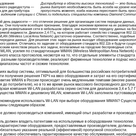
Дистрибутор в области высоких технологий — это боль
рынка диктуют необходимость быть всегда на уровне нов
пропустить момент, когда новинка перестает быть прос
 видением ситуации с CNews.ru поделились специалисты компании Diamond Communi
й день радиосети — это отличное решение для организации систем передачи данных, 
ы. Они получили всеобщее признание, благодаря экономии времени на их развертыва
и для развертывания сети в небольшом офисе, они выполняют передачу данных на бол
прямой видимости. Диапазон 2,4 ГГц, на котором работает семейство стандартов 802.1
LAN (Wireless Local Area Network) достаточно ограничены. Соответственно, подобны
передачи данных. Для решения этих задач на рынок выходит оборудование широкопол
вого уровня. Отличаясь по задачам от оборудования стандарта 802.11b и будучи сущ
ысоким качеством решать все задачи, возлагаемые на городские беспроводные сети.
 WLAN, усилия по стандартизации WMAN (Wireless Metropolitan Area Network)
ного класса протоколов, несмотря на то, что отдельные элементы стандарта
 разными производителями, реализуют фирменные технологии и подчас несов
 диапазоны частот и схожие технологии.
виях выбор системы, оптимальной для большинства российских потребителей,
ти получения решения ГКРЧ на ввоз оборудования и затрат на его сертифик
звитие WMAN в России происходит очень медленными темпами (многие ранее
дя до потребителя), но в то же время рынок массового беспроводного доступа
адская компания
Wi-LAN
разработала серию систем для диапазонов 3,4 и 5,7
мущества WMAN и дешевизну WLAN, компания
Wi-LAN
заполнила пустовавшую
екомендуем использовать
Wi-LAN
при выборе оборудования WMAN? Существую
аны следующим образом:
е должно производиться компанией, имеющий опыт разработки и производс
ль должен владеть патентами на используемые в оборудовании технологии.
 характеристики оборудования, предоставляемые производителем, должны б
обязательно указание реальной (эффективной) пропускной способности.
е должно обеспечивать гарантированное качество обслуживания, необходи