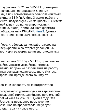
ГГц (точнее, 5,725 — 5,850 ГГц), который
значена для организации длинных
 км, а при совместном использовании точки
 сигнала 33 МГц.
Ultima 3
может работать
менять излучаемую ими мощность. В системе
мой клиентом полосы пропускания.
ция сигнала), оригинального формата
а оборудовании
Wi-LAN
Ultima3
. Данная
критериев «цена/качество/сервисные
х России, оборудование, работающее на
а периферии, а
во-вторых,
упрощенный
жности для развертывания внутриофисных
иапазонах 3.5 ГГц и 5.8 ГГц, практически
сийском рынке устройства, которые
твенно, получение разрешения на работу
димая составляющая серьезного бизнеса.
ировании, прежде всего защиту от
товые) и корпоративные потребители.
агистрального уровня (одни из вариантов —
«последней мили», для
бизнес-приложений,
t 24 часа в сутки, 365 дней в году. Эта
обеспечить проводное подключение
раченное на предоставление услуги:
оадаптера на новое место.