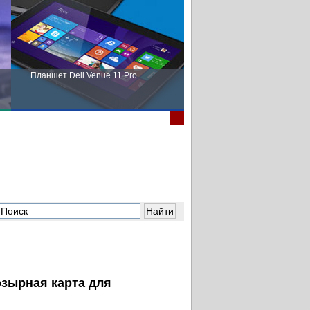
Планшет Dell Venue 11 Pro
Пора выбирать Fujitsu!
зырная карта для