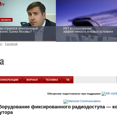
ак строился электронный
ИКТ в страховании:
изнес Банка Москвы?
эффективность в новых условиях
s)
Facebook
ейтинг CNewsInfrastructure 2015:
Информационная безопасность
риглашаем участвовать
бизнеса и госструктур: развитие в
новых условиях
ОНФЕРЕНЦИИ
ЖУРНАЛ
ТЕХНИКА
ТВ
Обозрение подготовлено при поддержке
борудование фиксированного радиодоступа — ко
утора