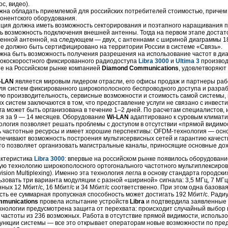
с, видео).
жна обладать приемлемой для российских потребителей стоимостью, причем
онентского оборудования.
ция должна иметь возможность секторирования и поэтапного наращивания пр
 возможность подключения внешней антенны. Тогда на первом этапе достато
енной антенной, на следующем — двух, с антеннами с шириной диаграммы 180
е должно быть сертифицировано на территории России в системе «Связь».
лжна быть возможность получения разрешения на использование частот в ди
окоскоростного фиксированного радиодоступа
Libra 3000
и
Ultima 3
производ
е на Российском рынке компанией
Diamond Communications
, удовлетворяют
-LAN
является мировым лидером отрасли, его офисы продаж и партнеры рабо
ля систем фиксированного широкополосного беспроводного доступа и разраб
ую производительность, сервисные возможности и стоимость самой системы,
х систем заключаются в том, что предоставление услуги не связано с инвес
га может быть организована в течение 1–2 дней. По расчетам специалистов, 
я за 9 — 14 месяцев. Оборудование
Wi-LAN
адаптировано к суровым климати
ология позволяет решать проблемы с доступом в отсутствии «прямой видим
ь частотные ресурсы и имеет хорошие перспективы:
OFDM-технология —
осно
ечивают возможность построения мультисервисных сетей и гарантию качества 
что позволяет организовать магистральные каналы, приносящие основные до
актеристика
Libra 3000
: впервые на российском рынке появилось оборудован
ую технологию широкополосного ортогонального частотного мультиплексиро
vision Multiplexing). Именно эта технология легла в основу стандарта городск
зовать три варианта модуляции с разной «шириной» сигнала: 3,5 МГц, 7 МГц
ных 12 Мбит/с, 16 Мбит/с и 34 Мбит/с соответственно. При этом одна базова
есть ее суммарная пропускная способность может достигать 192 Мбит/с. Ради
munications
провела испытание устройств
Libra
и подтвердила заявленные 
хнологии предусмотрена защита от перехвата: происходит случайный выбор 
частоты из 236 возможных. Работа в отсутствие прямой видимости, использ
нкции системы — все это открывает операторам новые возможности по предо