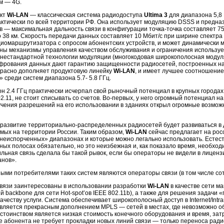
м — 4G.
укт
Wi-LAN
—
классическая система радиодоступа
Ultima 3
для диапазона 5,8 
актически по всей территории РФ. Она использует модуляцию DSSS и предна
в — максимальная дальность связи в конфигурации
точка-точка
составляет 75
 38 км. Скорость передачи данных составляет 10 Мбит/с при ширине спектра
иомаршрутизатора с опросом абонентских устройств, и может динамически 
ны механизмы управления качеством обслуживания и ограничения используе
нестандартной технологии модуляции (многокодовая широкополосная модуля
фрования данных дают гарантию защищенности радиосетей, построенных н
красно дополняет продуктовую линейку
Wi-LAN
,
и имеет лучшее соотношение 
 среди систем диапазона 5.7- 5.8 ГГц.
н 2.4 ГГц практически исчерпал свой рыночный потенциал в крупных города
2.11, не стоит списывать со счетов.
Во-первых,
у него огромный потенциал н
учения разрешений на его использовании в зданиях открыл огромные возмо
 развитие
территориально-распределенных
радиосетей будет развиваться в д
мых на территории России. Таким образом,
Wi-LAN
сейчас предлагает на рос
«неиспорченных» диапазонах и которые можно легально использовать. Естес
тных полосах обязательно, но это неизбежная и, как показало время, необхо
льная связь сделала бы такой рывок, если бы операторы не видели в лиценз
анов».
ыми потребителями таких систем являются операторы связи (в том числе со
вязи заинтересованы в использовании разработки
Wi-LAN
в качестве сети м
й backbone для сети
Hot-spot’ов
IEEE 802.11b), а также для решения задачи 
ачеству услуги. Система обеспечивает широкополосный доступ в Internet/Intrane
является прекрасным дополнением MPLS — сетей в местах, где невозможно 
стоинством является низкая стоимость конечного оборудования и время, зат
 абонента не требует прокладки новых линий связи — только переноса ради