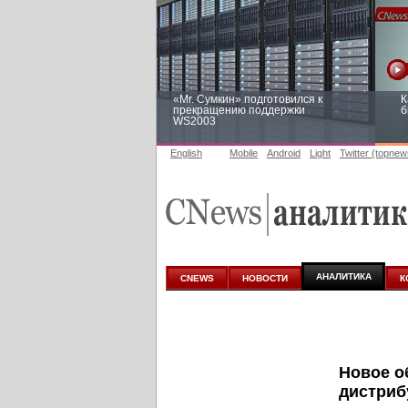
«Mr. Сумкин» подготовился к
К
прекращению поддержки
б
WS2003
English
Mobile
Android
Light
Twitter (topnew
Заоблачная оптимизация: как
Р
Faberlic изменил подход к
п
аналитике
АНАЛИТИКА
CNEWS
НОВОСТИ
К
Новое о
дистриб