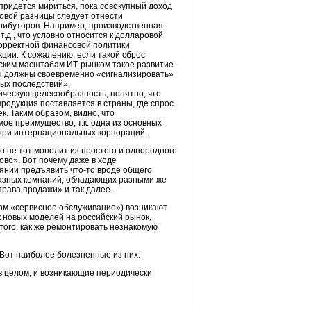
придется мириться, пока совокупный доход
новой разницы следует отнести
рибуторов. Например, производственная
т.д., что условно относится к долларовой
орректной финансовой политики
ции. К сожалению, если такой сброс
енским масштабам
ИТ-рынком
такое развитие
ры должны своевременно «сигнализировать»
ных последствий».
ическую целесообразность, понятно, что
родукция поставляется в страны, где спрос
. Таким образом, видно, что
е преимущество, т.к. одна из основных
утри интернациональных корпораций.
о не тот монолит из простого и однородного
ово». Вот почему даже в ходе
оянии предъявить
что-то
вроде общего
 разных компаний, обладающих разными же
права продажи» и так далее.
азм «сервисное обслуживание») возникают
 новых моделей на российский рынок,
ого, как же ремонтировать незнакомую
 Вот наиболее болезненные из них:
 в целом, и возникающие периодически