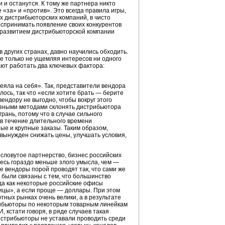
 и останутся. К тому же партнера никто
 «за» и «против». Это всегда правила игры,
 дистрибьюторских компаний, в чисто
оспринимать появление своих конкурентов
с развитием дистрибьюторской компании
 других странах, давно научились обходить.
е только не ущемляя интересов ни одного
нают работать два ключевых фактора:
еяла на себя». Так, представители вендора
лось, так что «если хотите брать — берите
вендору не выгодно, чтобы вокруг этого
разными методами склонять дистрибьютора
рань, потому что в случае сильного
в течение длительного времени
ые и крупные заказы. Таким образом,
 вынужден снижать цены, улучшать условия,
есловутое партнерство, бизнес российских
десь гораздо меньше злого умысла, чем —
е вендоры порой проводят так, что сами же
 были связаны с тем, что большинство
да как некоторые российские офисы
ицы», а если проще — доллары. При этом
тных рынках очень велики, а в результате
трибьюторы по некоторым товарным линейкам
 кстати говоря, в ряде случаев такая
дистрибьюторы не уставали проводить среди