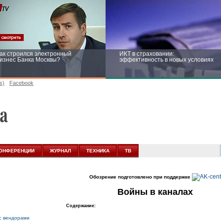
ак строился электронный
ИКТ в страховании:
изнес Банка Москвы?
эффективность в новых условиях
s)
Facebook
ейтинг CNewsInfrastructure 2015:
Информационная безопасность
риглашаем участвовать
бизнеса и госструктур: развитие в
новых условиях
ОНФЕРЕНЦИИ
ЖУРНАЛ
ТЕХНИКА
ТВ
Обозрение подготовлено при поддержке
Войны в каналах
Содержание:
с вендорами