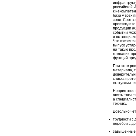
инфраструкту
российской И
к некомпете
база у всех 
зоне. Соотв
производител
продукции а
событий мож
о потенциаль
Что касается
выпуск устар
на такую про
компании-пр
функций пре
При этом рос
материала, с
доверительн
списка прете
статусами: е
Неприятности
опять-таки с
а специалист
технику.
Довольно чет
трудности с 
перебои с до
завышенные 