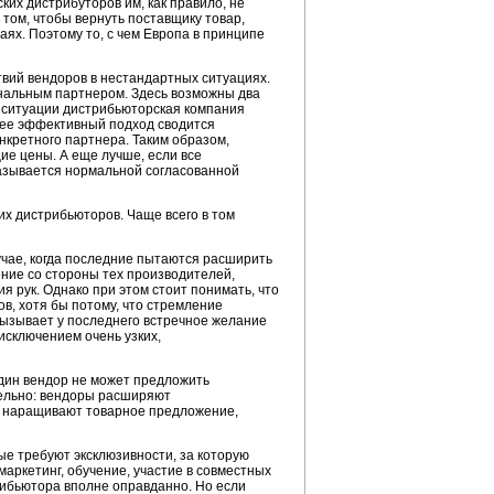
ких дистрибуторов им, как правило, не
 том, чтобы вернуть поставщику товар,
ях. Поэтому то, с чем Европа в принципе
твий вендоров в нестандартных ситуациях.
нальным партнером. Здесь возможны два
й ситуации дистрибьюторская компания
олее эффективный подход сводится
кретного партнера. Таким образом,
е цены. А еще лучше, если все
называется нормальной согласованной
их дистрибьюторов. Чаще всего в том
чае, когда последние пытаются расширить
ение со стороны тех производителей,
ия рук. Однако при этом стоит понимать, что
в, хотя бы потому, что стремление
вызывает у последнего встречное желание
исключением очень узких,
один вендор не может предложить
лельно: вендоры расширяют
ы наращивают товарное предложение,
рые требуют эксклюзивности, за которую
аркетинг, обучение, участие в совместных
трибьютора вполне оправданно. Но если