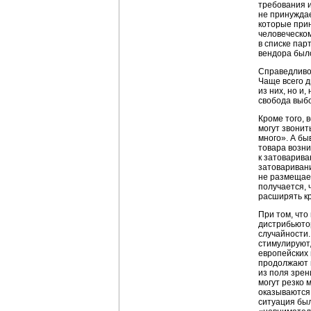
требования и
не принуждае
которые прин
человеческом
в списке пар
вендора было
Справедливос
Чаще всего д
из них, но и
свобода выбо
Кроме того, 
могут звонит
много». А бы
товара возни
к затоварива
затоваривани
не размещает
получается, 
расширять кр
При том, что
дистрибьютор
случайности.
стимулируют,
европейских 
продолжают 
из поля зре
могут резко 
оказываются 
ситуация был