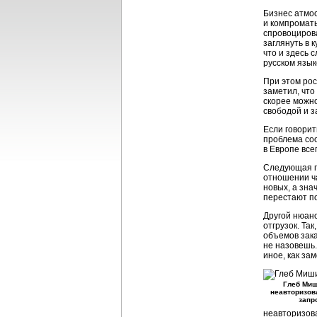
Бизнес атмос
и компроматы
спровоциров
заглянуть в 
что и здесь 
русском язы
При этом ро
заметил, чт
скорее можн
свободой и з
Если говорит
проблема соо
в Европе все
Следующая по
отношении ча
новых, а зна
перестают по
Другой нюанс
отгрузок. Та
объемов зака
не назовешь.
иное, как за
Глеб Миш
неавторизов
запр
неавторизов