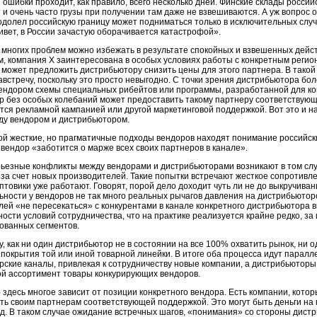
ошибки проходит, как правило, всего несколько дней. Финские склады российс
и очень часто грузы при получении там даже не взвешиваются. А уж вопрос о
долел российскую границу может подниматься только в исключительных случа
вет, в России зачастую оборачивается катастрофой».
 многих проблем можно избежать в результате спокойных и взвешенных дейс
, компания Х заинтересована в особых условиях работы с конкретным регио
 может предложить дистрибьютору снизить цены для этого партнера. В тако
австречу, поскольку это просто невыгодно. С точки зрения дистрибьютора б
ендором схемы специальных рибейтов или программы, разработанной для кон
 без особых колебаний может предоставить такому партнеру соответствующи
ся рекламной кампанией или другой маркетинговой поддержкой. Вот это и 
ду вендором и дистрибьютором.
ой жесткие, но прагматичные подходы вендоров находят понимание российск
а вендор «заботится о марже всех своих партнеров в канале».
рьезные конфликты между вендорами и дистрибьюторами возникают в том слу
за счет новых производителей. Такие попытки встречают жесткое сопротивл
птовики уже работают. Говорят, порой дело доходит чуть ли не до выкручиван
ьности у вендоров не так много реальных рычагов давления на дистрибьюторо
ей «не пересекаться» с конкурентами в канале конкретного дистрибьютора 
ости условий сотрудничества, что на практике реализуется крайне редко, за 
ованных сегментов.
, как ни один дистрибьютор не в состоянии на все 100% охватить рынок, ни 
покрытия той или иной товарной линейки. В итоге оба процесса идут парал
рские каналы, привлекая к сотрудничеству новые компании, а дистрибьютор
ой ассортимент товары конкурирующих вендоров.
 здесь многое зависит от позиции конкретного вендора. Есть компании, кото
ть своим партнерам соответствующей поддержкой. Это могут быть деньги на м
. д. В таком случае ожидание встречных шагов, «понимания» со стороны дис