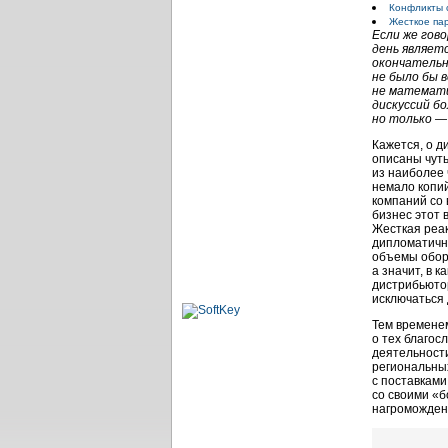
Конфликты 
Жесткое па
Если же гов
день являет
окончательн
не было бы в
не математи
дискуссий б
но только —
Кажется, о д
описаны чуть
из наиболее 
немало копий
компаний со 
бизнес этот 
Жесткая реа
дипломатично
объемы обору
а значит, в
ка
дистрибьютор
исключаться
Тем временем
о тех благос
деятельности
региональных
с поставками
со своими «б
нагроможден