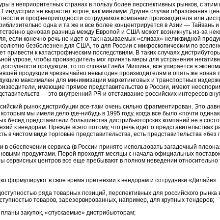
ры в неприоритетных странах в пользу более перспективных рынков, с этим 
Т индустрии не вырастет втрое, как минимум. Другие случаи образования це
нтности и профнепригодности сотрудников компании производителя или дист
приблизительно одна и та же и все более концентрируется в Азии — Тайвань и 
етственно ценовая разница между Европой и США может возникнуть
из-за
нек
я, если конечно речь не идет о так называемых «сливах» неликвидной продук
бсолютно безболезнен для США, то для России с микроскопическим по всел
ет привести к катастрофическим последствиям. В таких случаях дистрибуто
ной угрозе, чтобы производитель мог принять меры для устранения негатив
 доступности продукции, то по словам Глеба Мишина, все упирается в эконом
евшей продукции чрезвычайно невыгоден производителям и опять же новая п
дукцию максимален для минимизации маркетинговых и транспортных издержек
оизводители,
имеющие прямое представительство в России, имеют неоспоримо
дставительств — это внутренний PR и отстаивание российских интересов вн
сийский рынок дистрибуции все-таки очень сильно фрагментирован. Это давн
 которым мы имели дело где-нибудь в 1995 году, когда все было «почти одинак
ых бесед представители большинства дистрибьюторских компаний не в сост
нзий к вендорам. Прежде всего потому, что речь идет о представительствах
сть в чистом виде торговые представительства, есть представительства «без 
 в обеспечении сервиса (в России принято использовать загадочный плеон
 новыми продуктами. Порой проходят месяцы с начала официальных поставок
ы сервисных центров все еще пребывают в полном неведении относительно т
ко формулируют в свое время претензии к вендорам и сотрудники «Дилайн».
доступностью ряда товарных позиций, перспективных для российского рынка
ступностью товаров, зарезервированных, например, для крупных тендеров;
планы закупок, «спускаемые» дистрибьюторам;