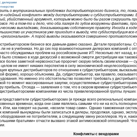
с дилерами
ртнерство
орить о внутриканальных проблемах дистрибьюторского бизнеса, то, пожа
ся «идейный конфликт» между дистрибьюторами и субдистрибьюторами. Е
ый, убийственный аргумент, которым можно было бы разом сокрушить про
овсе. Но в
том-то
и дело, что оба лагеря до зубов вооружены фактами, про
ческими выкладками, доказывающими собственную правоту. Иногда в ходе
ольшинство их участников уже приходит к выводу, что субдистрибуция все-
 «региональная». А порой выводы оказываются совершенно противополож
истрибьюторском бизнесе все давным-давно сказано. Детали проработаны. Ст
 ли не в учебниках. Но до сих пор взаимоотношения дилерских компаний с 
часто обсуждаемых проблем на российском рынке ИТ. Несколько лет назад, в
 было сломано в ходе дискуссий о возможной смерти дистрибуции как таково
все более заметной нервозностью пророчит скорую гибель своим клонам — с
в целом не имеет никаких перспектив в силу экономической нецелесообразнос
кция крупных дистрибьюторов по отношению к субдистрибьюторам, высказыва
й форме), хорошо объяснима. Да, субдистрибьютор, как правило, оказывает
дования. Но именно это обстоятельство позволяет требовать у дистрибьюто
кой-то
момент массированные закупки, осуществляемые субдистрибьюторами
у прибыль. Отсюда — заявления о том, что в скором времени субдистрибьюто
 дистрибьюторскими компаниями из числа привилегированной группы лучших 
 представители субдистрибьюторских (и прежде всего региональных) компан
ловенных временах, когда они сами являлись самыми что ни на есть полноц
. Или, как говорят на рынке, «возили товар сами». Однако таможенная систе
 компаний вынуждены были записаться в дилеры, продолжая, однако, экспл
 оборудования не потребителям, а следующему звену реселлеров. Ну и, нак
ольшими братьями» отчасти вызвано этакой антимосковской оппозицией. Что
ии.
Конфликты с вендорами