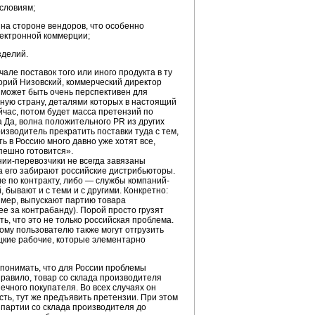
словиям;
на стороне вендоров, что особенно
ектронной коммерции;
зделий.
ле поставок того или иного продукта в ту
горий Низовский, коммерческий директор
т может быть очень перспективен для
етную страну, деталями которых в настоящий
час, потом будет масса претензий по
да Да, волна положительного PR из других
изводитель прекратить поставки туда с тем,
ь в Россию много давно уже хотят все,
спешно готовится».
ании-перевозчики не всегда завязаны
да его забирают российские дистрибьюторы.
 по контракту, либо — службы компаний-
бывают и с теми и с другими. Конкретно:
пример, выпускают партию товара
е за контрабанду). Порой просто грузят
ь, что это не только российская проблема.
ому пользователю также могут отгрузить
ецкие рабочие, которые элементарно
 понимать, что для России проблемы
 правило, товар со склада производителя
ечного покупателя. Во всех случаях он
сть, тут же предъявить претензии. При этом
й партии со склада производителя до