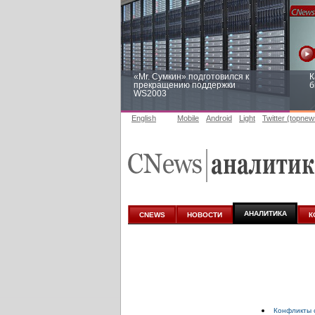
«Mr. Сумкин» подготовился к
К
прекращению поддержки
б
WS2003
English
Mobile
Android
Light
Twitter (topnew
Заоблачная оптимизация: как
Р
Faberlic изменил подход к
п
аналитике
АНАЛИТИКА
CNEWS
НОВОСТИ
К
Конфликты 