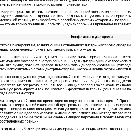
ьных» вендоров разъяснительную работу, доказывая, что подобная политика
ыми все и начинают в
какой-то
момент пользоваться.
обзор конфликтов, которые возникают, но по большей части быстро решаютс
тому же о многом обе стороны все-таки предпочитают умалчивать. И верно, за
иллической картину взаимодействия российских дистрибьюторов и иностранн
— это не только приличия и попытки уладить споры без привлечения третьих
Конфликты с дилерами
титься к конфликтам, возникающим в отношениях дистрибьюторов с дилерами
авда, порой нелегко понять, кто здесь отцы, а кто — дети.
вно на рынке соперничают две метафоры дистрибьюторского бизнеса — жестк
ких моделях массового обслуживания, и — идея «дистрибуции с человеческим
том, что лучше, пока нет. Правда, немало и таких дилерских компаний, руков
тать исключительно с теми дистрибьюторами, которые всегда готовы «пойти н
 этот вопрос трудно получить однозначный ответ. Многие считают, что следует 
й фактор, а именно — нашла ли дилерская компания общий язык с менеджеро
ора желание оперативно решать возникающие вопросы по заказам, как нала
большую роль играет и так называемая «кредитная история» (влияющая на во
лада дистрибьютора.
ли продуктивной жесткая ориентация на пару основных поставщиков? При то
вольна выбирать свой собственный путь развития, большинство ресселеров вс
ору — неправильная позиция». «Если уж дистрибьюторы хотят добиться лоял
ствляться не идеологическими, а именно экономическими методами: это кре
поддержка, наличие хотя бы не очень хамящего персонала в гарантийном о
пространенных позиций.
что одна из наиболее критикуемых дилерами форм продвижения товаров на 