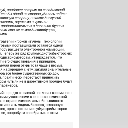
луй, наиболее острым на сегодняшний
сли бы одной из сторон удалось найти
тивную сторону, никаких дискуссий
гнозами, оценками и чуть ли
 продолжительных и довольно бурных
таки «та же самая дистрибуция»,
ными.
ратегии игроков изучены. Технологии
оптовыми поставщиками остаются одной
 пору расцвета электронной коммерции,
й. Теперь же ряд крупных дистрибьюторских
убдистрибьюторам. Утверждается, что
ти его существования в принципе.
емая порой открыто (а чаще в весьма
ся на хорошем счету, закупая значительные
ра все более существенных скидок,
, практически перестают приносить
ры чуть ли не в директивном порядке будут
партнеров.
ий нередко со слезой на глазах вспоминают
енными участниками внешнеэкономической
ма в стране изменилась и большинство
уатировать модель бизнеса, связанную
онец, противостояние субдистрибьюторов
 же, попробуем разобраться в этом