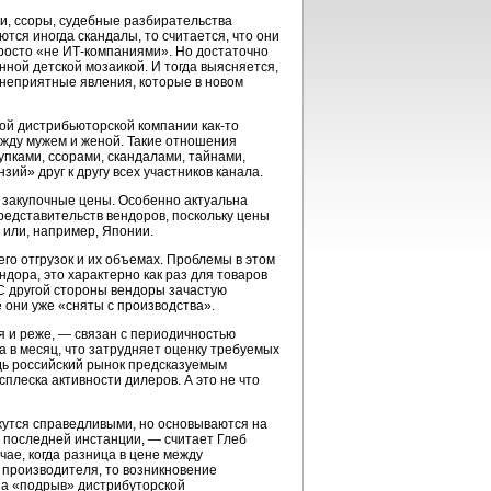
и, ссоры, судебные разбирательства
тся иногда скандалы, то считается, что они
росто «не
ИТ-компаниями
». Но достаточно
онной детской мозаикой. И тогда выясняется,
е неприятные явления, которые в новом
ной дистрибьюторской компании
как-то
ду мужем и женой. Такие отношения
пками, ссорами, скандалами, тайнами,
й» друг к другу всех участников канала.
т закупочные цены. Особенно актуальна
едставительств вендоров, поскольку цены
 или, например, Японии.
го отгрузок и их объемах. Проблемы в этом
ндора, это характерно как раз для товаров
 С другой стороны вендоры зачастую
 они уже «сняты с производства».
я и реже, — связан с периодичностью
а в месяц, что затрудняет оценку требуемых
едь российский рынок предсказуемым
плеска активности дилеров. А это не что
жутся справедливыми, но основываются на
в последней инстанции, — считает Глеб
чае, когда разница в цене между
производителя, то возникновение
на «подрыв» дистрибуторской