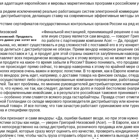
я адаптация европейских и мировых маркетинговых программ к российским у
за редким исключением) реально работающих систем электронной коммерции 
я дистрибьюторов, делающих ставку на современные эффективные методы эл
утствие сертификатов государственных контрольных органов России на ряд и
«Финальной инстанцией, принимающей решение о нача
или иную страну является сам вендор, — говорит Гри
изовский: Продавать
го давно уже хотят все
по работе с партнерами компании Acer. — Да, продук
рынка, но, может существовать и ряд сложностей с поставкой его в эту конкр
р делиться с дистрибутором не обязан. Прими вендор неверное решение сей
рокам поставок и т.д. и продукт для этой страны окажется загубленным навсег
тавляет всех периодически возвращаться к этому вопросу, но не может же про
м продукте на
какое-то
время забыли в России? Важно понимать, что продават
о не происходит прямо сейчас, то вендор наверняка к этому по крайней мере 
огих игроков очень важен и вопрос логистики. В то время, как в Европе комп
го вендора: речь идет, например, о доставке товара на финские склады, отку
у осуществляют либо специализированные компании-перевозчики, работающие
ей. Так вот проблемы, по мнению руководителей дистрибьюторских компаний, 
то, что нужно, не так, как следует, делают все долго и порой бестолково (на
о оформленными инвойсами, а в результате российская таможня принимает е
 — особенно этим славятся всякого рода гастарбайтеры. Правда стоит отметит
ной Голландии со складе мирового производителя дистрибьютору или конечн
ный товар». И все потому, что там зачастую работают суринамские или тур
ка и специфики грузов.
ок признают и сами вендоры: «Да, ошибки бывают везде, но при этом нужно
истики остры как нигде, — уверен Григорий Низовский (Acer). — В Европе, как
 непосредственно на склад дистрибутора, розничного продавца или даже кон
уки людей, которые сразу могут оценить его качество, проверить кондиционно
проблем с тем, чтобы часть груза отправить обратно, а с момента выхода все