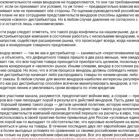
сключительности никак вендором не подкрепляются, то они так требованиями
т: если он принимает эти условия, то уж точно — предварительно взвесив все
имают или не принимают обе стороны. По оценкам руководителей российских
 плане не все сотрудники представительств вендоров способны адекватно в
тнеров «своего» дистрибьютора. Но в любом случае давление не согласного 
 и остается лишь «экономическим».
ти ради следует отметить, что такого рода конфликты на нашем рынке, да и в
истрибьюторская компания в состоянии работать с несколькими вендорами, н
, напротив, содействуя расширению рынка, что происходит всегда, когда начи
ра и конкуренция товарного предложения.
вендор может — так же как и дистрибьютор — заниматься «перетягиванием од
ь и объяснять, что дефицитного товара пришло в два раза меньше, чем ожида
вает так, что всю партию товара приходится приобретать целиком, поскольку 
кала конкуренция и «валился» рынок. Иными словами, вендор в состоянии 
нию складов. Но ясно, что в этом процессе вендоры должны соблюдать некую г
я дистрибьютор начинает либо распродавать товары по низким ценам, либо 
 заказы. В любом случае для многих вендоров наиболее интересны регулярн
что как раз дистрибьютор способен всячески манипулировать вендором, а тот
едитную линию и увеличивать сроки возврата по этим кредитам.
 все участники канала, разумеется, предпочитают войнам мир, а ссорам — пр
ов все-таки лихорадит порой в результате действий вендоров. Пусть даже з
 Хороший пример такого рода — детали ценовой политики, которую некоторы
 например, развитие «серого» рынка. В последние годы такого рода коллизии
представительств компаний-производителей перешло на расчеты в евро, тог
использовать в своей практике более привычные для России «условные един
ния порой
как-то
выпадает то обстоятельство, что курсовые колебания на валю
меняться и цены на товары. В течение последних двух лет европейские дис
в более выгодных условиях по сравнению со своими российскими коллегами. И,
а только на руку европейским офисам вендоров. Все это время российские 