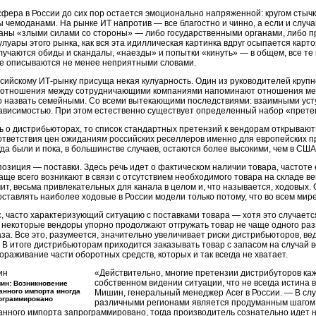
фера в России до сих пор остается эмоционально напряженной: кругом стычк
 чемоданами. На рынке ИТ напротив — все благостно и чинно, а если и случаю
аны «злыми силами со стороны» — либо государственными органами, либо п
кулуары этого рынка, как вся эта идиллическая картинка вдруг осыпается карт
случаются обиды и скандалы, «наезды» и попытки «кинуть» — в общем, все т
ке описываются не менее неприятными словами.
ссийскому
ИТ-рынку
присуща некая кулуарность. Один из руководителей круп
о отношения между сотрудничающими компаниями напоминают отношения меж
о назвать семейными. Со всеми вытекающими последствиями: взаимными усту
ависимостью. При этом естественно существует определенный набор «претензи
ь о дистрибьюторах, то список стандартных претензий к вендорам открываю
тветствия цен ожиданиям российских реселлеров именно для европейских пр
гда были и пока, в большинстве случаев, остаются более высокими, чем в США
зиция — поставки. Здесь речь идет о фактическом наличии товара, частоте е
ще всего возникают в связи с отсутствием необходимого товара на складе ве
чит, весьма привлекательных для канала в целом и, что называется, ходовых.
ставлять наиболее ходовые в России модели только потому, что во всем мире
, часто характеризующий ситуацию с поставками товара — хотя это случаетс
к, некоторые вендоры упорно продолжают отгружать товар не чаще одного раз
за. Все это, разумеется, значительно увеличивает риски дистрибьюторов, в
 В итоге дистрибьюторам приходится заказывать товар с запасом на случай вс
мораживание части оборотных средств, которых и так всегда не хватает.
«Действительно, многие претензии дистрибуторов ка
собственном видении ситуации, что не всегда истина 
ин: Возникновение
анного импорта иногда
Мишин, генеральный менеджер Acer в России. — В слу
ограммировано
различными регионами является продуманным шагом 
анного импорта запрограммировано, тогда производитель сознательно идет 