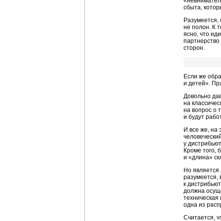
«невнимател
сбыта, котор
Разумеется, 
не полон. К 
ясно, что ид
партнерство 
сторон.
Если же обра
и детей». Пр
Довольно да
на классичес
на вопрос о 
и будут рабо
И все же, на
человечески
у дистрибьют
Кроме того, 
и «длина» ск
Но является 
разумеется, 
к дистрибьют
должна осуще
техническая 
одна из рас
Считается, 