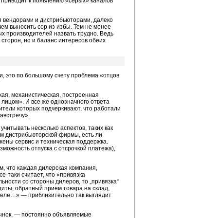
 приводит к появлению «серых» каналов
я вендорами и дистрибьюторами, далеко
чем выносить сор из избы. Тем не менее
ых производителей назвать трудно. Ведь
 сторон, но и баланс интересов обеих
, это по большому счету проблема «отцов
ая, механистическая, построенная
 лицом». И все же однозначного ответа
одители которых подчеркивают, что работали
австречу».
учитывать несколько аспектов, таких как
м дистрибьюторской фирмы, есть ли
жены сервис и техническая поддержка.
зможность отпуска с отсрочкой платежа),
м, что каждая дилерская компания,
е-таки считает, что «привязка
ьности со стороны дилеров, то „привязка“
диты, обратный прием товара на склад,
тделе…» — приблизительно так выглядит
рынок, — постоянно объявляемые