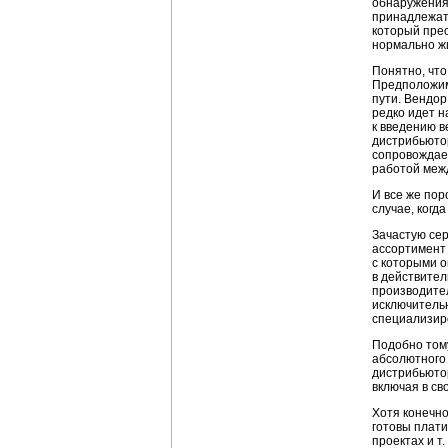
обнаружения 
принадлежат 
который прео
нормально жи
Понятно, что
Предположим
пути. Вендор
редко идет н
к введению в
дистрибьютор
сопровождает
работой меж
И все же пор
случае, когд
Зачастую се
ассортимент 
с которыми о
в действител
производител
исключительн
специализир
Подобно тому
абсолютного 
дистрибьюто
включая в св
Хотя конечно
готовы плати
проектах и т