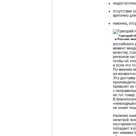
недостаточна
отсутствие (
критично дл
наконец, отс
Григорий Н
в Россию мно
российского 
момент вендо
качеству, ст
регионов зас
чтобы об это
и если что т
По мнению мн
на конкретно
Эту доставк
производител
привозят не 
с неправильн
не тот товар
В благополуч
«некондицион
не знают язы
Наличие ошиб
нечеткой лог
поставляется
попадает в р
нет никаких 