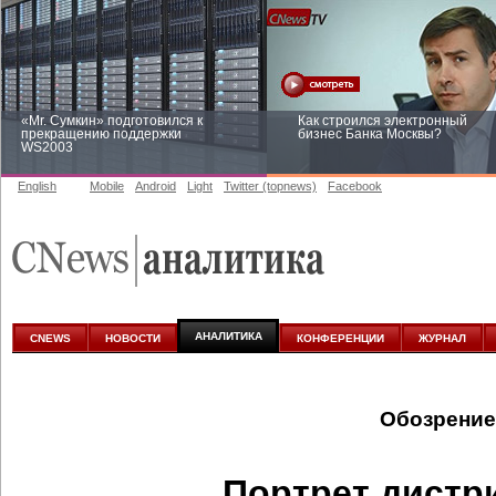
«Mr. Сумкин» подготовился к
Как строился электронный
прекращению поддержки
бизнес Банка Москвы?
WS2003
English
Mobile
Android
Light
Twitter (topnews)
Facebook
Заоблачная оптимизация: как
Рейтинг CNewsInfrastructure 20
Faberlic изменил подход к
приглашаем участвовать
аналитике
АНАЛИТИКА
CNEWS
НОВОСТИ
КОНФЕРЕНЦИИ
ЖУРНАЛ
Обозрение
Портрет дистр