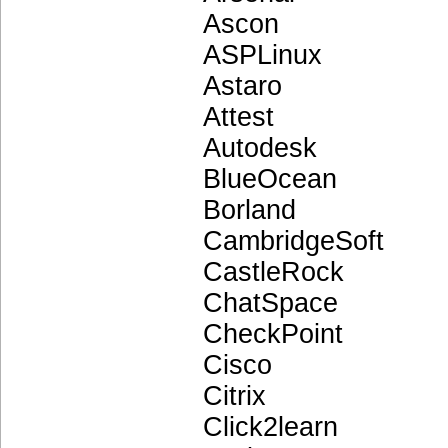
Ascon
ASPLinux
Astaro
Attest
Autodesk
BlueOcean
Borland
CambridgeSoft
CastleRock
ChatSpace
CheckPoint
Cisco
Citrix
Click2learn