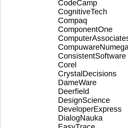
CodeCamp
CognitiveTech
Compaq
ComponentOne
ComputerAssociate
CompuwareNumeg
ConsistentSoftware
Corel
CrystalDecisions
DameWare
Deerfield
DesignScience
DeveloperExpress
DialogNauka
EasyTrace