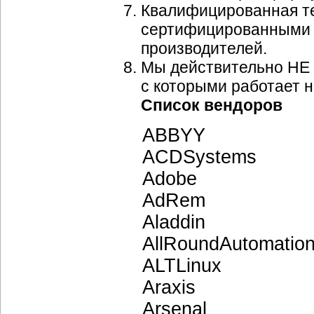
Квалифицированная т
сертифицированными по
производителей.
Мы действительно НЕ 
с которыми работает 
Список вендоров
ABBYY
ACDSystems
Adobe
AdRem
Aladdin
AllRoundAutomatio
ALTLinux
Araxis
Arsenal