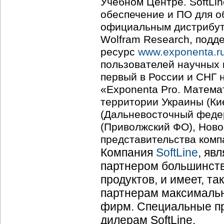
Учебном Центре. SoftLi
обеспечение и ПО для о
официальным дистрибуто
Wolfram Research, подд
ресурс
www.exponenta.r
пользователей научных п
первый в России и СНГ
«Exponenta Pro. Матема
территории Украины (Кие
(Дальневосточный феде
(Приволжский ФО), Ново
представительства компа
Компания
SoftLine
, яв
партнером большинст
продуктов, и имеет, т
партнерам максимальн
фирм. Специальные пр
дилерам SoftLine.