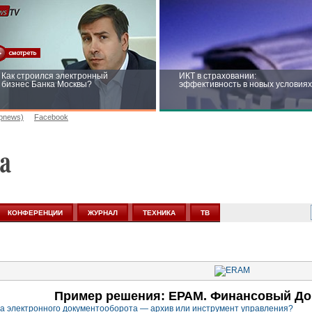
Как строился электронный
ИКТ в страховании:
бизнес Банка Москвы?
эффективность в новых условиях
opnews)
Facebook
Рейтинг CNewsInfrastructure 2015:
Информационная безопасность
приглашаем участвовать
бизнеса и госструктур: развитие 
новых условиях
КОНФЕРЕНЦИИ
ЖУРНАЛ
ТЕХНИКА
ТВ
Пример решения: ЕРАМ. Финансовый До
а электронного документооборота — архив или инструмент управления?