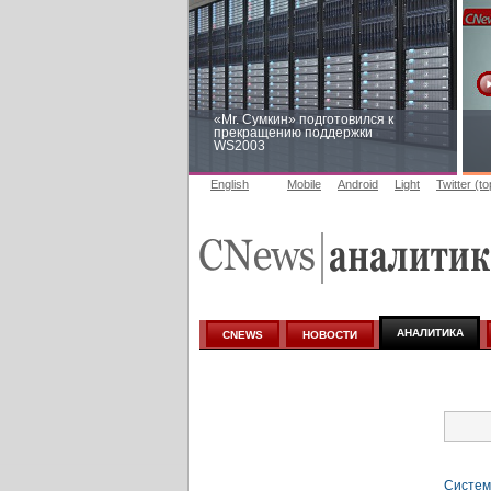
«Mr. Сумкин» подготовился к
прекращению поддержки
WS2003
English
Mobile
Android
Light
Twitter (t
Заоблачная оптимизация: как
Faberlic изменил подход к
аналитике
АНАЛИТИКА
CNEWS
НОВОСТИ
Систем