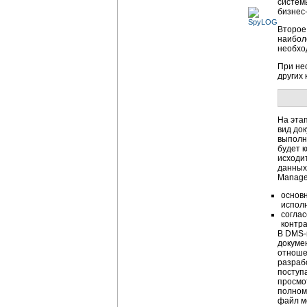
систем
бизнес
Второе
наибол
необхо
При не
других
На эта
вид док
выполн
будет 
исходит
данных
Manage
основн
исполн
соглас
контра
В DMS-
докумен
отноше
разраб
поступ
просмо
полномо
файл м