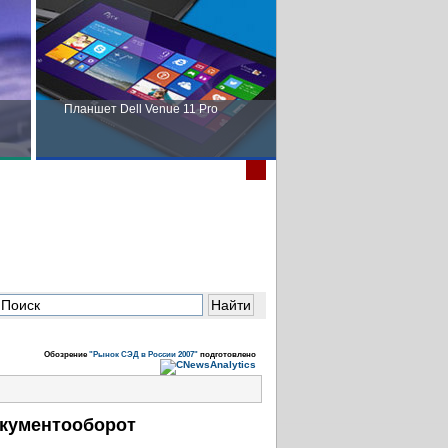
Планшет Dell Venue 11 Pro
Пора выбирать Fujitsu!
в
Обозрение
"Рынок СЭД в России 2007"
подготовлено
кументооборот