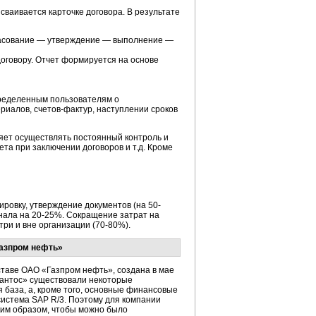
сваивается карточке договора. В результате
гласование — утверждение — выполнение —
договору. Отчет формируется на основе
ределенным пользователям о
риалов, счетов-фактур, наступлении сроков
ет осуществлять постоянный контроль и
а при заключении договоров и т.д. Кроме
ровку, утверждение документов (на 50-
онала на 20-25%. Сокращение затрат на
ри и вне организации (70-80%).
Газпром нефть»
аве ОАО «Газпром нефть», создана в мае
Хантос» существовали некоторые
 база, а, кроме того, основные финансовые
система SAP R/3. Поэтому для компании
ким образом, чтобы можно было