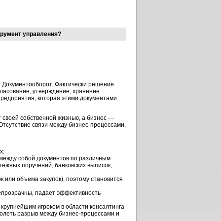
трумент управления?
й Документооборот. Фактически решение
гласование, утверждение, хранение
 предприятия, которая этими документами
т своей собственной жизнью, а бизнес —
Отсутствие связи между бизнес-процессами,
х;
 между собой документов по различным
тежных поручений, банковских выписок,
к или объема закупок), поэтому становится
непрозрачны, падает эффективность
крупнейшим игроком в области консалтинга
долеть разрыв между бизнес-процессами и