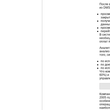
После 
из DMS
просм
закрыт
получи
данны
просмо
перейт
В сист
необхо
оплат 
Аналит
анализ
того, с
по исп
по док
по исп
Что ко
60%) и
управл
Компан
2005 г
особен
операц
наибол