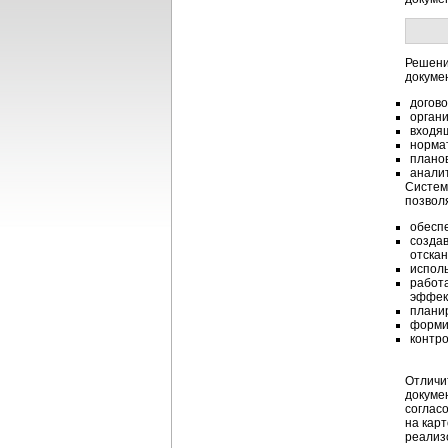
Решени
докуме
догово
орган
входя
норма
плано
анали
Систем
позвол
обеспе
создав
отскан
исполь
работа
эффект
планир
формир
контр
Отличи
докуме
согласо
на карт
реализ