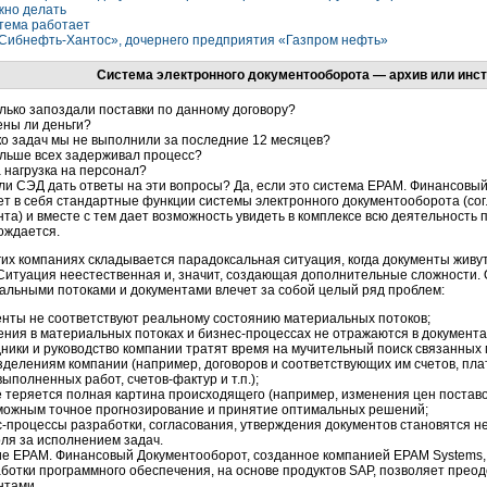
жно делать
стема работает
Сибнефть-Хантос», дочернего предприятия «Газпром нефть»
Система электронного документооборота — архив или инс
лько запоздали поставки по данному договору?
ены ли деньги?
о задач мы не выполнили за последние 12 месяцев?
ольше всех задерживал процесс?
 нагрузка на персонал?
ли СЭД дать ответы на эти вопросы? Да, если это система ЕРАМ. Финансовы
ет в себя стандартные функции системы электронного документооборота (со
нта) и вместе с тем дает возможность увидеть в комплексе всю деятельность
ождается.
гих компаниях складывается парадоксальная ситуация, когда документы живу
 Ситуация неестественная и, значит, создающая дополнительные сложности. 
альными потоками и документами влечет за собой целый ряд проблем:
енты не соответствуют реальному состоянию материальных потоков;
ния в материальных потоках и бизнес-процессах не отражаются в документа
ники и руководство компании тратят время на мучительный поиск связанных
делениям компании (например, договоров и соответствующих им счетов, пла
выполненных работ, счетов-фактур и т.п.);
е теряется полная картина происходящего (например, изменения цен поставо
можным точное прогнозирование и принятие оптимальных решений;
-процессы разработки, согласования, утверждения документов становятся 
ля за исполнением задач.
е ЕРАМ. Финансовый Документооборот, созданное компанией ЕРАМ Systems, 
аботки программного обеспечения, на основе продуктов SAP, позволяет прео
нтами.