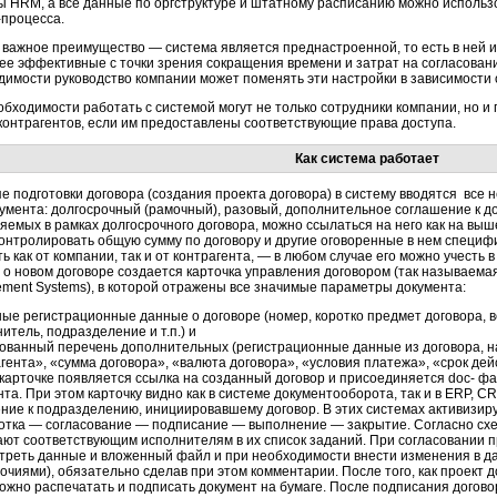
ы HRМ, а все данные по оргструктуре и штатному расписанию можно исполь
-процесса.
 важное преимущество — система является преднастроенной, то есть в ней 
ее эффективные с точки зрения сокращения времени и затрат на согласование
димости руководство компании может поменять эти настройки в зависимости 
обходимости работать с системой могут не только сотрудники компании, но и
 контрагентов, если им предоставлены соответствующие права доступа.
Как система работает
пе подготовки договора (создания проекта договора) в систему вводятся все
умента: долгосрочный (рамочный), разовый, дополнительное соглашение к дог
яемых в рамках долгосрочного договора, можно ссылаться на него как на выш
контролировать общую сумму по договору и другие оговоренные в нем специф
ь как от компании, так и от контрагента, — в любом случае его можно учесть
 о новом договоре создается карточка управления договором (так называем
ment Systems), в которой отражены все значимые параметры документа:
ые регистрационные данные о договоре (номер, коротко предмет договора, ве
итель, подразделение и т.п.) и
ованный перечень дополнительных (регистрационные данные из договора, н
гента», «сумма договора», «валюта договора», «условия платежа», «срок дейст
карточке появляется ссылка на созданный договор и присоединяется doc- ф
та. При этом карточку видно как в системе документооборота, так и в ERP, C
ние к подразделению, инициировавшему договор. В этих системах активизиру
отка — согласование — подписание — выполнение — закрытие. Согласно схе
ают соответствующим исполнителям в их список заданий. При согласовании п
треть данные и вложенный файл и при необходимости внести изменения в да
чиями), обязательно сделав при этом комментарии. После того, как проект д
ожно распечатать и подписать документ на бумаге. После подписания догово