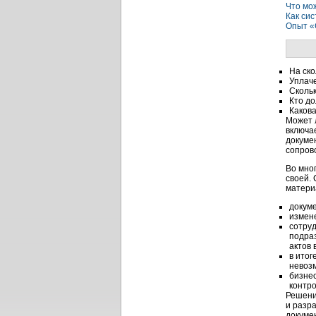
Что мо
Как си
Опыт «
На ско
Уплач
Скольк
Кто д
Какова
Может 
включа
докуме
сопров
Во мно
своей.
матери
докум
измене
сотруд
подраз
актов 
в итог
невоз
бизнес
контро
Решени
и разр
докуме