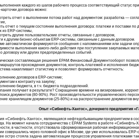
выполнения каждого из шагов рабочего процесса соответствующий статус при
-карточки договора можно:
отреть отчет о выполнении потока работ над документом: разработка — со
ие,
ть отчет о текущем состоянии выполнения договора: платежи и поставки по 
х из ERP-системы,
треть другие пользовательские отчеты, связанные с договором,
и к другим бизнес-объектам ERP-системы, связанным с данным договором.
еме автоматически формируются сообщения с напоминаниями или задачи оп
димости выполнения какого-либо действия при поступлении закупаемых мате
по договору или других предопределенных событий.
ическая составляющая решения ЕРАМ.Финансовый Документооборот позволя
 маршрутов прохождения документов, контроль платежей и исполнения бюджет
истема накапливает статистику и позволяет формировать отчетность:
олнению договоров в ERP-системе;
ументам к контракту на закупку;
олнению бюджета, в т.ч. бюджета подразделений.
мпания получает в результате? Сокращение времени на визирование, корректи
 поиск документов (80-90%). Рост производительности управленческого перс
ение хранилищем документов (25-80%) и на распространение документов внут
Опыт «Сибнефть-Хантос», дочернего предприятия «
ия «Сибнефть-Хантос», являющаяся нефтедобывающим предприятием в сост
ода. На момент начала сотрудничества с EPAM Systems в работе «Сибнефть-
ности, в частности, отсутствовала сформированная рабочая информационная
ии совершались через головной офис в Москве, где уже использовалась ERP-
ее остро стояла задача автоматизации процессов управления платежами та