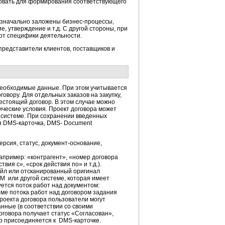
зовать для формирования соответствующего
изначально заложены бизнес-процессы,
, утверждение и т.д. С другой стороны, при
от специфики деятельности.
 представители клиентов, поставщиков и
 необходимые данные. При этом учитывается
овору. Для отдельных заказов на закупку,
естоящий договор. В этом случае можно
ические условия. Проект договора может
 в системе. При сохранении введенных
ая DMS-карточка, DMS- Document
рсия, статус, документ-основание,
апример: «контрагент», «номер договора
вия с», «срок действия по» и т.д.).
айл или отсканированный оригинал
RM или другой системе, которая имеет
ется поток работ над документом:
ме потока работ над договором задания
роекта договора пользователи могут
нные (в соответствии со своими
оговора получает статус «Согласован»,
р присоединяется к DMS-карточке.