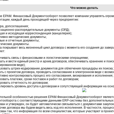
Что можно делать
е ЕРАМ. Финансовый Документооборот позволяет компании управлять огро
нтации, каждый день проходящей через предприятие:
ра, допсоглашения;
изационно-распорядительные документы (ОРД);
щая и исходящая корреспонденция (канцелярия);
тивно-методические документы;
вые и отчетные документы;
тические документы.
а покрывает весь жизненный цикл договора с момента его создания до завер
яет:
чивать связь с финансовыми и логистическими операциями;
ать и вести единый реестр и архив договоров, обеспечивать хранение и поиск
ированном виде);
зовать штрих-кодирование документов для облегчения процедуры их поиска;
ть с проектом договора, проводить согласование в электронном виде с воз
ивно контролировать процесс его согласования, визирования и исполнения;
овать платежи, сроки поставок и работ по договорам;
овать отчетность по договорам;
олировать уровень доступа к договорам и сопутствующей информации на осн
тельной особенностью решения ЕРАМ.Финансовый Документооборот являетс
нтооборота с соответствующими данными ERP-системы без дополнительных за
ван и утвержден, он будет автоматически связываться с документами закупок,
очке договора мы будем видеть весь ход его исполнения. В частности, проце
ован так, что информация по всем специалистам, которые участвуют в проект