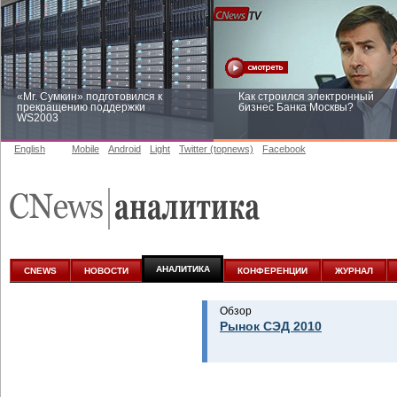
«Mr. Сумкин» подготовился к
Как строился электронный
прекращению поддержки
бизнес Банка Москвы?
WS2003
English
Mobile
Android
Light
Twitter (topnews)
Facebook
Заоблачная оптимизация: как
Рейтинг CNewsInfrastructure 20
Faberlic изменил подход к
приглашаем участвовать
аналитике
АНАЛИТИКА
CNEWS
НОВОСТИ
КОНФЕРЕНЦИИ
ЖУРНАЛ
Обзор
Рынок СЭД 2010