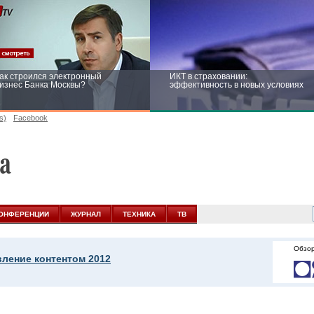
ак строился электронный
ИКТ в страховании:
изнес Банка Москвы?
эффективность в новых условиях
s)
Facebook
ейтинг CNewsInfrastructure 2015:
Информационная безопасность
риглашаем участвовать
бизнеса и госструктур: развитие в
новых условиях
ОНФЕРЕНЦИИ
ЖУРНАЛ
ТЕХНИКА
ТВ
Обзор
вление контентом 2012