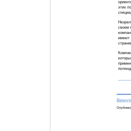
ориент
этих п
специа
Незрел
своем 
компан
имеют 
страни
Компан
которы
примен
потенц
Вернут
Опубликов