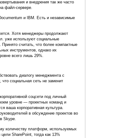
азвертывания и внедрения так же часто
на файл-сервере.
Documentum и IBM. Есть и независимые
ажется. Хотя менеджеры продолжают
чел. уже используют социальные
. Принято считать, что более компактные
ьных инструментов, однако их
уровне всего лишь 29%.
обствовать диалогу менеджмента с
, что социальная сеть не заменит
корпоративной соцсети под личный
воем уровне — проектных команд и
тся ваша корпоративная культура.
 руководителей в обсуждение проектов во
в Skype.
ому количеству платформ, используемых
цели SharePoint, тогда как 13%