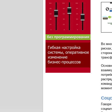
Во мно
рисках
сторон
трансф
Основн
взаимо
потреб
распре
команд
момент
Соцс
Говоря
социал