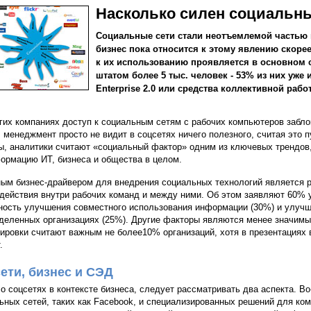
Насколько силен социальн
Социальные сети стали неотъемлемой частью 
бизнес пока относится к этому явлению скорее
к их использованию проявляется в основном 
штатом более 5 тыс. человек - 53% из них уже
Enterprise 2.0 или средства коллективной раб
гих компаниях доступ к социальным сетям с рабочих компьютеров забло
, менеджмент просто не видит в соцсетях ничего полезного, считая это п
ы, аналитики считают «социальный фактор» одним из ключевых трендов,
ормацию ИТ, бизнеса и общества в целом.
ым бизнес-драйвером для внедрения социальных технологий является р
действия внутри рабочих команд и между ними. Об этом заявляют 60% у
ность улучшения совместного использования информации (30%) и улучш
деленных организациях (25%). Другие факторы являются менее значимы
ировки считают важным не более10% организаций, хотя в презентациях 
.
ети, бизнес и СЭД
 о соцсетях в контексте бизнеса, следует рассматривать два аспекта. В
ьных сетей, таких как Facebook, и специализированных решений для ко