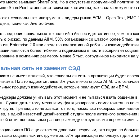
это место занимает SharePoint. Но в отсутствие продуманной политики р
ище SharePoint становится таким же хаотичным, как свалка документов 
гают «социальные» инструменты лидеры рынка ECM – Open Text, EMC 
ики, такие как Jive Software.
с внедрения социальных технологий в бизнес идет активнее, чем это к
ть о рисках, по данным AIIM, 53% организаций со штатом более 5 тыс. 
огии, Enterprise 2.0 или средства коллективной работы и взаимодействия
зации являются более гибкими и подвижными в части восприятия социал
зование в компаниях размером менее 5 тыс. сотрудников находится на 
альная сеть не заменит СЭД
никто не имеет иллюзий, что социальная сеть в организации будет спос
никами. На это надеются лишь 8% участников опроса AIIM. Это означает
ьных процедур взаимодействия, которые реализует СЭД или BPM.
неджеры должны учитывать этот момент и не пытаться взять общение в 
ль. Лучше дать этому механизму функционировать самостоятельно на с
х групп. Причем, это не зависит от того, насколько неформальной являе
ер, в одной известной дизайнерской студии после активного включения
нней сети, все реальные разговоры между сотрудниками переместились 
социального ПО еще остается довольно незрелым, это видно по больш
ставки социальных инструментов. 57% организаций используют для этой 