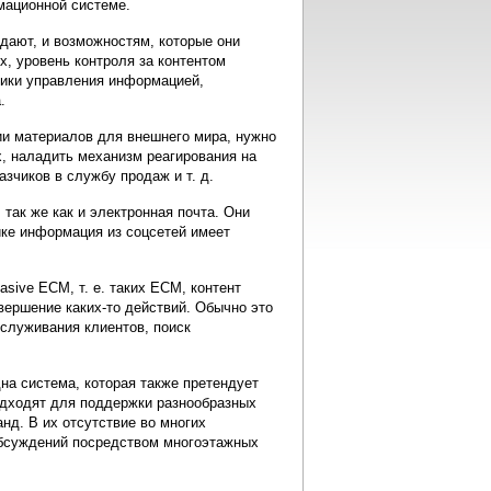
мационной системе.
здают, и возможностям, которые они
х, уровень контроля за контентом
тики управления информацией,
.
ии материалов для внешнего мира, нужно
, наладить механизм реагирования на
азчиков в службу продаж и т. д.
ак же как и электронная почта. Они
ике информация из соцсетей имеет
sive ECM, т. е. таких ECM, контент
ершение каких-то действий. Обычно это
служивания клиентов, поиск
на система, которая также претендует
одходят для поддержки разнообразных
нд. В их отсутствие во многих
обсуждений посредством многоэтажных