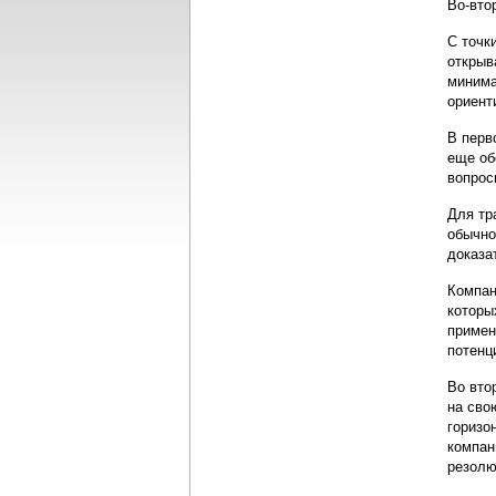
Во-вто
С точк
открыв
минима
ориент
В перв
еще об
вопрос
Для тр
обычно
доказа
Компан
которы
примен
потенц
Во вто
на сво
горизо
компан
резолю