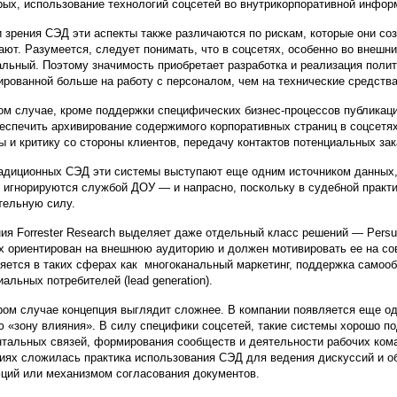
рых, использование технологий соцсетей во внутрикорпоративной инфор
и зрения СЭД эти аспекты также различаются по рискам, которые они со
ают. Разумеется, следует понимать, что в соцсетях, особенно во внешни
льный. Поэтому значимость приобретает разработка и реализация поли
ированной больше на работу с персоналом, чем на технические средства
ом случае, кроме поддержки специфических бизнес-процессов публикац
еспечить архивирование содержимого корпоративных страниц в соцсетях
ы и критику со стороны клиентов, передачу контактов потенциальных зак
адиционных СЭД эти системы выступают еще одним источником данных, т
 игнорируются службой ДОУ — и напрасно, поскольку в судебной практ
тельную силу.
ия Forrester Research выделяет даже отдельный класс решений — Persua
х ориентирован на внешнюю аудиторию и должен мотивировать ее на сов
яется в таких сферах как многоканальный маркетинг, поддержка самооб
иальных потребителей (lead generation).
ром случае концепция выглядит сложнее. В компании появляется еще од
ю «зону влияния». В силу специфики соцсетей, такие системы хорошо п
нтальных связей, формирования сообществ и деятельности рабочих кома
иях сложилась практика использования СЭД для ведения дискуссий и 
ций или механизмом согласования документов.