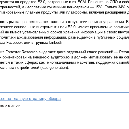
ируются на средства E2.0, встроенные в их ECM. Решения на СПО и со
отребностей, а бесплатные публичные веб-сервисы — 15%. Только 34% 
лизированные платные продукты или платформы, включая расширения дл
ость рынка прослеживается также и в отсутствии политик управления. 
бизнесе социальные инструменты или E2.0, имеют приемлемые политики
ий не имеют установленных сроков хранения информации в своих внутр
политики архивирования информации, размещаемой в публичных социаль
цах Facebook или в группах LinkedIn.
ия Forrester Research выделяет даже отдельный класс решений — Persua
х ориентирован на внешнюю аудиторию и должен мотивировать ее на сов
яется в таких сферах как многоканальный маркетинг, поддержка самооб
иальных потребителей (lead generation).
ься на главную страницу обзора
ано в 2012 г.