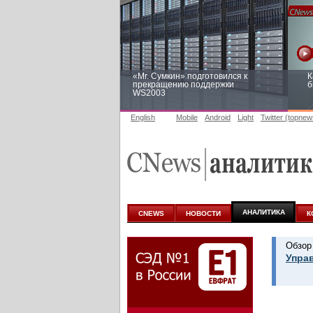
«Mr. Сумкин» подготовился к
К
прекращению поддержки
б
WS2003
English
Mobile
Android
Light
Twitter (topnew
Заоблачная оптимизация: как
Р
Faberlic изменил подход к
п
аналитике
АНАЛИТИКА
CNEWS
НОВОСТИ
К
Обзор
Упра