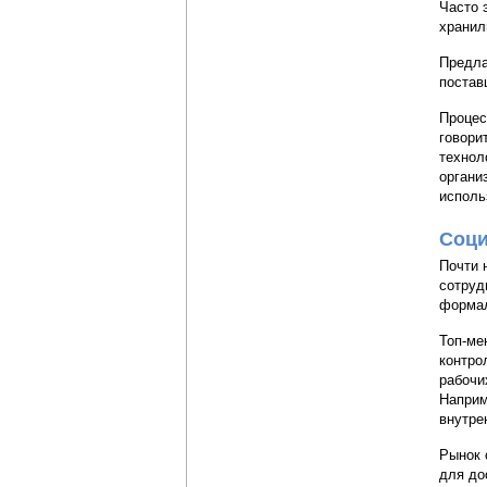
Часто 
хранил
Предла
поставщ
Процес
говори
технол
органи
исполь
Соци
Почти 
сотруд
формал
Топ-ме
контро
рабочи
Наприм
внутре
Рынок 
для до