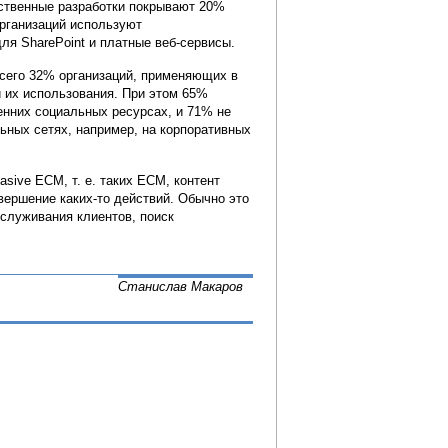
бственные разработки покрывают 20%
организаций используют
я SharePoint и платные веб-сервисы.
Всего 32% организаций, применяющих в
 их использования. При этом 65%
енних социальных ресурсах, и 71% не
ных сетях, например, на корпоративных
sive ECM, т. е. таких ECM, контент
ершение каких-то действий. Обычно это
служивания клиентов, поиск
Станислав Макаров