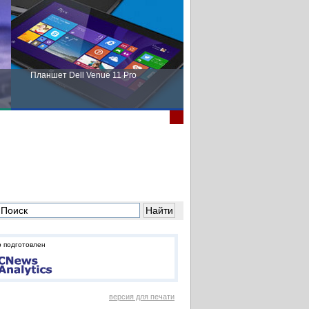
Планшет Dell Venue 11 Pro
Пора выбирать Fujitsu!
 подготовлен
версия для печати