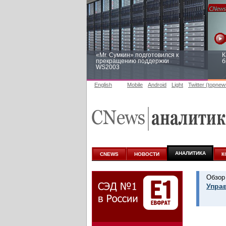
«Mr. Сумкин» подготовился к
К
прекращению поддержки
б
WS2003
English
Mobile
Android
Light
Twitter (topnew
Заоблачная оптимизация: как
Р
Faberlic изменил подход к
п
аналитике
АНАЛИТИКА
CNEWS
НОВОСТИ
К
Обзор
Упра