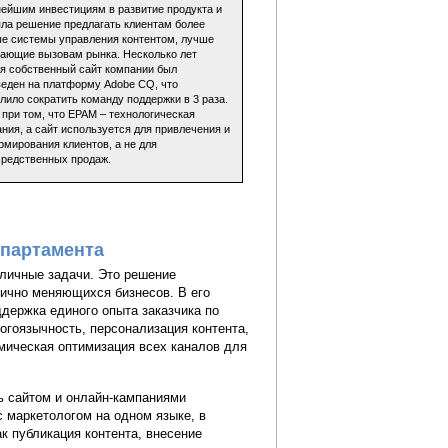
ейшим инвестициям в развитие продукта и
ла решение предлагать клиентам более
ые системы управления контентом, лучше
чающие вызовам рынка. Несколько лет
я собственный сайт компании был
еден на платформу Adobe CQ, что
лило сократить команду поддержки в 3 раза.
 при том, что EPAM – технологическая
ния, а сайт используется для привлечения и
мирования клиентов, а не для
средственных продаж.
епартамента
азличные задачи. Это решение
мично меняющихся бизнесов. В его
ддержка единого опыта заказчика по
огоязычность, персонализация контента,
амическая оптимизация всех каналов для
ь сайтом и онлайн-кампаниями
 маркетологом на одном языке, в
ак публикация контента, внесение