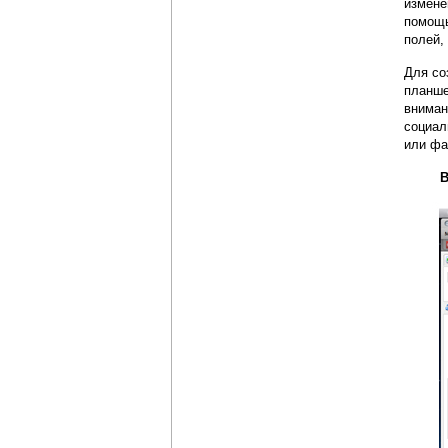
измене
помощь
полей,
Для со
планше
вниман
социал
или фа
В