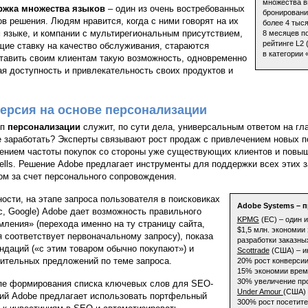
множества в
ржка множества языков
– один из очень востребованных
бронировани
ов решения. Людям нравится, когда с ними говорят на их
более 4 тыс
 языке, и компании с мультирегиональным присутствием,
8 месяцев п
рейтинге L2 
ие ставку на качество обслуживания, стараются
в категории
тавить своим клиентам такую возможность, одновременно
я доступность и привлекательность своих продуктов и
ерсия на основе персонализации
ип
персонализации
служит, по сути дела, универсальным ответом на гл
 заработать? Эксперты связывают рост продаж с привлечением новых по
ением частоты покупок со стороны уже существующих клиентов и повыше
sells. Решение Adobe предлагает инструменты для поддержки всех этих 
ом за счет персонального сопровождения.
ности, на этапе запроса пользователя в поисковиках
Adobe Systems – 
с, Google) Adobe дает возможность правильного
KPMG
(ЕС) – один 
мления» (перехода именно на ту страницу сайта,
$1,5 млн. экономии 
я соответствует первоначальному запросу), показа
разработки заказны
ндаций («с этим товаром обычно покупают») и
Scottrade
(США) – и
ительных предложений по теме запроса.
20% рост конверсии
15% экономии врем
30% увеличение пр
пе формирования списка ключевых слов для SEO-
Under Amour
(США) 
ий Adobe предлагает использовать портфельный
300% рост посетите