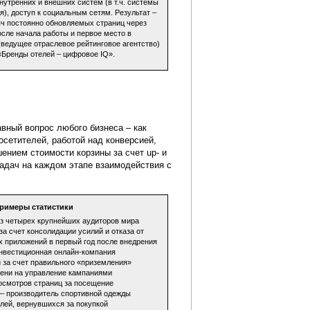
нутренних и внешних систем (в т.ч. системы
я), доступ к социальным сетям. Результат –
яч постоянно обновляемых страниц через
осле начала работы и первое место в
(ведущее отраслевое рейтинговое агентство)
 «Бренды отелей – цифровое IQ».
авный вопрос любого бизнеса – как
сетителей, работой над конверсией,
нием стоимости корзины за счет up- и
задач на каждом этапе взаимодействия с
примеры статистики
из четырех крупнейших аудиторов мира
за счет консолидации усилий и отказа от
х приложений в первый год после внедрения
нвестиционная онлайн-компания
 за счет правильного «приземления»
ени на управление кампаниями
осмотров страниц за посещение
– производитель спортивной одежды
лей, вернувшихся за покупкой