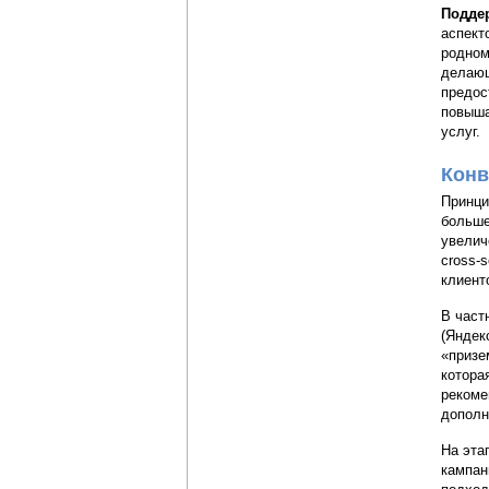
Подде
аспект
родном
делающ
предос
повыша
услуг.
Конв
Принц
больше
увелич
cross-
клиент
В част
(Яндек
«призе
котора
рекоме
дополн
На эта
кампан