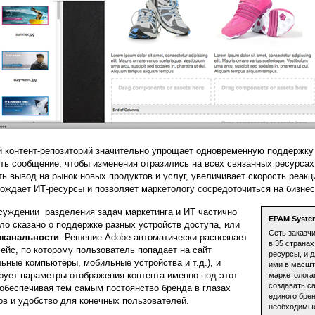
 контент-репозиторий значительно упрощает одновременную поддержку 
ть сообщение, чтобы изменения отразились на всех связанных ресурсах
ть вывод на рынок новых продуктов и услуг, увеличивает скорость реакц
ождает ИТ-ресурсы и позволяет маркетологу сосредоточиться на бизне
суждении разделения задач маркетинга и ИТ частично
EPAM Syste
ло сказано о поддержке разных устройств доступа, или
Сеть заказч
иканальности
. Решение Adobe автоматически распознает
в 35 странах
ейс, по которому пользователь попадает на сайт
ресурсы, и 
льные компьютеры, мобильные устройства и т.д.), и
ими в масшт
рует параметры отображения контента именно под этот
маркетолога
создавать с
 обеспечивая тем самым постоянство бренда в глазах
единого бре
ов и удобство для конечных пользователей.
необходимые