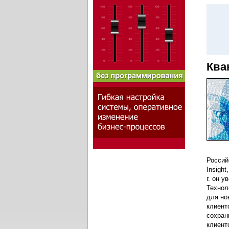
Ква
Россий
Insight
г. он 
Технол
для но
клиент
сохран
клиент