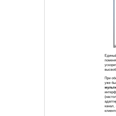
Единый
поменя
ускори
высвоб
При об
уже бы
мульт
интерф
(насто
адапти
канал,
клиент