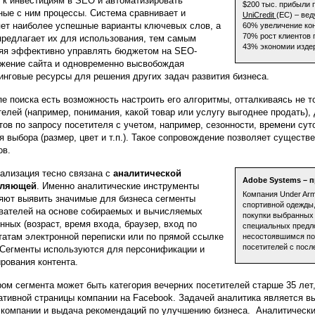
 к инвестициям в SEO и автоматизировать
$200 тыс. прибыли 
ные с ним процессы. Система сравнивает и
UniCredit
(ЕС) – ве
ет наиболее успешные варианты ключевых слов, а
60% увеличение ко
70% рост клиентов 
предлагает их для использования, тем самым
43% экономии издер
яя эффективно управлять бюджетом на SEO-
жение сайта и одновременно высвобождая
инговые ресурсы для решения других задач развития бизнеса.
пе поиска есть возможность настроить его алгоритмы, отталкиваясь не тол
телей (например, понимания, какой товар или услугу выгоднее продать),
тов по запросу посетителя с учетом, например, сезонности, времени сут
я выбора (размер, цвет и т.п.). Такое сопровождение позволяет существ
ов.
ализация тесно связана с
аналитической
Adobe Systems – 
вляющей
. Именно аналитические инструменты
Компания Under Arm
яют выявить значимые для бизнеса сегменты
спортивной одежды,
вателей на основе собираемых и вычисляемых
покупки выбранных 
нных (возраст, время входа, браузер, вход по
специальных предл
татам электронной переписки или по прямой ссылке
несостоявшимся по
посетителей с пос
). Сегменты используются для персонификации и
ирования контента.
ом сегмента может быть категория вечерних посетителей старше 35 лет
ативной страницы компании на Facebook. Задачей аналитика является 
 компании и выдача рекомендаций по улучшению бизнеса. Аналитически