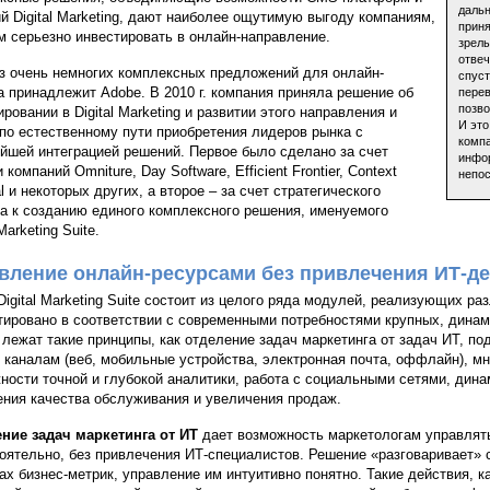
дальн
й Digital Marketing, дают наиболее ощутимую выгоду компаниям,
приня
м серьезно инвестировать в онлайн-направление.
зрел
отве
з очень немногих комплексных предложений для онлайн-
спуст
а принадлежит Adobe. В 2010 г. компания приняла решение об
перев
позво
ровании в Digital Marketing и развитии этого направления и
И это
по естественному пути приобретения лидеров рынка с
компа
йшей интеграцией решений. Первое было сделано за счет
инфор
 компаний Omniture, Day Software, Efficient Frontier, Context
непо
l и некоторых других, а второе – за счет стратегического
а к созданию единого комплексного решения, именуемого
 Marketing Suite.
вление онлайн-ресурсами без привлечения ИТ-д
Digital Marketing Suite состоит из целого ряда модулей, реализующих р
тировано в соответствии с современными потребностями крупных, дина
 лежат такие принципы, как отделение задач маркетинга от задач ИТ, по
 каналам (веб, мобильные устройства, электронная почта, оффлайн), мн
ности точной и глубокой аналитики, работа с социальными сетями, дин
ния качества обслуживания и увеличения продаж.
ние задач маркетинга от ИТ
дает возможность маркетологам управлят
оятельно, без привлечения ИТ-специалистов. Решение «разговаривает» с
ах бизнес-метрик, управление им интуитивно понятно. Такие действия, к