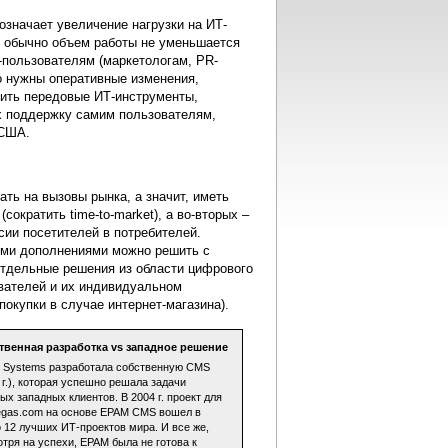
означает увеличение нагрузки на ИТ-
м обычно объем работы не уменьшается
-пользователям (маркетологам, PR-
о нужны оперативные изменения,
ить передовые ИТ-инструменты,
х поддержку самим пользователям,
и США.
ать на вызовы рынка, а значит, иметь
ократить time-to-market), а во-вторых –
сии посетителей в потребителей.
рыми дополнениями можно решить с
тдельные решения из области цифрового
зователей и их индивидуальном
окупки в случае интернет-магазина).
твенная разработка vs западное решение
 Systems разработала собственную CMS
 г.), которая успешно решала задачи
ых западных клиентов. В 2004 г. проект для
egas.com на основе EPAM CMS вошел в
 12 лучших ИТ-проектов мира. И все же,
тря на успехи, EPAM была не готова к