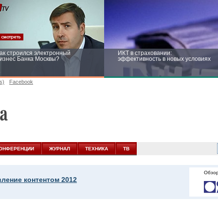
ак строился электронный
ИКТ в страховании:
изнес Банка Москвы?
эффективность в новых условиях
s)
Facebook
ейтинг CNewsInfrastructure 2015:
Информационная безопасность
риглашаем участвовать
бизнеса и госструктур: развитие в
новых условиях
ОНФЕРЕНЦИИ
ЖУРНАЛ
ТЕХНИКА
ТВ
Обзор
вление контентом 2012