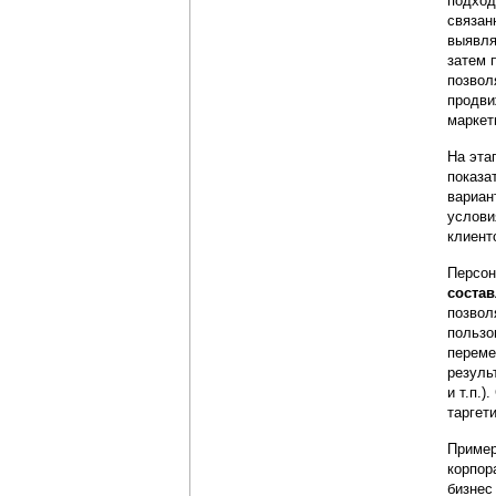
подход
связан
выявля
затем 
позвол
продви
маркет
На эта
показа
вариан
услови
клиент
Персон
соста
позвол
пользо
переме
резуль
и т.п.
таргет
Пример
корпор
бизнес