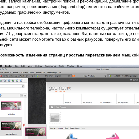
ний, запуск кампаний, настройки поиска и рекомендаций, добавление фо
ю, например, перетаскивания (drag-and-drop) элементов на рабочем стол
 удобных графических инструментов.
здания и настройки отображения цифрового контента для различных тип
та, мобильного телефона, настольного компьютера) существует отдель
ия ИТ-департамента даже такие, казалось бы, сложные каталоги, где по
ьной сети может посмотреть товар с разных ракурсов, повернуть его кл
ктурах.
озможность изменения страниц простым перетаскиванием мышкой