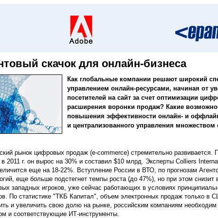
нтовый скачок для онлайн-бизнеса
Как глобальные компании решают широкий спе
управлением онлайн-ресурсами, начиная от у
посетителей на сайт за счет оптимизации циф
расширения воронки продаж? Какие возможно
повышения эффективности онлайн- и оффлайн
и централизованного управления множеством 
ский рынок цифровых продаж (e-commerce) стремительно развивается. П
, в 2011 г. он вырос на 30% и составил $10 млрд. Эксперты Colliers Intern
увеличится еще на 18-22%. Вступление России в ВТО, по прогнозам Аге
огий, еще больше подстегнет темпы роста (до 47%), но при этом снизит
вых западных игроков, уже сейчас работающих в условиях принципиально
ов. По статистике "ТКБ Капитал", объем электронных продаж только в С
ить и увеличить свою долю на рынке, российским компаниям необходим
ом и соответствующие ИТ-инструменты.