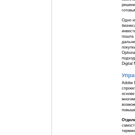
решени
готовы
Одно и
бизнес
инвести
пошла 
дальне
покупки
Optiona
подход
Digital
Упра
Adobe 
спроек
основе
многим
возмож
повыше
Отделе
самост
термин