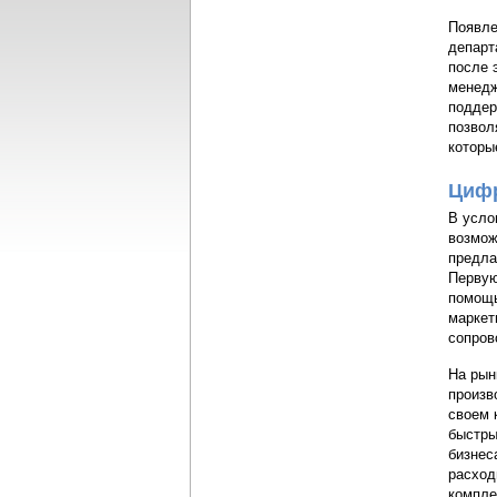
Появле
департ
после 
менедж
поддер
позвол
которы
Цифр
В усло
возмож
предла
Первую
помощь
маркет
сопров
На рын
произв
своем 
быстры
бизнес
расход
компле