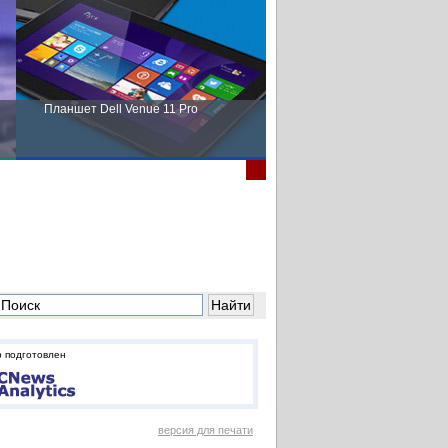
Планшет Dell Venue 11 Pro
Пора выбирать Fujitsu!
 подготовлен
версия для печати