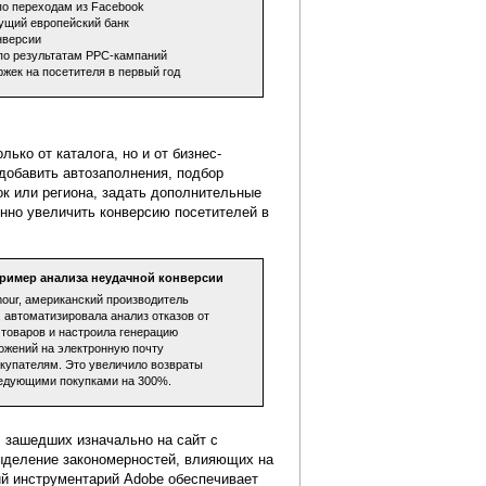
по переходам из Facebook
дущий европейский банк
нверсии
по результатам PPC-кампаний
жек на посетителя в первый год
ько от каталога, но и от бизнес-
 добавить автозаполнения, подбор
ок или региона, задать дополнительные
енно увеличить конверсию посетителей в
пример анализа неудачной конверсии
our, американский производитель
 автоматизировала анализ отказов от
товаров и настроила генерацию
ожений на электронную почту
купателям. Это увеличило возвраты
ледующими покупками на 300%.
, зашедших изначально на сайт с
выделение закономерностей, влияющих на
й инструментарий Adobe обеспечивает