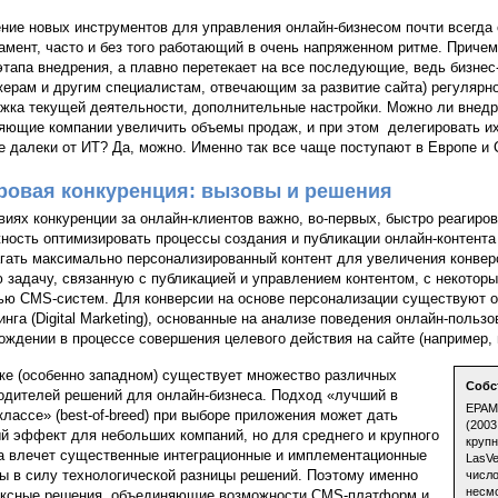
ние новых инструментов для управления онлайн-бизнесом почти всегда 
амент, часто и без того работающий в очень напряженном ритме. Приче
этапа внедрения, а плавно перетекает на все последующие, ведь бизнес
ерам и другим специалистам, отвечающим за развитие сайта) регулярн
жка текущей деятельности, дополнительные настройки. Можно ли внедр
яющие компании увеличить объемы продаж, и при этом делегировать и
е далеки от ИТ? Да, можно. Именно так все чаще поступают в Европе 
овая конкуренция: вызовы и решения
виях конкуренции за онлайн-клиентов важно, во-первых, быстро реагиров
ность оптимизировать процессы создания и публикации онлайн-контента (с
гать максимально персонализированный контент для увеличения конвер
 задачу, связанную с публикацией и управлением контентом, с некото
ю CMS-систем. Для конверсии на основе персонализации существуют о
инга (Digital Marketing), основанные на анализе поведения онлайн-поль
ождении в процессе совершения целевого действия на сайте (например, п
ке (особенно западном) существует множество различных
Собс
одителей решений для онлайн-бизнеса. Подход «лучший в
EPAM
классе» (best-of-breed) при выборе приложения может дать
(2003
й эффект для небольших компаний, но для среднего и крупного
крупн
а влечет существенные интеграционные и имплементационные
LasV
ы в силу технологической разницы решений. Поэтому именно
число
несмо
ксные решения, объединяющие возможности CMS-платформ и