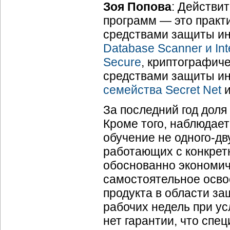
Зоя Попова
: Действи
программ — это практ
средствами защиты и
Database Scanner и Int
Secure
, криптографич
средствами защиты ин
семейства Secret Net
и
За последний год доля
Кроме того, наблюдает
обучение не одного-дв
работающих с конкре
обоснованно экономич
самостоятельное осво
продукта в области за
рабочих недель при ус
нет гарантии, что спе