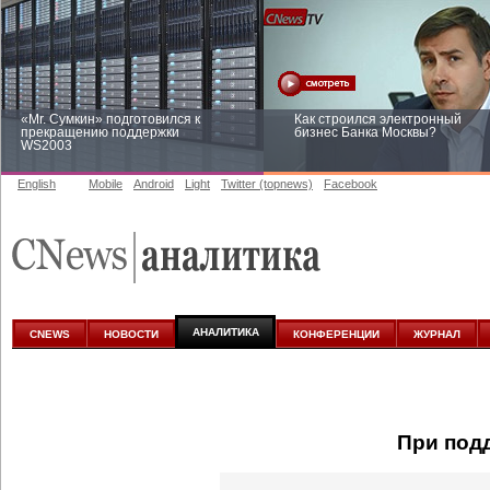
«Mr. Сумкин» подготовился к
Как строился электронный
прекращению поддержки
бизнес Банка Москвы?
WS2003
English
Mobile
Android
Light
Twitter (topnews)
Facebook
Заоблачная оптимизация: как
Рейтинг CNewsInfrastructure 20
Faberlic изменил подход к
приглашаем участвовать
аналитике
АНАЛИТИКА
CNEWS
НОВОСТИ
КОНФЕРЕНЦИИ
ЖУРНАЛ
При под