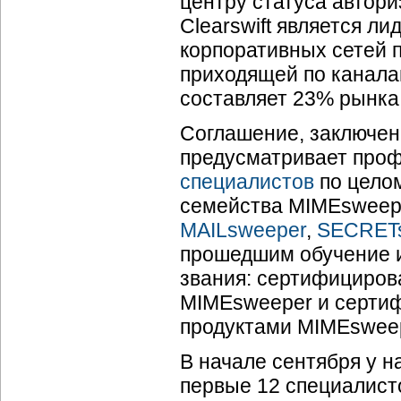
центру статуса автори
Clearswift является л
корпоративных сетей 
приходящей по каналам
составляет 23% рынка 
Соглашение, заключен
предусматривает проф
специалистов
по целом
семейства MIMEsweep
MAILsweeper
,
SECRET
прошедшим обучение 
звания: сертифициров
MIMEsweeper и сертиф
продуктами MIMEsweep
В начале сентября у 
первые 12 специалисто