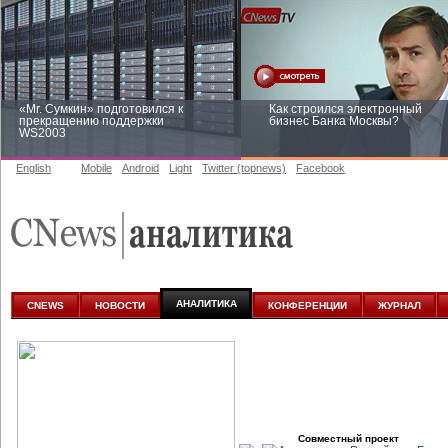
«Mr. Сумкин» подготовился к
Как строился электронный
прекращению поддержки
бизнес Банка Москвы?
WS2003
English
Mobile
Android
Light
Twitter (topnews)
Facebook
Заоблачная оптимизация: как
Рейтинг CNewsInfrastructure 20
Faberlic изменил подход к
приглашаем участвовать
аналитике
АНАЛИТИКА
CNEWS
НОВОСТИ
КОНФЕРЕНЦИИ
ЖУРНАЛ
Совместный проект