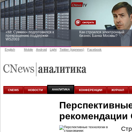
«Mr. Сумкин» подготовился к
Как строился электронный
прекращению поддержки
бизнес Банка Москвы?
WS2003
English
Mobile
Android
Light
Twitter (topnews)
Facebook
Заоблачная оптимизация: как
Рейтинг CNewsInfrastructure 20
Faberlic изменил подход к
приглашаем участвовать
аналитике
АНАЛИТИКА
CNEWS
НОВОСТИ
КОНФЕРЕНЦИИ
ЖУРНАЛ
Перспективные
рекомендации 
Стр