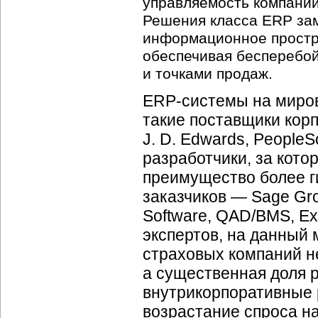
управляемость компании
Решения класса ERP зам
информационное простра
обеспечивая бесперебо
и точками продаж.
ERP-системы на миров
такие поставщики корп
J. D. Edwards, PeopleS
разработчики, за кото
преимущество более г
заказчиков — Sage Gro
Software, QAD/BMS, Ex
экспертов, на данный 
страховых компаний н
а существенная доля 
внутрикорпоративные р
возрастание спроса на