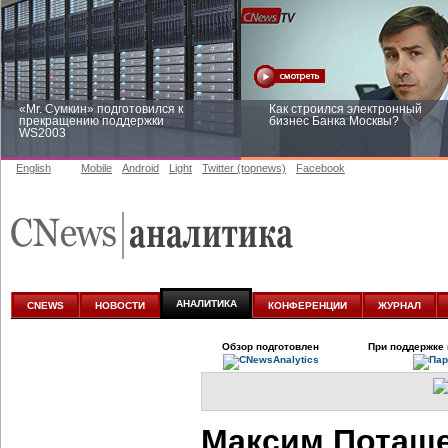
«Mr. Сумкин» подготовился к
Как строился электронный
прекращению поддержки
бизнес Банка Москвы?
WS2003
English
Mobile
Android
Light
Twitter (topnews)
Facebook
Заоблачная оптимизация: как
Рейтинг CNewsInfrastructure 20
Faberlic изменил подход к
приглашаем участвовать
аналитике
АНАЛИТИКА
CNEWS
НОВОСТИ
КОНФЕРЕНЦИИ
ЖУРНАЛ
Обзор подготовлен
При поддержке 
Максим Поташ