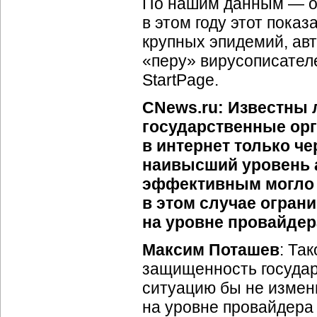
По нашим данным — ок
в этом году этот показ
крупных эпидемий, ав
«перу» вирусописателе
StartPage.
CNews.ru: Известны 
государственные ор
в интернет только ч
наивысший уровень 
эффективным могло 
в этом случае огран
на уровне провайдер
Максим Поташев
: Та
защищенность государ
ситуацию бы не измен
на уровне провайдера