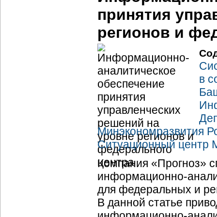
принятия упра
регионов и фе
Со
Си
в
с
Ба
Ин
Деп
Минэкономразвития Р
Ситуационный центр 
Компания «Прогноз» с
информационно-анали
для федеральных и ре
В данной статье приво
информационно-анали