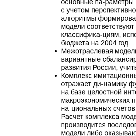
основные
па-раметры
с учетом перспективн
алгоритмы формирова
модели соответствуют
классифика-циям
, ис
бюджета на 2004 год.
Межотраслевая модель
вариантные сбаланси
развития России, учи
Комплекс имитационны
отражает
ди-намику
фу
на базе целостной ин
макроэкономических п
на-циональных
счетов
Расчет комплекса моде
производится последов
модели либо оказываю