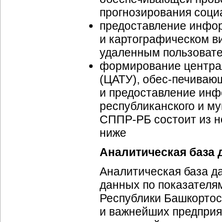
прогнозирования
соци
предоставление инфор
и картографическом в
удаленным пользоват
формирование центра
(ЦАТУ),
обес-печиваю
и предоставление
инф
республиканского и м
СППР-РБ
состоит из н
ниже
Аналитическая база
Аналитическая база д
данных по показател
Республики Башкортос
и важнейших предприя