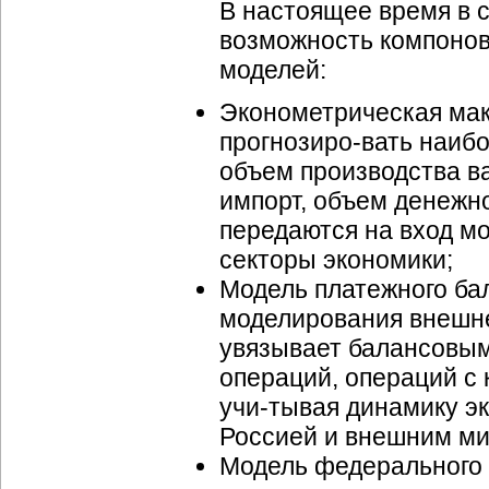
В настоящее время в 
возможность компонов
моделей:
Эконометрическая мак
прогнозиро-вать
наибо
объем производства
в
импорт, объем денежн
передаются на вход м
секторы экономики;
Модель платежного ба
моделирования
внешн
увязывает балансовы
операций, операций с
учи-тывая
динамику эк
Россией и внешним мир
Модель федерального 