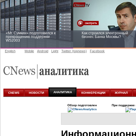
«Mr. Сумкин» подготовился к
Как строился электронный
прекращению поддержки
бизнес Банка Москвы?
WS2003
English
Mobile
Android
Light
Twitter (topnews)
Facebook
Заоблачная оптимизация: как
Рейтинг CNewsInfrastructure 20
Faberlic изменил подход к
приглашаем участвовать
аналитике
АНАЛИТИКА
CNEWS
НОВОСТИ
КОНФЕРЕНЦИИ
ЖУРНАЛ
Обзор подготовлен
При поддержке 
Информационн