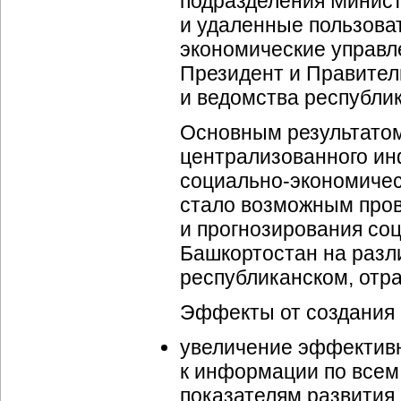
подразделения Минист
и удаленные пользоват
экономические управл
Президент и Правител
и ведомства республи
Основным результато
централизованного и
социально-экономиче
стало возможным пров
и прогнозирования
соц
Башкортостан на разл
республиканском, отр
Эффекты от создания 
увеличение эффективн
к информации по все
показателям развития 