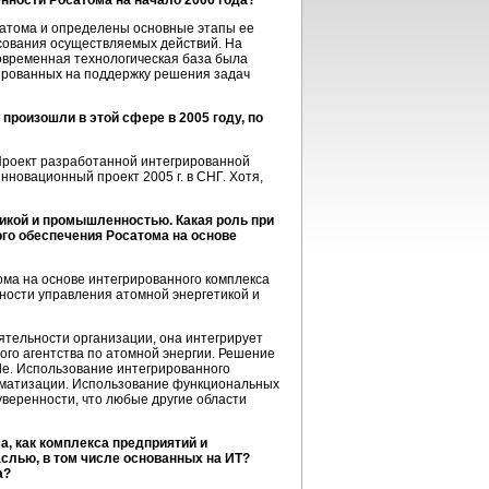
нности Росатома на начало 2006 года?
атома и определены основные этапы ее
сования осуществляемых действий. На
овременная технологическая база была
ированных на поддержку решения задач
роизошли в этой сфере в 2005 году, по
 Проект разработанной интегрированной
новационный проект 2005 г. в СНГ. Хотя,
икой и промышленностью. Какая роль при
го обеспечения Росатома на основе
ма на основе интегрированного комплекса
ности управления атомной энергетикой и
ятельности организации, она интегрирует
го агентства по атомной энергии. Решение
le. Использование интегрированного
оматизации. Использование функциональных
уверенности, что любые другие области
, как комплекса предприятий и
слью, в том числе основанных на ИТ?
а?