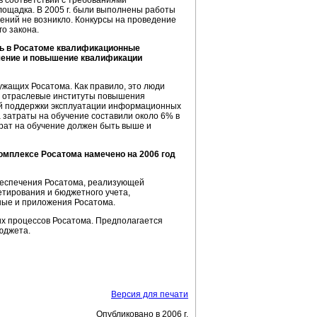
в соответствии с требованиями
лощадка. В 2005 г. были выполнены работы
ений не возникло. Конкурсы на проведение
го закона.
ть в Росатоме квалификационные
учение и повышение квалификации
жащих Росатома. Как правило, это люди
з отраслевые институты повышения
кой поддержки эксплуатации информационных
 затраты на обучение составили около 6% в
трат на обучение должен быть выше и
мплексе Росатома намечено на 2006 год
еспечения Росатома, реализующей
етирования и бюджетного учета,
ые и приложения Росатома.
х процессов Росатома. Предполагается
юджета.
Версия для печати
Опубликовано в 2006 г.