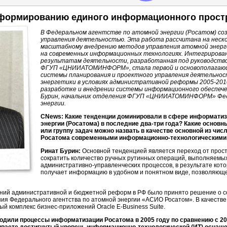
 формированию единого информационного простр
В Федеральном агентстве по атомной энергии (Росатом) с
управления деятельностью. Эта работа рассчитана на неско
масштабному внедрению методов управления атомной энерг
на современных информационных технологиях. Интегрирован
результатам деятельности, разработанная под руководств
ФГУП «ЦНИИАТОМИНФОРМ», стала первой и основополагающ
системы планирования и проектного управления деятельно
энергетики в условиях административной реформы
2005-201
разработке и внедрении системы информационного обеспече
Бурин, начальник отделения ФГУП «ЦНИИАТОМИНФОРМ» Фед
энергии.
CNews: Какие тенденции доминировали в сфере информатиз
энергии (Росатома) в последние два-три года? Какие основ
или группу задач можно назвать в качестве основной из чи
Росатома современными
информационно-технологическими
Ринат Бурин:
Основной тенденцией является переход от прос
сократить количество ручных рутинных операций, выполняемы
административно-управленческих
процессов, в результате кот
получает информацию в удобном и понятном виде, позволяющ
ваний административной и бюджетной реформ в РФ было принято решение о 
я Федерального агентства по атомной энергии «АСИО Росатом». В качест
ный комплекс
бизнес-приложений
Oracle E-Business Suite
.
дили процессы информатизации Росатома в 2005 году по сравнению с 2