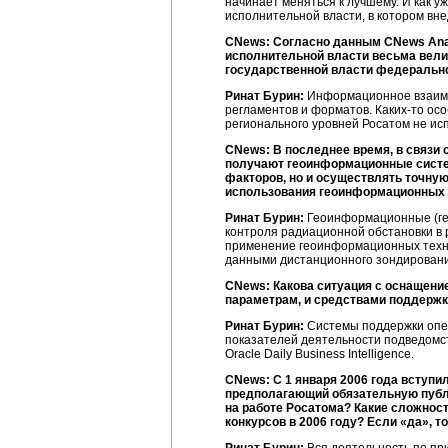
начинает меняться к лучшему. И как у
исполнительной власти, в котором вн
CNews: Согласно данным CNews Ana
исполнительной власти весьма вели
государственной власти федерально
Ринат Бурин:
Информационное взаимод
регламентов и форматов. Каких-то ос
регионального уровней Росатом не ис
CNews: В последнее время, в связи
получают геоинформационные систем
факторов, но и осуществлять точную
использования геоинформационных (
Ринат Бурин:
Геоинформационные (гео
контроля радиационной обстановки в 
применение геоинформационных техно
данными дистанционного зондировани
CNews: Какова ситуация с оснащени
параметрам, и средствами поддержк
Ринат Бурин:
Системы поддержки опер
показателей деятельности подведомст
Oracle Daily Business Intelligence.
CNews: С 1 января 2006 года вступи
предполагающий обязательную публ
на работе Росатома? Какие сложност
конкурсов в 2006 году? Если «да», то