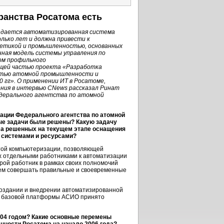
анства Росатома есть
оздается автоматизированная система
лько лет и должна привести к
етикой и промышленностью, основанных
ная модель системы управления по
ом профильного
ей частью проекта «Разработка
стью атомной промышленности и
0 гг
». О применении ИТ в Росатоме,
ния в интервью CNews рассказал Ринат
ерального агентства по атомной
ации Федерального агентства по атомной
ные задачи были решены? Какую задачу
сла решенных на текущем этапе оснащения
системами и ресурсами?
той компьютеризации, позволяющей
х отдельными работниками к автоматизации
орой работник в рамках своих полномочий
ем совершать правильные и своевременные
создании и внедрении автоматизированной
ве базовой платформы АСИО принято
004 годом? Какие основные перемены