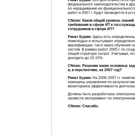
Ринат Бурин:
Вся деятельность по при
федерального законодательства и др
по наращиванию ее функциональности.
работ в 2007 г. будут проводится в у
CNews: Каков общий уровень знаний
требования в сфере ИТ к госслужащ
сотрудников в сфере ИТ?
Ринат Бурин:
Здесь есть определенны
немолодые и испытывают определенн
квалификации, так и через обучение 
систем. В рамках работ 2005 г. по с
общей структуре затрат. Учитывая, чт
доходить до
10-15%.
CNews: Решение каких основных зад
и, в перспективе, на 2007 год?
Ринат Бурин:
На
2006-2007 г.г.
намечен
принципы управления по результатам,
мониторинга эффективности деятельн
Должны быть разработаны электронны
провести эксперимент по электронно
CNews: Спасибо.