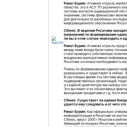
Ринат Бурин:
Атомная отрасль являет
областях: это и АСУ ТП различного к
системы контроля радиационной обст
знаниями, системы
финансово-эконом
для деятельности различных исследов
информационного обеспечения Росато
CNews: В ведении Росатома находит
(намерения) по формированию едино
ли вы в этом случае переходить к 
Ринат Бурин:
Атомная отрасль предст
между ними всегда были очень тесным
стали проводить собственную полити
внедрению корпоративных информацио
Росатома осознана необходимость ко
Планы по формированию единого инфор
разрушались и существуют и сейчас. 
В настоящее время эта система моде
подведомственных организаций. Надо
а к единой архитектуре как набору со
Это вытекает и из объективных факто
выходными продуктами и т.д. Хотя кон
CNews: Существует ли единая Конце
удается ему следовать и от чего это
Ринат Бурин:
Как официально утвержде
информатизации в Росатоме не инстит
CNews, август 2005 г Росатом в рейт
Имеющий потенциал Росатома, конечно