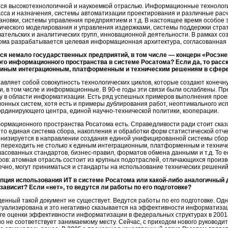
ся высокотехнологичной и наукоемкой отраслью. Информационные технологи
ласса и назначения, системы автоматизации проектирования и различные ра
ановки, системы управления предприятием и т.д. В настоящее время особое
ического
моделирования и управления издержками, системы поддержки страт
ательских и аналитических групп, инновационной деятельности. В рамках с
ма разрабатывается целевая информационная архитектура, согласованная
ся немало государственных предприятий, в том числе — концерн «Росэнер
го информационного пространства в системе Росатома? Если да, то расс
единым интеграционным, платформенным и техническим решениям в сфер
авляет собой совокупность технологических циклов, которые создают конечн
и, в том числе и информационные. В 90-е годы эти связи были ослаблены. Пр
ку в области информатизации. Есть ряд успешных примеров выполнения про
нных систем, хотя есть и примеры дублирования работ, неоптимального ис
ординирующего центра, единой
научно-технической
политики, кооперации.
мационного пространства Росатома есть. Справедливости ради стоит сказа
Это единая система сбора, накопления и обработки форм статистической отч
рнизируется в направлении создания единой унифицированной системы сбо
 переходить не столько к единым интеграционным, платформенным и технич
гласованных стандартов, бизнес-правил, форматов обмена данными и т.д. То е
ров: атомная отрасль состоит из крупных подотраслей, отличающихся произ
ечно, могут приниматься и стандарты на использование технических решений
пция использования ИТ в системе Росатома или
какой-либо
аналогичный д
 зависит? Если «нет», то ведутся ли работы по его подготовке?
нный такой документ не существует. Ведутся работы по его подготовке. Одн
уализирована и это негативно сказывается на эффективности информатизац
инге оценки эффективности информатизации в федеральных структурах в
2001-
 не соответствует занимаемому месту. Сейчас, с приходом нового руководит