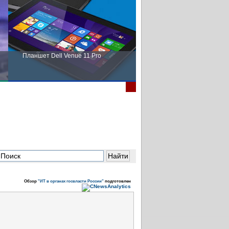
Планшет Dell Venue 11 Pro
Пора выбирать Fujitsu!
Обзор
"ИТ в органах госвласти России"
подготовлен