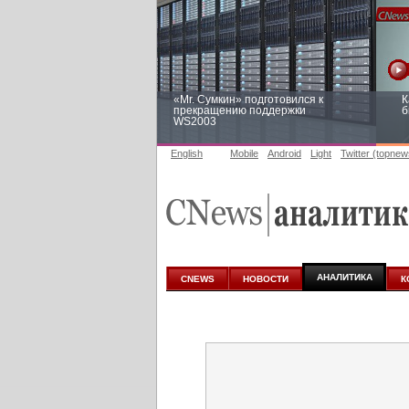
«Mr. Сумкин» подготовился к
К
прекращению поддержки
б
WS2003
English
Mobile
Android
Light
Twitter (topnew
Заоблачная оптимизация: как
Р
Faberlic изменил подход к
п
аналитике
АНАЛИТИКА
CNEWS
НОВОСТИ
К