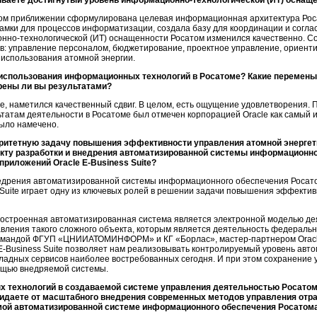
ниваете достигнутый уровень
информационно-технологической
(ИТ) оснаще
вом приближении сформулирована целевая информационная архитектура Рос
амки для процессов информатизации, создала базу для координации и согла
нно-технологической
(ИТ) оснащенности Росатом изменился качественно. С
в: управление персоналом, бюджетирование, проектное управление, ориент
 использования атомной энергии.
 использования информационных технологий в Росатоме? Какие перемены п
рены ли вы результатами?
е, наметился качественный сдвиг. В целом, есть ощущение удовлетворения.
татам деятельности в Росатоме был отмечен корпорацией Oracle как самый ин
было намечено.
ритетную задачу повышения эффективности управления атомной энергет
екту разработки и внедрения автоматизированной системы информационно
-приложений
Oracle E-Business Suite?
едрения автоматизированной системы информационного обеспечения Росато
Suite
играет одну из ключевых ролей в решении задачи повышения эффектив
построенная автоматизированная система является электронной моделью де
ления такого сложного объекта, которым является деятельность федерально
 командой ФГУП «ЦНИИАТОМИНФОРМ» и КГ «Борлас»,
мастер-партнером
Orac
E-Business Suite
позволяет нам реализовывать контролируемый уровень авт
ладных сервисов наиболее востребованных сегодня. И при этом сохранение 
ощью внедряемой системы.
 технологий в создаваемой системе управления деятельностью Росатома
идаете от масштабного внедрения современных методов управления отра
мой автоматизированной системе информационного обеспечения Росатом