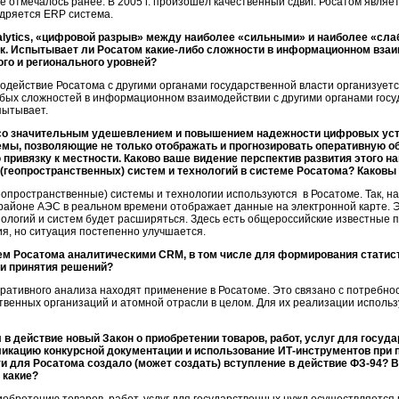
же отмечалось ранее. В 2005 г. произошел качественный сдвиг. Росатом явл
едряется ERP система.
lytics, «цифровой разрыв» между наиболее «сильными» и наиболее «с
к. Испытывает ли Росатом какие-либо сложности в информационном взаи
го и регионального уровней?
ействие Росатома с другими органами государственной власти организуетс
обых сложностей в информационном взаимодействии с другими органами гос
пытывает.
 со значительным удешевлением и повышением надежности цифровых уст
ы, позволяющие не только отображать и прогнозировать оперативную о
 привязку к местности. Каково ваше видение перспектив развития этого 
геопространственных) систем и технологий в системе Росатома? Каковы
пространственные) системы и технологии используются в Росатоме. Так, н
районе АЭС в реальном времени отображает данные на электронной карте. 
логий и систем будет расширяться. Здесь есть общероссийские известные 
я, но ситуация постепенно улучшается.
ем Росатома аналитическими CRM, в том числе для формирования статист
и принятия решений?
ативного анализа находят применение в Росатоме. Это связано с потребн
венных организаций и атомной отрасли в целом. Для их реализации использую
л в действие новый Закон о приобретении товаров, работ, услуг для госу
икацию конкурсной документации и использование
ИТ-инструментов
при п
и для Росатома создало (может создать) вступление в действие
ФЗ-94?
В
 какие?