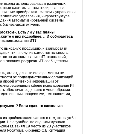
и всегда использовались в различных
счетные системы, автоматизированные
 значение приобретают системы управления
егического управления, инфраструктура
оздания автоматизированной системы
 с
бизнес-архитектурой.
гоатом». Есть ли у вас планы
кажите о них подробнее. …И собираетесь
е использования ИТ?
ую выходную продукцию, и взаимосвязи
едприятия, получив самостоятельность,
ектов по использованию
ИТ-технологий,
пользования ресурсов.
ИТ-сообществом
ть, что отдельные его фрагменты не
етности от подведомственных организаций.
ра любой отчетной информации от
еским решениям в сфере использования ИТ,
сть обеспечить единство в многообразии.
водственными процессами, технологиями,
.
окумент? Если «да», то насколько
а из проблем заключается в том, что служба
ии. Не случайно, по оценкам журнала
2004 г.г.
занял 19 место из 20 участников.
еля Росатома Кириенко С.В. ситуация