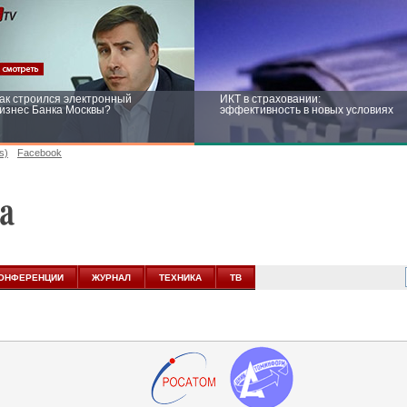
ак строился электронный
ИКТ в страховании:
изнес Банка Москвы?
эффективность в новых условиях
s)
Facebook
ейтинг CNewsInfrastructure 2015:
Информационная безопасность
риглашаем участвовать
бизнеса и госструктур: развитие в
новых условиях
ОНФЕРЕНЦИИ
ЖУРНАЛ
ТЕХНИКА
ТВ