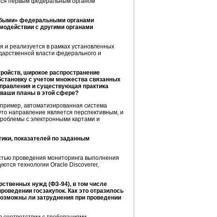
яется первым федеральным органом
лабыми» федеральными органами
модействии с другими органами
я и реализуется в рамках установленных
ударственной власти федерального и
ройств, широкое распространение
бстановку с учетом множества связанных
направления и существующая практика
 ваши планы в этой сфере?
апример, автоматизированная система
Это направление является перспективным, и
проблемы с электронными картами и
ики, показателей по заданным
остью проведения мониторинга выполнения
тся технологии Oracle Discoverer,
дарственных нужд
(ФЗ-94),
в том числе
роведении госзакупок. Как это отразилось
озможны ли затруднения при проведении