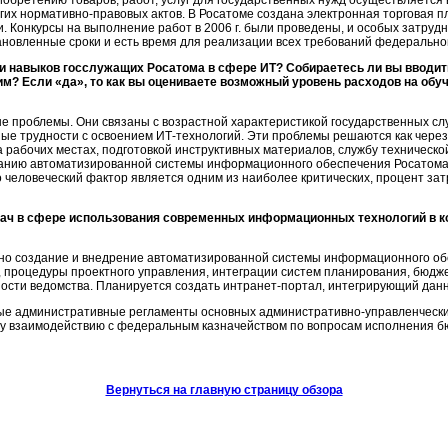
обретению товаров, работ, услуг для государственных нужд осуществляется 
угих
нормативно-правовых
актов. В Росатоме создана электронная торговая п
 Конкурсы на выполнение работ в 2006 г. были проведены, и особых затрудн
становленные сроки и есть время для реализации всех требований федерально
 и навыков госслужащих Росатома в сфере ИТ? Собираетесь ли вы вводи
им? Если «да», то как вы оцениваете возможный уровень расходов на об
е проблемы. Они связаны с возрастной характеристикой государственных слу
ые трудности с освоением
ИТ-технологий.
Эти проблемы решаются как чере
на рабочих местах, подготовкой инструктивных материалов, службу техничес
озданию автоматизированной системы информационного обеспечения Росатома
о человеческий фактор является одним из наиболее критических, процент за
ач в сфере использования современных информационных технологий в ко
о создание и внедрение автоматизированной системы информационного об
 процедуры проектного управления, интеграции систем планирования, бюдж
ости ведомства. Планируется создать
интранет-портал,
интегрирующий данн
е административные регламенты основных административно-управленчески
му взаимодействию с федеральным казначейством по вопросам исполнения б
Вернуться на главную страницу обзора