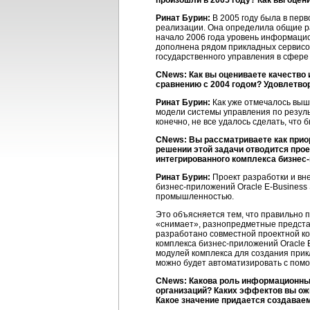
произошли в 2005 году? Как вы оце
Ринат Бурин:
В 2005 году была в пер
реализации. Она определила общие р
начало 2006 года уровень
информацио
дополнена рядом прикладных сервисо
государственного управления в сфере
CNews: Как вы оцениваете качество
сравнению с 2004 годом? Удовлетво
Ринат Бурин:
Как уже отмечалось выш
модели системы управления по резуль
конечно, не все удалось сделать, что 
CNews: Вы рассматриваете как прио
решении этой задачи отводится про
интегрированного комплекса
бизнес
Ринат Бурин:
Проект разработки и вн
бизнес-приложений
Oracle E-Business 
промышленностью.
Это объясняется тем, что правильно 
«снимает», разнопредметные представ
разработано совместной проектной
комплекса
бизнес-приложений
Oracle 
модулей комплекса для создания прик
можно будет автоматизировать с пом
CNews: Какова роль информационных
организаций? Каких эффектов вы ож
Какое значение придается создавае