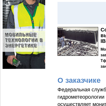
С
в
I
Мо
за
Тф
за
О заказчике
Федеральная служб
гидрометеорологии
осуществляет монит