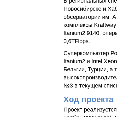
В региональных сп
Новосибирске и Хаб
обсерватории им. А
комплексы Kraftway
Itanium2 9140, опе
0,6TFlops.
Суперкомпьютер Ро
Itanium2 и Intel X
Бельгии, Турции, а
высокопроизводите
№3 в текущем списк
Ход проекта
Проект реализуется 