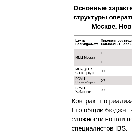
Основные характ
структуры операт
Москве, Нов
Центр
Пиковая производ
Росгидромета
тельность TFlops (
11
ММЦ Москва
16
МЦРД (ГГО,
0.7
С-Петербург)
РСМЦ
0.7
Новосибирск
РСМЦ
0.7
Хабаровск
Контракт по реализ
Его общий бюджет -
сложности вошли по
специалистов IBS.