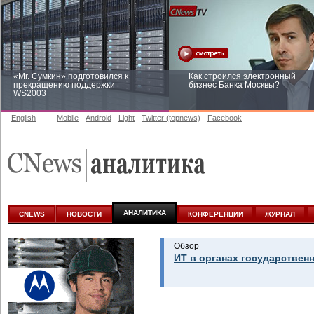
«Mr. Сумкин» подготовился к
Как строился электронный
прекращению поддержки
бизнес Банка Москвы?
WS2003
English
Mobile
Android
Light
Twitter (topnews)
Facebook
Заоблачная оптимизация: как
Рейтинг CNewsInfrastructure 20
Faberlic изменил подход к
приглашаем участвовать
аналитике
АНАЛИТИКА
CNEWS
НОВОСТИ
КОНФЕРЕНЦИИ
ЖУРНАЛ
Обзор
ИТ в органах государствен