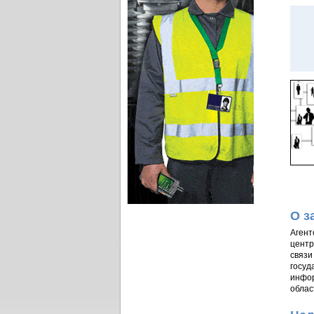
О з
Агент
центр
связи
госуд
инфор
облас