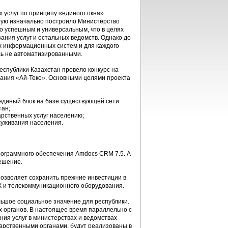
 услуг по принципу «единого окна».
рую изначально построило Министерство
ко успешным и универсальным, что в целях
ния услуг и остальных ведомств. Однако до
х информационных систем и для каждого
сь не автоматизированными.
еспублики Казахстан провело конкурс на
ания «Ай-Теко». Основными целями проекта
 единый блок на базе существующей сети
тан;
рственных услуг населению;
луживания населения.
рограммного обеспечения Amdocs CRM 7.5. А
ешение.
позволяет сохранить прежние инвестиции в
 и телекоммуникационного оборудования.
льшое социальное значение для республики.
 органов. В настоящее время параллельно с
я услуг в министерствах и ведомствах
дарственными органами, будут реализованы в