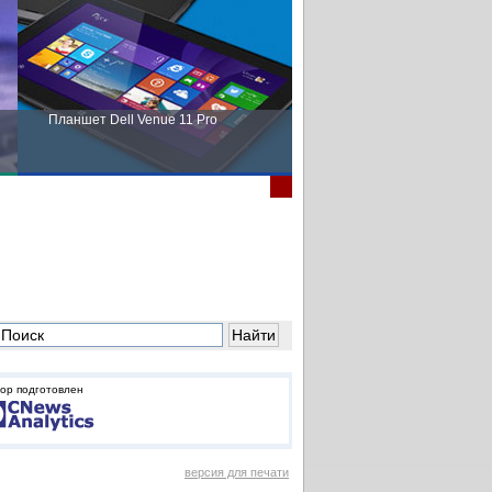
Планшет Dell Venue 11 Pro
Пора выбирать Fujitsu!
ор подготовлен
версия для печати