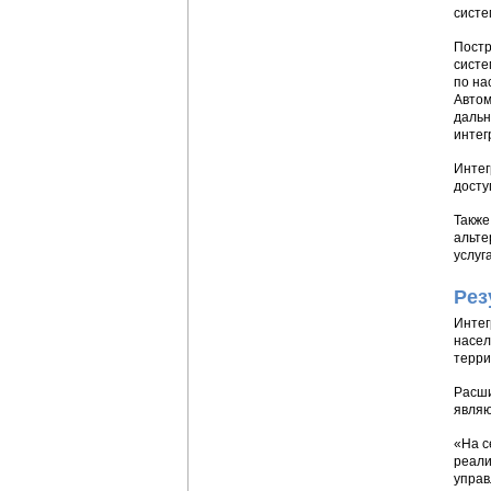
систе
Постр
систе
по на
Автом
дальн
интег
Интег
досту
Также
альте
услуг
Рез
Интег
насел
терри
Расши
являю
«На с
реали
управ