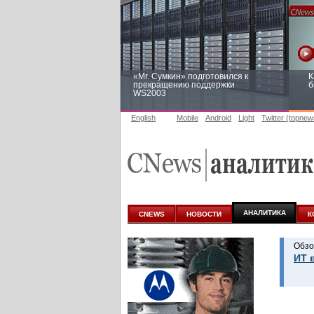
«Mr. Сумкин» подготовился к
К
прекращению поддержки
б
WS2003
English
Mobile
Android
Light
Twitter (topnew
Заоблачная оптимизация: как
Р
Faberlic изменил подход к
п
аналитике
АНАЛИТИКА
CNEWS
НОВОСТИ
К
Обзо
ИТ 