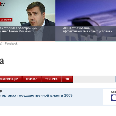
ак строился электронный
ИКТ в страховании:
изнес Банка Москвы?
эффективность в новых условиях
s)
Facebook
ейтинг CNewsInfrastructure 2015:
Информационная безопасность
риглашаем участвовать
бизнеса и госструктур: развитие в
новых условиях
ОНФЕРЕНЦИИ
ЖУРНАЛ
ТЕХНИКА
ТВ
р
Обз
в органах государственной власти 2009