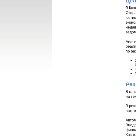
Цел
В Каз
Отпра
юстиц
эконо
недав
ведом
Агент
реали
по ра
Реш
В кон
на те
В реш
автом
Автом
Внедр
финал
Казах