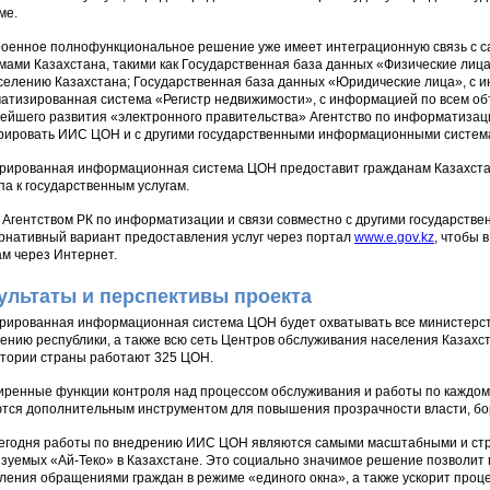
ме.
оенное полнофункциональное решение уже имеет интеграционную связь с
мами Казахстана, такими как Государственная база данных «Физические ли
селению Казахстана; Государственная база данных «Юридические лица», с 
атизированная система «Регистр недвижимости», с информацией по всем об
ейшего развития «электронного правительства» Агентство по информатизаци
рировать ИИС ЦОН и с другими государственными информационными систем
рированная информационная система ЦОН предоставит гражданам Казахста
па к государственным услугам.
 Агентством РК по информатизации и связи совместно с другими государств
рнативный вариант предоставления услуг через портал
www.e.gov.kz
, чтобы 
ам через Интернет.
ультаты и перспективы проекта
рированная информационная система ЦОН будет охватывать все министерст
ению республики, а также всю сеть Центров обслуживания населения Казахст
тории страны работают 325 ЦОН.
ренные функции контроля над процессом обслуживания и работы по каждом
тся дополнительным инструментом для повышения прозрачности власти, бо
егодня работы по внедрению ИИС ЦОН являются самыми масштабными и стра
зуемых «Ай-Теко» в Казахстане. Это социально значимое решение позволит 
ления обращениями граждан в режиме «единого окна», а также ускорит проц