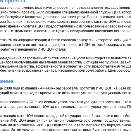
и проекта
ахстане планомерно реализуется проект по предоставлению государственных
вной точкой проекта было создание специализированной службы ЦОН, кото
ии Республики Казахстан для оказания своих услуг. Проект оказался настоль
мии было принято решение использовать построенную систему ЦОН для оказа
него времени услуги в ЦОН предоставлялись с использованием разрозненны
ства в отдельности, а некоторые Центры обслуживания населения оставали
ство РК по информатизации и связи согласно заказу Министерства юстиции Р
зацию проекта по автоматизации деятельности ЦОН, который выиграла комп
зработке и внедрению ИИС ЦОН стали:
объединение разрозненных систем оказания услуг министерств и ведомств в
Центров обслуживания населения Министерства Юстиции Республики Казахс
повышение качества, эффективности и оперативности предоставления госуда
обеспечение возможности централизованного контроля работы Центров обс
ение
це 2008 года компания «Ай-Теко» разработала Прототип ИИС ЦОН на базе п
кущий момент проходит приемочные испытания уже полнофункциональное р
ении компании «Ай-Теко» используется архитектура «умного клиента». Это 
атизацию деятельности ЦОН за счет использования существующего парка ПК
атизация сети ЦОН является задачей государственной важности и имеет бо
ение ИИС ЦОН ведется при активной поддержке со стороны государственных
ьными испытаниями ИИС ЦОН ведется работа по пересмотру порядка оказани
стана. Затем услуги, порядок предоставления которых будет утвержден госу