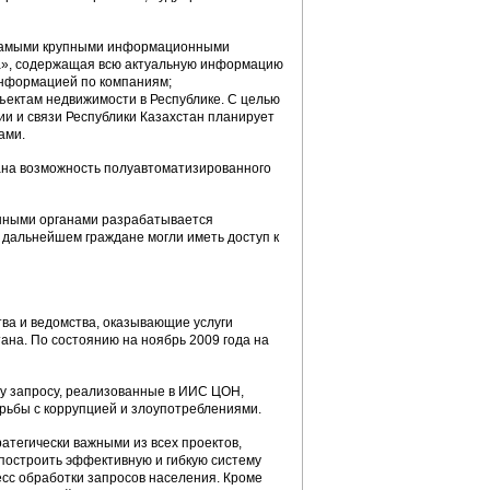
 самыми крупными информационными
ца», содержащая всю актуальную информацию
информацией по компаниям;
ъектам недвижимости в Республике. С целью
и и связи Республики Казахстан планирует
ами.
на возможность полуавтоматизированного
енными органами разрабатывается
в дальнейшем граждане могли иметь доступ к
ва и ведомства, оказывающие услуги
ана. По состоянию на ноябрь 2009 года на
у запросу, реализованные в ИИС ЦОН,
рьбы с коррупцией и злоупотреблениями.
тегически важными из всех проектов,
построить эффективную и гибкую систему
есс обработки запросов населения. Кроме