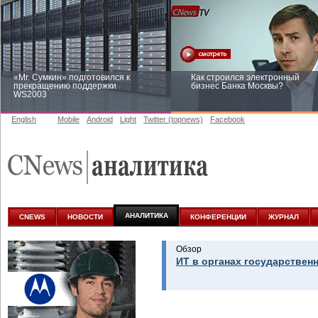
«Mr. Сумкин» подготовился к
Как строился электронный
прекращению поддержки
бизнес Банка Москвы?
WS2003
English
Mobile
Android
Light
Twitter (topnews)
Facebook
Заоблачная оптимизация: как
Рейтинг CNewsInfrastructure 20
Faberlic изменил подход к
приглашаем участвовать
аналитике
АНАЛИТИКА
CNEWS
НОВОСТИ
КОНФЕРЕНЦИИ
ЖУРНАЛ
Обзор
ИТ в органах государствен