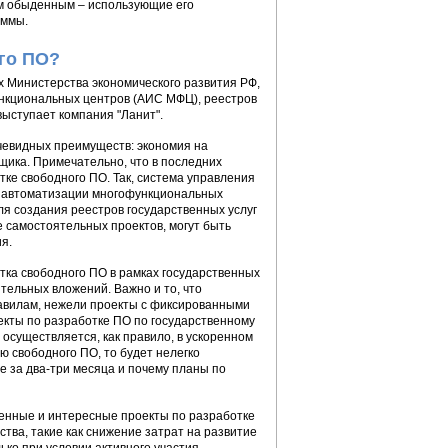
ем обыденным – использующие его
аммы.
го ПО?
 Министерства экономического развития РФ,
нкциональных центров (АИС МФЦ), реестров
выступает компания "Ланит".
чевидных преимуществ: экономия на
щика. Примечательно, что в последних
ке свободного ПО. Так, система управления
ы автоматизации многофункциональных
ля создания реестров государственных услуг
е самостоятельных проектов, могут быть
я.
отка свободного ПО в рамках государственных
тельных вложений. Важно и то, что
авилам, нежели проекты с фиксированными
екты по разработке ПО по государственному
 осуществляется, как правило, в ускоренном
ю свободного ПО, то будет нелегко
е за два-три месяца и почему планы по
венные и интересные проекты по разработке
тва, такие как снижение затрат на развитие