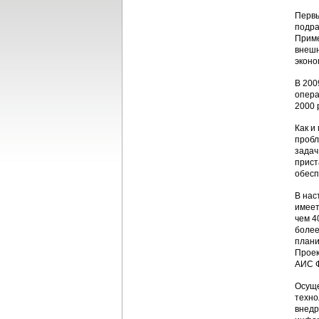
Первы
подра
Приме
внешн
эконо
В 200
опера
2000 
Как и
пробл
задач
прист
обесп
В нас
имеет
чем 4
более
плани
Проек
АИС Ф
Осуще
техно
внедр