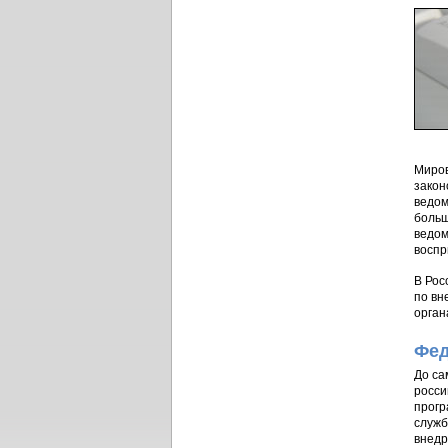
Миров
закон
ведом
больш
ведом
воспр
В Рос
по вн
орган
Фед
До са
росси
прогр
служб
внедр