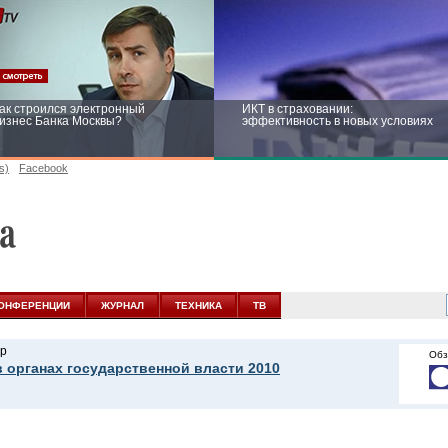
ак строился электронный
ИКТ в страховании:
изнес Банка Москвы?
эффективность в новых условиях
s)
Facebook
ейтинг CNewsInfrastructure 2015:
Информационная безопасность
риглашаем участвовать
бизнеса и госструктур: развитие в
новых условиях
ОНФЕРЕНЦИИ
ЖУРНАЛ
ТЕХНИКА
ТВ
р
Обз
в органах государственной власти 2010