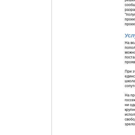
решен
сообщ
разра
"полу
проек
проек
Усл
На во
попол
можно
поста
прояв
При э
единс
школа
сопут
На пр
госсе
ни од
крупн
испол
свобо
зрело