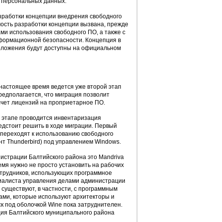
 персональных данных.
зработки концепции внедрения свободного
ость разработки концепции вызвана, прежде
ми использования свободного ПО, а также с
формационной безопасности. Концепция в
оложения будут доступны на официальном
настоящее время ведется уже второй этап
редполагается, что миграция позволит
 счет лицензий на проприетарное ПО.
м этапе проводится инвентаризация
едстоит решить в ходе миграции. Первый
и переходят к использованию свободного
ент Thunderbird) под управлением Windows.
истрации Балтийского района это Mandriva
ремя нужно не просто установить на рабочих
отрудников, использующих программное
циалиста управления делами администрации
 существуют, в частности, с программным
ами, которые используют архитекторы и
к под оболочкой Wine пока затруднителен.
ция Балтийского муниципального района