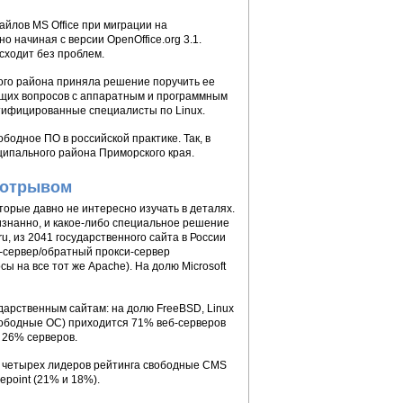
айлов MS Office при миграции на
о начиная с версии OpenOffice.org 3.1.
сходит без проблем.
ого района приняла решение поручить ее
ущих вопросов с аппаратным и программным
тифицированные специалисты по Linux.
одное ПО в российской практике. Так, в
ципального района Приморского края.
 отрывом
орые давно не интересно изучать в деталях.
изнанно, и какое-либо специальное решение
ru, из 2041 государственного сайта в России
-сервер/обратный прокси-сервер
ы на все тот же Apache). На долю Microsoft
дарственным сайтам: на долю FreeBSD, Linux
вободные ОС) приходится 71% веб-серверов
 26% серверов.
и четырех лидеров рейтинга свободные CMS
repoint (21% и 18%).