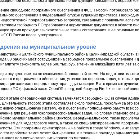
мационной безопасности при выполнении функций, связанных с обработкой
ение свободного программного обеспечения в ФССП России потребовало ра
аммного обеспечения в Федеральной службе судебных приставов. Необходим
, недостаточной проработанностью вопросов, связанных с правовыми аспекта
етствием свободного ПО требованиям нормативных документов в области ин
ящее время проходит заключительные этапы согласования, и ее основные п
 ФССП России после утверждения.
дрения на муниципальном уровне
инистрации Балтийского муниципального района Калининградской области в 
ода 80 рабочих мест сотрудников на свободное программное обеспечение. П
ипалитету сэкономить более 500 тыс. руб. в течение ближайших пяти лет за
ция осуществляется по классической пошаговой схеме. На подготовительно
атного и программного обеспечения, уточняется перечень задач, которые пр
миграции занимает порядка полутора – двух месяцев. В это время сотрудник
адного ПО (офисный пакет OpenOffice.org, веб-браузер Firefox, почтовый кли
ором этапе операционная система заменяется свободной ОС (в случае админ
). Длительность второго этапа составляет около полугода, поскольку за это в
х новую операционную систему, но и обеспечить полноценную работу всех с
ечение для решения узкопрофессиональных задач. По словам главного спе
йского муниципального района
Виктора Середы-Дальского
, такие проблемы
ечением для кадастрового учета, а также со специализированными программ
систы. Эти программы ориентированы на работу в среде Windows, и их запус
о эта проблема также может быть решена, и в течение полугода администра
итывает полностью завершить проект по миграции.