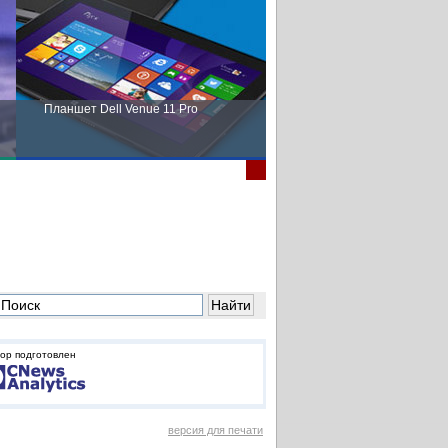
Планшет Dell Venue 11 Pro
Пора выбирать Fujitsu!
ор подготовлен
версия для печати