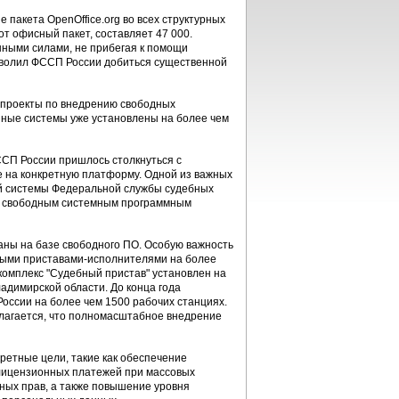
пакета OpenOffice.org во всех структурных
т офисный пакет, составляет 47 000.
нными силами, не прибегая к помощи
зволил ФССП России добиться существенной
 проекты по внедрению свободных
нные системы уже установлены на более чем
ССП России пришлось столкнуться с
е на конкретную платформу. Одной из важных
й системы Федеральной службы судебных
со свободным системным программным
ны на базе свободного ПО. Особую важность
ными приставами-исполнителями на более
комплекс "Судебный пристав" установлен на
адимирской области. До конца года
оссии на более чем 1500 рабочих станциях.
олагается, что полномасштабное внедрение
ретные цели, такие как обеспечение
 лицензионных платежей при массовых
ных прав, а также повышение уровня