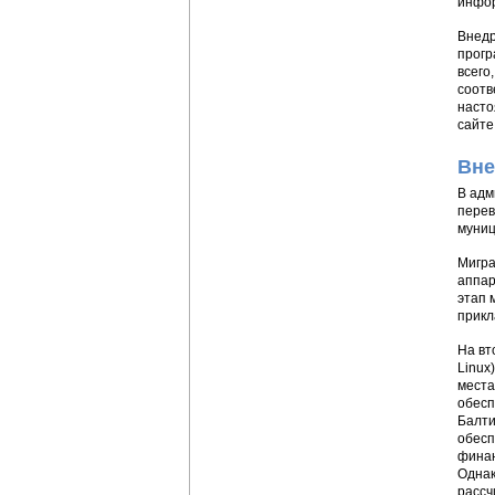
инфор
Внедр
прогр
всего
соотв
насто
сайте
Вне
В адм
перев
муниц
Мигра
аппар
этап 
прикл
На вт
Linux
места
обесп
Балти
обесп
финан
Однак
рассч