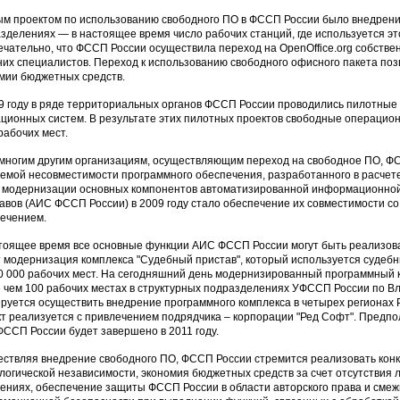
м проектом по использованию свободного ПО в ФССП России было внедрение 
зделениях — в настоящее время число рабочих станций, где используется это
чательно, что ФССП России осуществила переход на OpenOffice.org собстве
их специалистов. Переход к использованию свободного офисного пакета по
мии бюджетных средств.
9 году в ряде территориальных органов ФССП России проводились пилотные
ционных систем. В результате этих пилотных проектов свободные операцио
рабочих мест.
 многим другим организациям, осуществляющим переход на свободное ПО, Ф
емой несовместимости программного обеспечения, разработанного в расчет
 модернизации основных компонентов автоматизированной информационно
авов (АИС ФССП России) в 2009 году стало обеспечение их совместимости 
ечением.
тоящее время все основные функции АИС ФССП России могут быть реализова
 модернизация комплекса "Судебный пристав", который используется судеб
0 000 рабочих мест. На сегодняшний день модернизированный программный 
 чем 100 рабочих местах в структурных подразделениях УФССП России по Вл
руется осуществить внедрение программного комплекса в четырех регионах Р
т реализуется с привлечением подрядчика – корпорации "Ред Софт". Предп
ССП России будет завершено в 2011 году.
ствляя внедрение свободного ПО, ФССП России стремится реализовать конк
логической независимости, экономия бюджетных средств за счет отсутствия
ениях, обеспечение защиты ФССП России в области авторского права и смеж