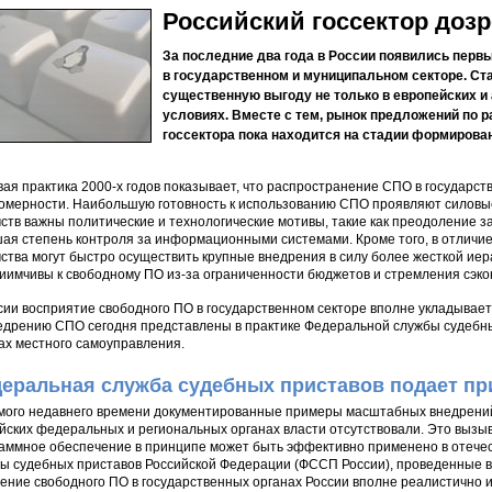
Российский госсектор доз
За последние два года в России появились пер
в государственном и муниципальном секторе. Ст
существенную выгоду не только в европейских и 
условиях. Вместе с тем, рынок предложений по 
госсектора пока находится на стадии формирова
ая практика 2000-х годов показывает, что распространение СПО в государс
омерности. Наибольшую готовность к использованию СПО проявляют силовы
ств важны политические и технологические мотивы, такие как преодоление з
ая степень контроля за информационными системами. Кроме того, в отличие 
ства могут быстро осуществить крупные внедрения в силу более жесткой и
иимчивы к свободному ПО из-за ограниченности бюджетов и стремления сэк
сии восприятие свободного ПО в государственном секторе вполне укладывае
едрению СПО сегодня представлены в практике Федеральной службы судебны
ах местного самоуправления.
еральная служба судебных приставов подает пр
мого недавнего времени документированные примеры масштабных внедрений
йских федеральных и региональных органах власти отсутствовали. Это вызыв
аммное обеспечение в принципе может быть эффективно применено в отече
ы судебных приставов Российской Федерации (ФССП России), проведенные в 2
ение свободного ПО в государственных органах России вполне реалистично 