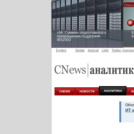
«Mr. Сумкин» подготовился к
К
прекращению поддержки
б
WS2003
English
Mobile
Android
Light
Twitter (topnew
Заоблачная оптимизация: как
Р
Faberlic изменил подход к
п
аналитике
АНАЛИТИКА
CNEWS
НОВОСТИ
К
Обзо
ИТ 