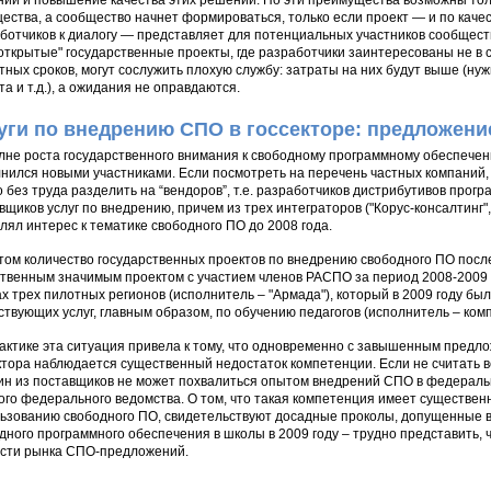
ий и повышение качества этих решений. Но эти преимущества возможны толь
ества, а сообщество начнет формироваться, только если проект — и по качест
ботчиков к диалогу — представляет для потенциальных участников сообществ
открытые" государственные проекты, где разработчики заинтересованы не в 
тных сроков, могут сослужить плохую службу: затраты на них будут выше (нуж
та и т.д.), а ожидания не оправдаются.
уги по внедрению СПО в госсекторе: предложен
лне роста государственного внимания к свободному программному обеспечен
нился новыми участниками. Если посмотреть на перечень частных компаний,
 без труда разделить на “вендоров”, т.е. разработчиков дистрибутивов програ
вщиков услуг по внедрению, причем из трех интеграторов ("Корус-консалтинг",
лял интерес к тематике свободного ПО до 2008 года.
том количество государственных проектов по внедрению свободного ПО после
твенным значимым проектом с участием членов РАСПО за период 2008-2009 
х трех пилотных регионов (исполнитель – "Армада"), который в 2009 году бы
ствующих услуг, главным образом, по обучению педагогов (исполнитель – комп
актике эта ситуация привела к тому, что одновременно с завышенным предл
ктора наблюдается существенный недостаток компетенции. Если не считать в
ин из поставщиков не может похвалиться опытом внедрений СПО в федерал
ого федерального ведомства. О том, что такая компетенция имеет существен
ьзованию свободного ПО, свидетельствуют досадные проколы, допущенные в
дного программного обеспечения в школы в 2009 году – трудно представить,
сти рынка СПО-предложений.