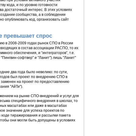
ко при условии активного участия
ву кода, и по уровню готовности
а достаточный интерес. В этих условиях
создании сообщества, а в соблюдении
но опубликовать код, организовать сайт
ие превышает спрос
ию в 2008-2009 годах рынок СПО в России
 входящих в состав ассоциации РАСПО, то их
ммного обеспечения, и “интеграторов”, т.е.
 "Пингвин-софтвер" и "Ланит") лишь "Ланит"
дние два года было невелико: по сути,
годов был проект по внедрению СПО в
л заменен на проект по предоставлению
ания "АйТи").
ожением на рынке СПО-внедрений и услуг для
есьма специфичного внедрения в школах, то
ьных масштабах или даже в масштабах
ное значение для успеха проектов по
 ходе тиражирования и рассылки пакета
 чтобы они могли быть допущены в условиях