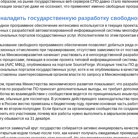
 образом, на рынке государственных веб-серверов СПО давно стало явлени
изации зачастую даже не осознают, что применяют именно свободные прогр
 наладить государственную разработку свободно
дное программное обеспечение интенсивно используется в текущих проектах
нных с разработкой автоматизированной информационной системы многофу
иональных порталов государственных услуг. Исполнителем по этим проектам 
ьзование свободного программного обеспечения позволяет добиться ряда о
зионных отчислениях при тиражировании, отсутствие зависимости от постав
тах Минэкономразвития начинает участвовать и в непосредственной разработ
с-процессами, лежащая в основе проекта типовой информационной систем
ов (АИС МФЦ), опубликована на портале SourceForge. Исходные тексты ПО д
иональных порталов государственных услуг, хотя и не опубликованы в качеств
ставлены заинтересованным органом власти по запросу в Минэкономразвити
ом, практика Министерства экономического развития показывает, что разраб
тов по разработке ПО приносит дополнительные выгоды, но требует дополни
ботка во взаимодействии с сообществом ведется по принципиально иным пр
ми, обычные для госсектора. В условиях действующего законодательства про
у в России жестко привязаны к бюджетному году, причем основная часть работ
е во втором полугодии. Если браться за организацию сообщества по создани
нить его участникам, почему все работы нужно выполнить в авральном режим
ту обываются на 31 декабря.
ается замкнутый круг: государство собирается активно инициировать качест
открытым кодом только после того, как начнет получать ожидаемые преимущес