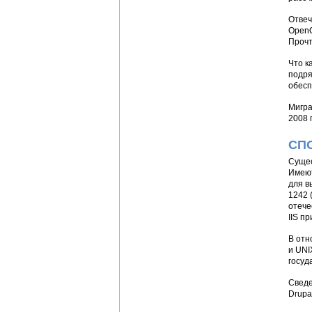
Отвеч
OpenO
Прочт
Что к
подря
обесп
Мигра
2008 
СПО
Сущес
Имеют
для в
1242 
отече
IIS п
В отн
и UNI
госуд
Сведе
Drupa