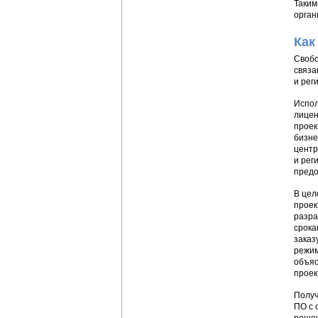
Таким
орган
Как
Свобо
связа
и рег
Испол
лицен
проек
бизне
центр
и рег
предо
В цел
проек
разра
срока
заказ
режим
объяс
проек
Получ
ПО с 