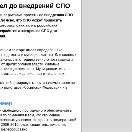
рел до внедрений СПО
вые серьезные проекты по внедрению СПО
ало ясно, что СПО может приносить
американских, но и в российских
разработке и внедрению СПО для
ния.
твенном секторе имеет определенные
е ведомства и муниципалитеты. Для силовых
ависимости от единственного поставщика и
от других органов власти, силовые
ерархии и дисциплины. Муниципалитеты
ономить на лицензионных отчислениях.
тся в общемировую канву: значимые проекты
х приставов Российской Федерации и в
имер
 свободного программного обеспечения в
ало сомнения в том, что свободное
ственных условиях. Но проекты Федеральной
009-2010 годах, свидетельствуют, что
и целесообразно.