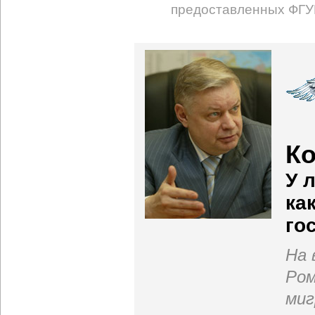
предоставленных ФГУ
Ко
У 
ка
го
На 
Ром
миг