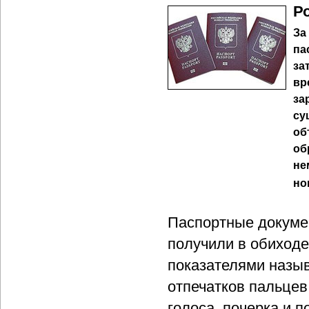
Р
За
па
за
вр
за
су
об
об
не
но
Паспортные докумен
получили в обиходе
показателями назы
отпечатков пальцев
голоса, почерка и 