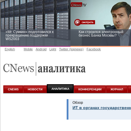
«Mr. Сумкин» подготовился к
Как строился электронный
прекращению поддержки
бизнес Банка Москвы?
WS2003
English
Mobile
Android
Light
Twitter (topnews)
Facebook
Заоблачная оптимизация: как
Рейтинг CNewsInfrastructure 20
Faberlic изменил подход к
приглашаем участвовать
аналитике
АНАЛИТИКА
CNEWS
НОВОСТИ
КОНФЕРЕНЦИИ
ЖУРНАЛ
Обзор
ИТ в органах государствен