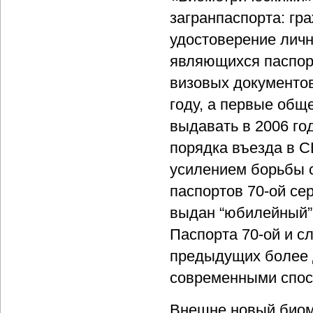
загранпаспорта: гр
удостоверение личн
являющихся паспорт
визовых документов
году, а первые общ
выдавать в 2006 го
порядка въезда в 
усилением борьбы с
паспортов 70-ой сер
выдан “юбилейный”
Паспорта 70-ой и с
предыдущих более д
современными спос
Внешне новый биом