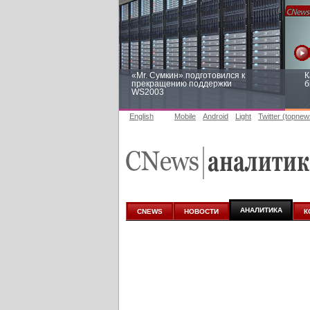
«Mr. Сумкин» подготовился к
К
прекращению поддержки
б
WS2003
English
Mobile
Android
Light
Twitter (topnew
Заоблачная оптимизация: как
Р
Faberlic изменил подход к
п
аналитике
АНАЛИТИКА
CNEWS
НОВОСТИ
К