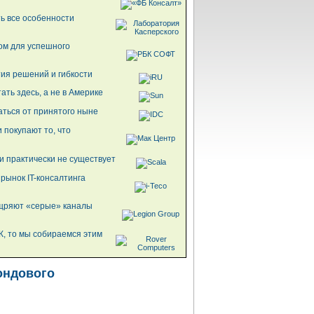
ть все особенности
ом для успешного
ия решений и гибкости
ать здесь, а не в Америке
аться от принятого ныне
 покупают то, что
и практически не существует
рынок IT-консалтинга
ощряют «серые» каналы
К, то мы собираемся этим
ондового