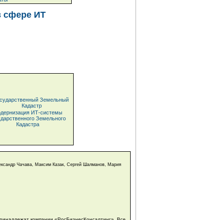
в сфере ИТ
дернизация ИТ-системы
ударственного Земельного
Кадастра
ександр Чачава, Максим Казак, Сергей Шалманов, Мария
принадлежат компании «РосБизнесКонсалтинг». Все