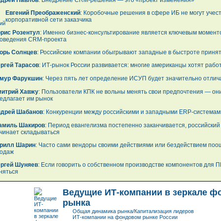
дрей Павлов
: Внедрение CRM-решения — это «проект изменения»
Евгений Преображенский
: Коробочные решения в сфере ИБ не могут учес
корпоративной сети заказчика
рис Розентул
: Именно бизнес-консультирование является ключевым момент
оведения CRM-проекта
орь Солнцев
: Российские компании обыгрывают западные в быстроте принят
ргей Тарасов
: ИТ-рынок России развивается: многие американцы хотят работ
мур Фарукшин
: Через пять лет определение ИСУП будет значительно отлич
итрий Хавжу
: Пользователи КПК не вольны менять свои предпочтения — они
едлагает им рынок
дрей Шабанов
: Конкуренции между российскими и западными ERP-системам
амиль Шакиров
: Период евангелизма постепенно заканчивается, российский 
чинает складываться
рилл Шарин
: Часто сами вендоры своими действиями или бездействием по
одаж
ргей Шуняев
: Если говорить о собственном производстве компонентов для П
няться
Ведущие ИТ-компании в зеркале ф
рынка
Общая динамика рынка/Капитализация лидеров
ИТ-компании на фондовом рынке России