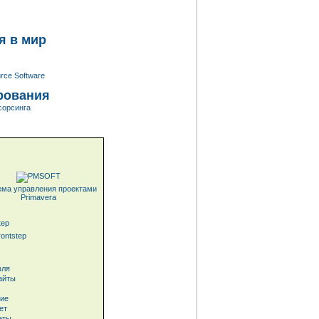
я в мир
rce Software
рования
сорсинга
ема управления проектами
Primavera
ontstep
вля
айты
ние
ет
аты