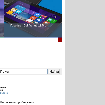
Планшет Dell Venue 11 Pro
Пора выбирать Fujitsu!
овлен
жке
обеспечения продолжает