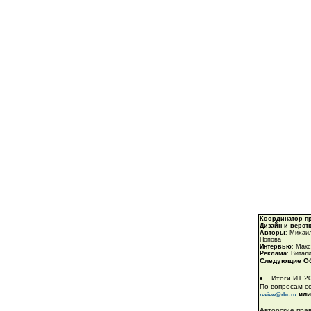
Координатор п
Дизайн и верст
Авторы
: Михаи
Попова
Интервью
: Мак
Реклама
: Витал
Следующие Об
Итоги ИТ 20
По вопросам с
или
review@rbc.ru
Авторские пра