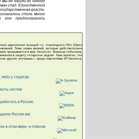
у мы не нашли ни одного
ван спад. Единственной
государственная власть:
озлагалось столь много
м это предполагалось
тало укрепление позиций т.н. «свободного ПО» (Open
компаний. Теме новых веяний, которые действительно
tware прорывается в мир бизнеса». Важным событием,
вижения в защиту «открытых кодов». Нам приятно, что
огие другие интервью с представителями ИТ-бизнеса,
 либо у структур
ость систем
работать в России,
нциала России как
гое в этом мире, и плюсом