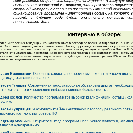
свое развитие на фоне стагнации рынка мирового. В текущем год
сегмента отечественной ИТ-отрасли, в котором был бы зафиксиро
стороной, которая не оправдала позитивных ожиданий оказалась 
финансирование программы «Электронная Россия», на которую в
надежд, в будущем году будет значительно меньшим, че
первоначально. Жаль.
Интервью в обзоре:
олее интересных тенденций, из наметившихся в последнее время на мировом ИТ-рынке, с
e). Этот тезис подтвердился в рамках наших бесед с руководителями многих российских 
и к значительным изменениям в отрасли, мы посвятили отдельную главу «Open Source Sof
 стала открытая позиция компании Microsoft, которая традиционно считается оппонентом д
сии столь любопытные комментарии компании публикуются в рамках проекта CNews.ru. Мн
обенно насыщенными и откровенными.
уард Воронецкий
: Основные средства
по-прежнему
находятся у государства,
щегосударственного значения
ексей Гульцев
: Современная международная обстановка диктует необходим
нтрализованного управления информационной безопасностью
дрей Козлов
: Количество программистов высокой квалификации, оставшихся 
 велико
ексей Кудрявцев
: Я отношусь крайне скептически к вопросу реального поте
зможного крупного импортера ПО
ладимир Мамыкин
: Открытость кода программ Open Source является, как мно
минусом одновременно