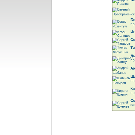
Ан
Бо
пр
Иг
Се
Ти
Дм
пр
Ан
Ш
на
Ки
пр
Се
за