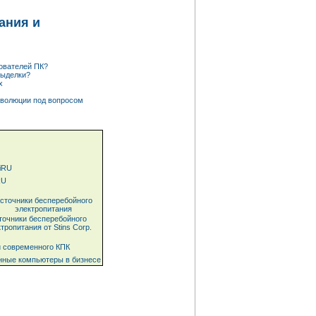
ания и
ователей ПК?
выделки?
х
еволюции под вопросом
RU
точники бесперебойного
тропитания от Stins Corp.
нные компьютеры в бизнесе