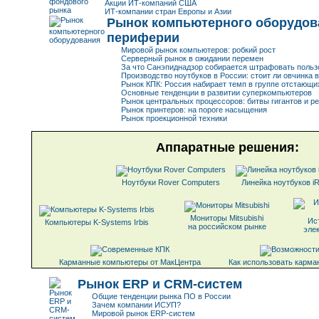
Акции ИТ-компаний США
ИТ-компании стран Европы и Азии
Рынок компьютерного оборудов
периферии
Мировой рынок компьютеров: робкий рост
Серверный рынок в ожидании перемен
За что Санэпиднадзор собирается штрафовать польз
Производство ноутбуков в России: стоит ли овчинка 
Рынок КПК: Россия набирает темп в группе отстающи
Основные тенденции в развитии суперкомпьютеров
Рынок центральных процессоров: битвы гигантов и р
Рынок принтеров: на пороге насыщения
Рынок проекционной техники
Аппаратные решения:
Ноутбуки Rover Computers
Линейка ноутбуков i
Мониторы Mitsubishi
Ис
Компьютеры K-Systems Irbis
на российском рынке
элек
Карманные компьютеры от МакЦентра
Как использовать карма
Рынок ERP и CRM-систем
Общие тенденции рынка ПО в России
Зачем компании ИСУП?
Мировой рынок ERP-систем