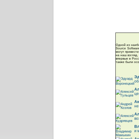
Одной из наиб
Source Softwar
могут привест
на наш взгляд,
впервые в Рос
также были ос
Эд
об
Ал
це
Ан
не
Ал
во
В
и 