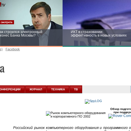
ак строился электронный
ИКТ в страховании:
изнес Банка Москвы?
эффективность в новых условиях
s)
Facebook
ейтинг CNewsInfrastructure 2015:
Информационная безопасность
риглашаем участвовать
бизнеса и госструктур: развитие в
новых условиях
ОНФЕРЕНЦИИ
ЖУРНАЛ
ТЕХНИКА
ТВ
Обзор подгот
при поддер
Российский рынок компьютерного оборудования и программного 