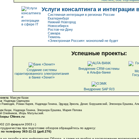
Услуги консалтинга и интеграции 
Системная интеграция в регионах России
Екатеринбург
Нижний Новгород
Новосибирск
Ростов-на-Дону
Самара
Тюмень
«Электронная Россия»: монополий не будет
Успешные проекты:
Внедрение CRM-системы
Создание системы
Мо
в Альфа-банке
гарантированного электропитания
Гос
в банке «Зенит»
Внедрение SAP R/3
роекта
: Максим Казак
ка
: Надежда Одинцова
л Рамендик, Роман Карев, Надежда Генина, Эдуард Эркола, Денис Борушевский, Элеонора Ершова, Ал
сим Казак, Надежда Генина, Элеонора Ершова, Мария Попова
ий Олейников, Игорь Матульский.
зоры CNews.ru
:
02 (10 февраля 2003 г.)
отрудничества при подготовке обзоров обращайтесь по адресу:
 по телефону
363-11-11 (доб.276)
ва на дизайн и всю информацию Обзора, а также на подбор и расположение материалов 