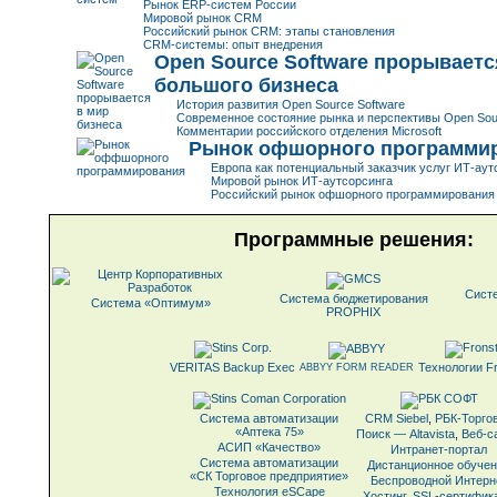
Рынок ERP-систем России
Мировой рынок CRM
Российский рынок CRM: этапы становления
CRM-системы: опыт внедрения
Open Source Software прорываетс
большого бизнеса
История развития Open Source Software
Современное состояние рынка и перспективы Open Sou
Комментарии российского отделения Microsoft
Рынок офшорного программи
Европа как потенциальный заказчик услуг
ИТ-аут
Мировой рынок ИТ-аутсорсинга
Российский рынок офшорного программирования
Программные решения:
Сист
Система бюджетирования
Система «Оптимум»
PROPHIX
VERITAS Backup Exec
Технологии Fr
ABBYY FORM READER
Система автоматизации
CRM Siebel
,
РБК-Торго
«Аптека 75»
Поиск — Altavista
,
Веб-с
АСИП «Качество»
Интранет-портал
Система автоматизации
Дистанционное обуче
«СК Торговое предприятие»
Беспроводной Интерн
Технология eSCape
Хостинг
,
SSL-сертифик