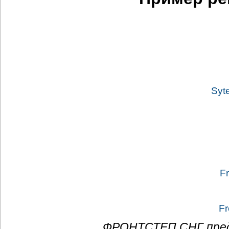
Syt
F
Fr
ФРОНТСТЕП СНГ пре