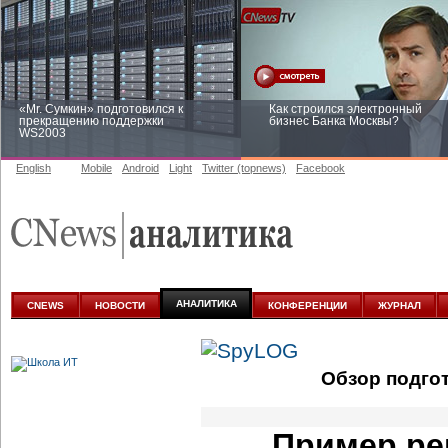
«Mr. Сумкин» подготовился к
Как строился электронный
прекращению поддержки
бизнес Банка Москвы?
WS2003
English
Mobile
Android
Light
Twitter (topnews)
Facebook
Заоблачная оптимизация: как
Рейтинг CNewsInfrastructure 20
Faberlic изменил подход к
приглашаем участвовать
аналитике
АНАЛИТИКА
CNEWS
НОВОСТИ
КОНФЕРЕНЦИИ
ЖУРНАЛ
Обзор подго
Пример ре