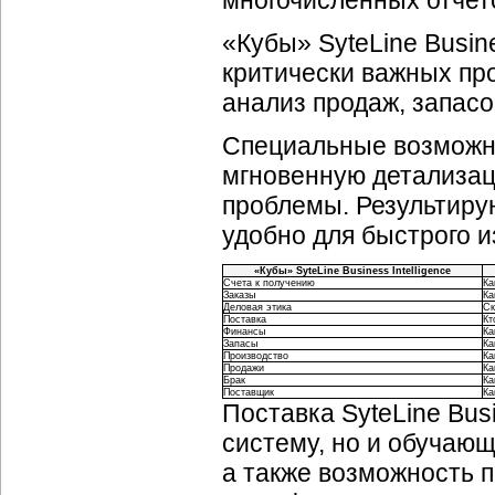
многочисленных отчето
«Кубы» SyteLine Busin
критически важных пр
анализ продаж, запасо
Специальные возможнос
мгновенную детализац
проблемы. Результиру
удобно для быстрого и
«Кубы» SyteLine Business Intelligence
Счета к получению
Ка
Заказы
Ка
Деловая этика
Ск
Поставка
Кт
Финансы
Ка
Запасы
Ка
Производство
Ка
Продажи
Ка
Брак
Ка
Поставщик
Ка
Поставка SyteLine Busi
систему, но и обучаю
а также возможность 