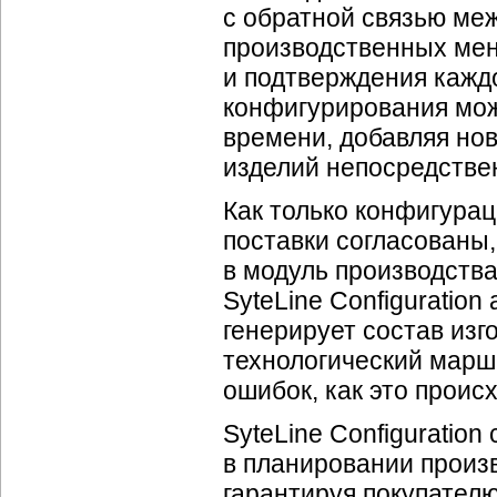
с обратной связью ме
производственных мен
и подтверждения кажд
конфигурирования мож
времени, добавляя но
изделий непосредстве
Как только конфигурац
поставки согласованы
в модуль производств
SyteLine Configuratio
генерирует состав изг
технологический марш
ошибок, как это проис
SyteLine Configuratio
в планировании произв
гарантируя покупател