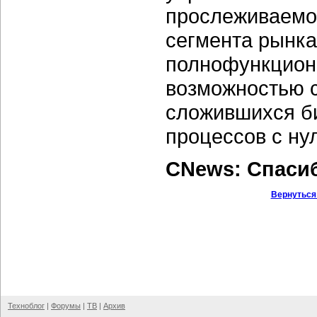
прослеживаемос
сегмента рынка
полнофункцион
возможностью 
сложившихся б
процессов с ну
CNews: Спаси
Вернуться
Техноблог
|
Форумы
|
ТВ
|
Архив