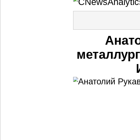
Анат
металлур