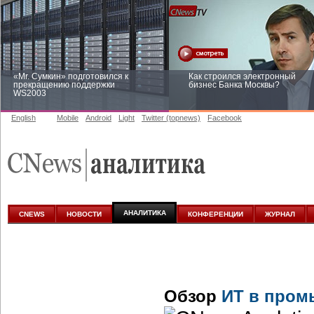
«Mr. Сумкин» подготовился к
Как строился электронный
прекращению поддержки
бизнес Банка Москвы?
WS2003
English
Mobile
Android
Light
Twitter (topnews)
Facebook
Заоблачная оптимизация: как
Рейтинг CNewsInfrastructure 20
Faberlic изменил подход к
приглашаем участвовать
аналитике
АНАЛИТИКА
CNEWS
НОВОСТИ
КОНФЕРЕНЦИИ
ЖУРНАЛ
Обзор
ИТ в пром