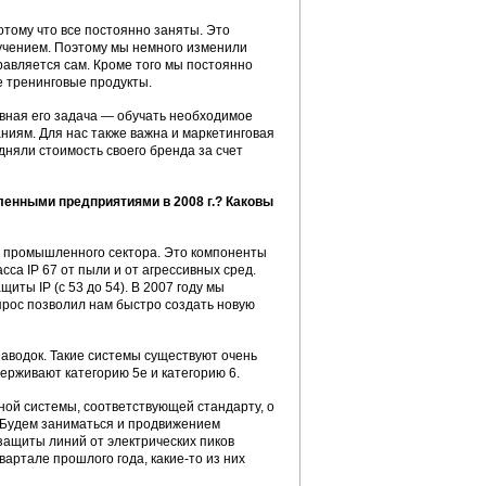
тому что все постоянно заняты. Это
учением. Поэтому мы немного изменили
правляется сам. Кроме того мы постоянно
е тренинговые продукты.
вная его задача — обучать необходимое
ниям. Для нас также важна и маркетинговая
няли стоимость своего бренда за счет
енными предприятиями в 2008 г.?
Каковы
ля промышленного сектора. Это компоненты
са IP 67 от пыли и от агрессивных сред.
ы IP (с 53 до 54). В 2007 году мы
прос позволил нам быстро создать новую
аводок. Такие системы существуют очень
ерживают категорию 5е и категорию 6.
ой системы, соответствующей стандарту, о
. Будем заниматься и продвижением
защиты линий от электрических пиков
вартале прошлого года, какие-то из них