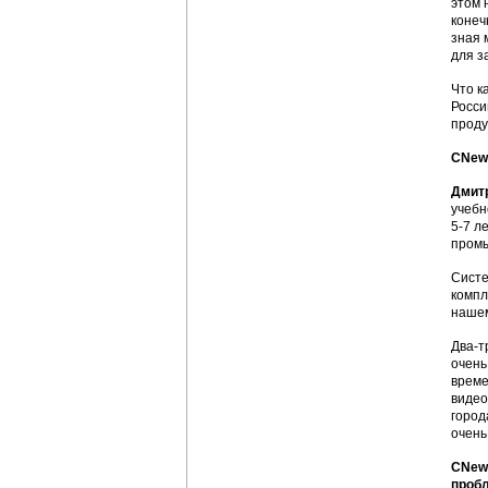
этом 
конеч
зная 
для з
Что к
Росси
проду
CNews
Дмит
учебн
5-7 л
промы
Систе
компл
нашем
Два-т
очень
време
видео
город
очень
CNews
проб