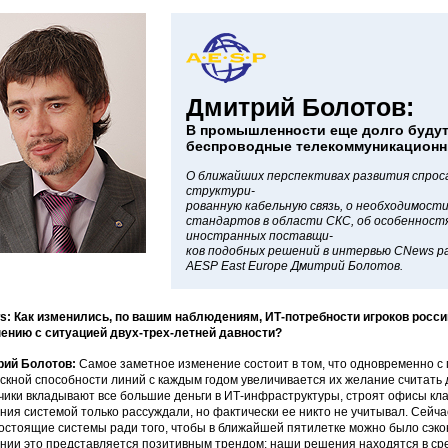
Дмитрий Болотов:
В промышленности еще долго будут
беспроводные телекоммуникацион
О ближайших перспективах развития спрос
структури-
рованную кабельную связь, о необходимост
стандартов в области СКС, об особенност
иностранных поставщи-
ков подобных решений в интервью CNews р
AESP East Europe Дмитрий Болотов.
: Как изменились, по вашим наблюдениям, ИТ-потребности игроков росс
ению с ситуацией двух-трех-летней давности?
рий Болотов:
Самое заметное изменение состоит в том, что одновременно с
скной способности линий с каждым годом увеличивается их желание считать д
чики вкладывают все большие деньги в ИТ-инфраструктуры, строят офисы клас
ния системой только рассуждали, но фактически ее никто не учитывал. Сейча
остоящие системы ради того, чтобы в ближайшей пятилетке можно было сэк
нии это представляется позитивным трендом: наши решения находятся в сре