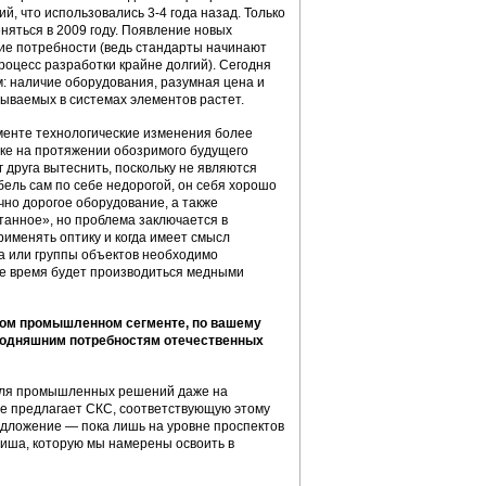
, что использовались 3-4 года назад. Только
еняться в 2009 году. Появление новых
сшие потребности (ведь стандарты начинают
роцесс разработки крайне долгий). Сегодня
: наличие оборудования, разумная цена и
ываемых в системах элементов растет.
егменте технологические изменения более
нке на протяжении обозримого будущего
г друга вытеснить, поскольку не являются
ель сам по себе недорогой, он себя хорошо
чно дорогое оборудование, а также
анное», но проблема заключается в
рименять оптику и когда имеет смысл
а или группы объектов необходимо
гое время будет производиться медными
ком промышленном сегменте, по вашему
годняшним потребностям отечественных
для промышленных решений даже на
 не предлагает СКС, соответствующую этому
едложение — пока лишь на уровне проспектов
ниша, которую мы намерены освоить в