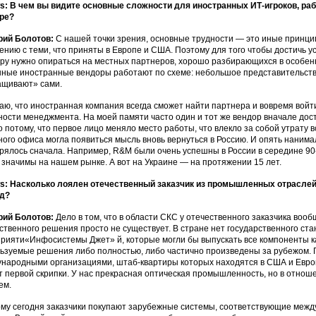
: В чем вы видите основные сложности для иностранных ИТ-игроков, р
ре?
рий Болотов:
С нашей точки зрения, основные трудности — это иные принци
ению с теми, что приняты в Европе и США. Поэтому для того чтобы достичь 
ру нужно опираться на местных партнеров, хорошо разбирающихся в особенн
ные иностранные вендоры работают по схеме: небольшое представительств
щивают» сами.
аю, что иностранная компания всегда сможет найти партнера и вовремя войти
ности менеджмента. На моей памяти часто один и тот же вендор вначале дост
о потому, что первое лицо меняло место работы, что влекло за собой утрату вс
ного офиса могла появиться мысль вновь вернуться в Россию. И опять нанима
рялось сначала. Например, R&M были очень успешны в России в середине 90-
 значимы на нашем рынке. А вот на Украине — на протяжении 15 лет.
: Насколько лоялен отечественный заказчик из промышленных отраслей
яд?
рий Болотов:
Дело в том, что в области СКС у отечественного заказчика вооб
ственного решения просто не существует. В стране нет государственного ст
рияти«Инфосистемы Джет» й, которые могли бы выпускать все компоненты к
ьзуемые решения либо полностью, либо частично произведены за рубежом.
народными организациями, штаб-квартиры которых находятся в США и Европ
т первой скрипки. У нас прекрасная оптическая промышленность, но в отно
ем.
му сегодня заказчики покупают зарубежные системы, соответствующие межд