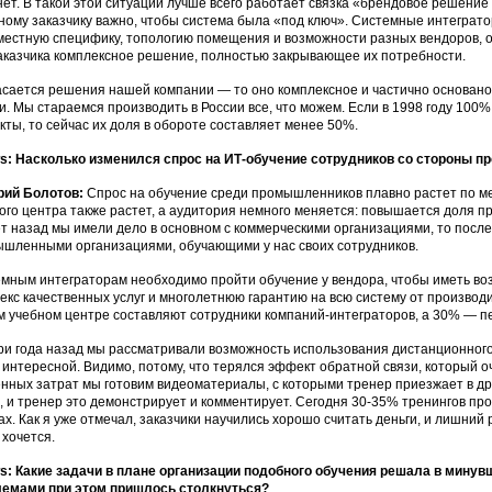
нет. В такой этой ситуации лучше всего работает связка «брендовое решение
ному заказчику важно, чтобы система была «под ключ». Системные интеграто
местную специфику, топологию помещения и возможности разных вендоров, о
аказчика комплексное решение, полностью закрывающее их потребности.
асается решения нашей компании — то оно комплексное и частично основано
и. Мы стараемся производить в России все, что можем. Если в 1998 году 10
кты, то сейчас их доля в обороте составляет менее 50%.
: Насколько изменился спрос на ИТ-обучение сотрудников со стороны 
рий Болотов:
Спрос на обучение среди промышленников плавно растет по ме
ого центра также растет, а аудитория немного меняется: повышается доля 
ет назад мы имели дело в основном с коммерческими организациями, то посл
шленными организациями, обучающими у нас своих сотрудников.
мным интеграторам необходимо пройти обучение у вендора, чтобы иметь во
екс качественных услуг и многолетнюю гарантию на всю систему от производ
 учебном центре составляют сотрудники компаний-интеграторов, а 30% — 
ри года назад мы рассматривали возможность использования дистанционного
 интересной. Видимо, потому, что терялся эффект обратной связи, который о
нных затрат мы готовим видеоматериалы, с которыми тренер приезжает в др
, и тренер это демонстрирует и комментирует. Сегодня 30-35% тренингов про
ах. Как я уже отмечал, заказчики научились хорошо считать деньги, и лишний
 хочется.
: Какие задачи в плане организации подобного обучения решала в минув
лемами при этом пришлось столкнуться?