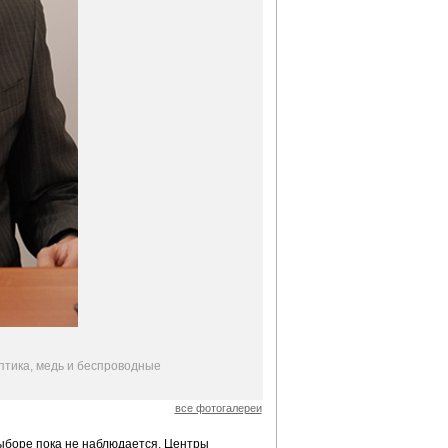
птика, медь и беспроводные
все фотогалереи
выборе пока не наблюдается. Центры