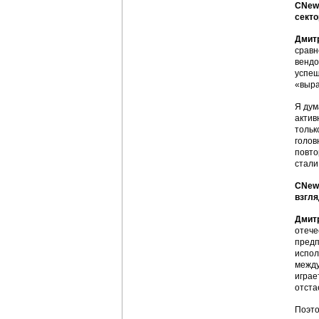
CNews
секто
Дмит
сравн
вендо
успеш
«выра
Я дум
актив
тольк
голов
повто
стали
CNews
взгл
Дмит
отече
предп
испол
между
играе
отста
Поэто