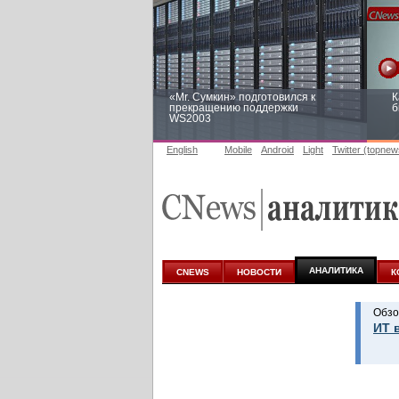
«Mr. Сумкин» подготовился к
К
прекращению поддержки
б
WS2003
English
Mobile
Android
Light
Twitter (topnew
Заоблачная оптимизация: как
Р
Faberlic изменил подход к
п
аналитике
АНАЛИТИКА
CNEWS
НОВОСТИ
К
Обзо
ИТ 