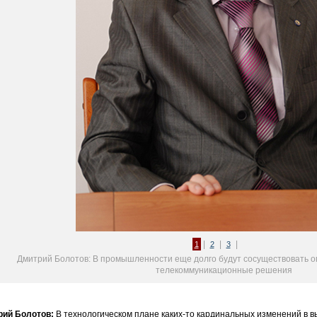
|
|
|
1
2
3
Дмитрий Болотов: В промышленности еще долго будут сосуществовать о
телекоммуникационные решения
рий Болотов:
В технологическом плане каких-то кардинальных изменений в 