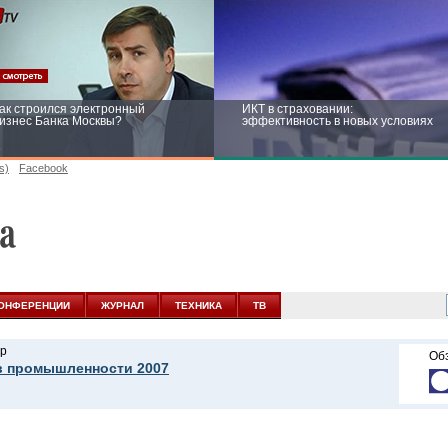
ак строился электронный
ИКТ в страховании:
изнес Банка Москвы?
эффективность в новых условиях
s)
Facebook
ейтинг CNewsInfrastructure 2015:
Информационная безопасность
риглашаем участвовать
бизнеса и госструктур: развитие в
новых условиях
ОНФЕРЕНЦИИ
ЖУРНАЛ
ТЕХНИКА
ТВ
р
Об
в промышленности 2007