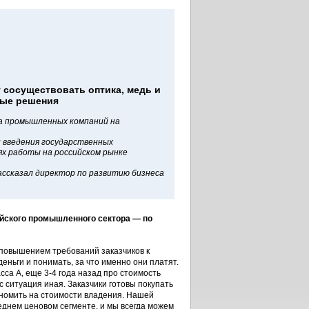
 сосуществовать оптика, медь и
ные решения
а промышленных компаний на
и введения государственных
ях работы на российском рынке
ассказал директор по развитию бизнеса
ийского промышленного сектора — по
 повышением требований заказчиков к
еньги и понимать, за что именно они платят.
са А, еще 3-4 года назад про стоимость
с ситуация иная. Заказчики готовы покупать
ономить на стоимости владения. Нашей
днем ценовом сегменте, и мы всегда можем