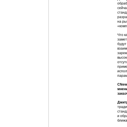
обраб
сейча
станд
разра
на ры
«комп
Что к
замет
будут
взаим
зарек
высок
отсут
приме
испол
парам
CNews
мнени
заказ
Дмит
тради
станд
и обр
ближ