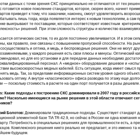
отки данных с точки зрения СКС принципиально не отличаются от тех решений
с готовится новое поколение стандартов, которое, скорее всего, начнет прим
артов приведет к тому, что заказчики, наконец, смогут удовлетворить возро
батывать лишь тогда, когда появляется интерес к новым технологиям, а сам п
нке выигрывают те поставщики, которые соответствуют известным критериям
лексность» решений. При этом сложность структуры и количество взаимоувяз
асается оптических систем, то их доля постоянно увеличивается. И в этом с
ны, как правило, они связаны с повышением пропускной способности. На ры
 сосуществовать и оптика, и медь, и беспроводные решения. Они не могут дру
озаменяемыми, у каждого решения есть свои плюсы и минусы. Оптический каб
омендовал, но для его установки и для передачи данных необходимо достато
оквалифицированный персонал. А «медное» оборудование дешевое и «испыт
ствии высокоскоростных медных кабелей. Есть ситуации, когда имеет смысл п
нять медь. Так, за пределами информационных систем уровня одного объект
ьзовать оптику. А внутри «классического» офиса разводка по этажу еще дол
и — поскольку стоимость в расчете на один порт получается в разы дешевле.
: Какие подходы к построению СКС доминировали в 2007 году в российс
ю? Насколько имеющиеся на рынке решения в этой области отвечают се
чиков?
рий Болотов:
Доминировали традиционные подходы. Существует стандарт 
ционной элементной базе TIA TR-42.9, но сейчас в России ни одна компания
арту. Потребность в специальных решениях для промышленности есть, а пр
азцов. Комплексного решения никто реально не предлагает, и это именно та 
айшем будущем.