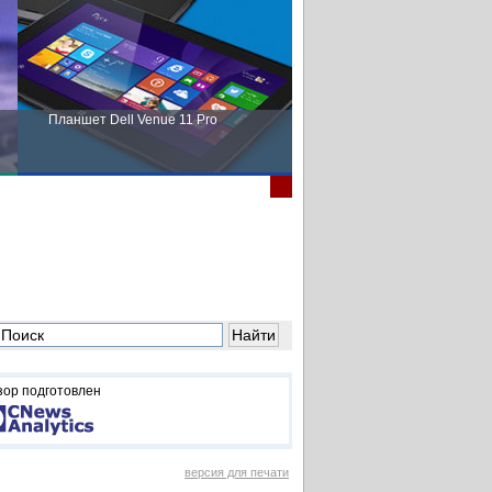
Планшет Dell Venue 11 Pro
Пора выбирать Fujitsu!
зор подготовлен
версия для печати