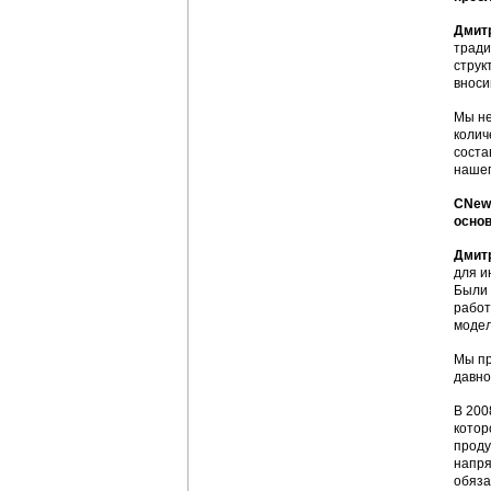
Дмит
тради
струк
вноси
Мы не
колич
соста
нашег
CNews
основ
Дмит
для и
Были 
работ
модел
Мы пр
давно
В 200
котор
проду
напря
обяза