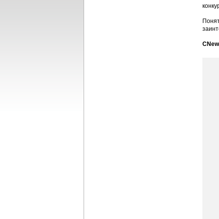
конку
Понят
заинт
CNews