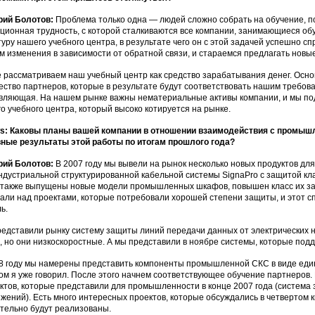
рий Болотов:
Проблема только одна — людей сложно собрать на обучение, по
ционная трудность, с которой сталкиваются все компании, занимающиеся об
туру нашего учебного центра, в результате чего он с этой задачей успешно с
м изменения в зависимости от обратной связи, и стараемся предлагать новы
 рассматриваем наш учебный центр как средство зарабатывания денег. Осно
ество партнеров, которые в результате будут соответствовать нашим требова
вляющая. На нашем рынке важны нематериальные активы компании, и мы под
о учебного центра, который высоко котируется на рынке.
: Каковы планы вашей компании в отношении взаимодействия с промышл
ные результаты этой работы по итогам прошлого года?
рий Болотов:
В 2007 году мы вывели на рынок несколько новых продуктов д
ндустриальной структурированной кабельной системы SignaPro с защитой клас
также выпущены новые модели промышленных шкафов, повышен класс их защит
али над проектами, которые потребовали хорошей степени защиты, и этот с
ь.
едставили рынку систему защиты линий передачи данных от электрических н
, но они низкоскоростные. А мы представили в ноябре системы, которые подд
8 году мы намерены представить компоненты промышленной СКС в виде един
ом я уже говорил. После этого начнем соответствующее обучение партнеров
ктов, которые представили для промышленности в конце 2007 года (система 
жений). Есть много интересных проектов, которые обсуждались в четвертом к
тельно будут реализованы.