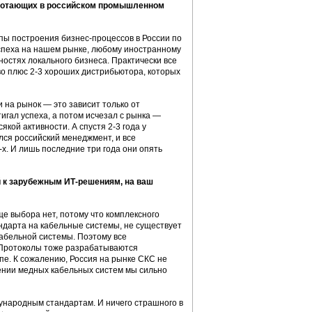
аботающих в российском промышленном
пы построения бизнес-процессов в России по
успеха на нашем рынке, любому иностранному
остях локального бизнеса. Практически все
о плюс 2-3 хороших дистрибьютора, которых
 на рынок — это зависит только от
игал успеха, а потом исчезал с рынка —
якой активности. А спустя 2-3 года у
лся российский менеджмент, и все
х. И лишь последние три года они опять
 к зарубежным ИТ-решениям, на ваш
ще выбора нет, потому что комплексного
андарта на кабельные системы, не существует
абельной системы. Поэтому все
 Протоколы тоже разрабатываются
е. К сожалению, Россия на рынке СКС не
шении медных кабельных систем мы сильно
ународным стандартам. И ничего страшного в