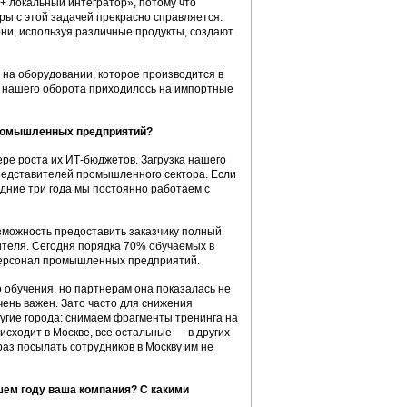
 + локальный интегратор», потому что
ры с этой задачей прекрасно справляется:
ни, используя различные продукты, создают
 на оборудовании, которое производится в
0% нашего оборота приходилось на импортные
промышленных предприятий?
ре роста их ИТ-бюджетов. Загрузка нашего
представителей промышленного сектора. Если
едние три года мы постоянно работаем с
зможность предоставить заказчику полный
ителя. Сегодня порядка 70% обучаемых в
персонал промышленных предприятий.
 обучения, но партнерам она показалась не
чень важен. Зато часто для снижения
угие города: снимаем фрагменты тренинга на
исходит в Москве, все остальные — в других
 раз посылать сотрудников в Москву им не
шем году ваша компания? С какими