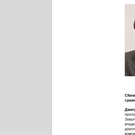
CNews
сравн
Дмит
пропу
Заказ
владе
дорог
компа