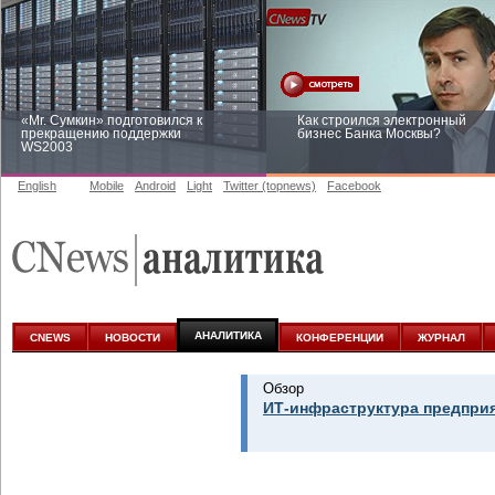
«Mr. Сумкин» подготовился к
Как строился электронный
прекращению поддержки
бизнес Банка Москвы?
WS2003
English
Mobile
Android
Light
Twitter (topnews)
Facebook
Заоблачная оптимизация: как
Рейтинг CNewsInfrastructure 20
Faberlic изменил подход к
приглашаем участвовать
аналитике
АНАЛИТИКА
CNEWS
НОВОСТИ
КОНФЕРЕНЦИИ
ЖУРНАЛ
Обзор
ИТ-инфраструктура предприя