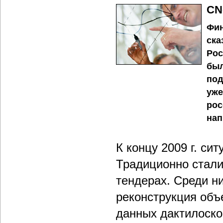
CN
Фин
ска
Рос
был
под
уже
рос
нап
К концу 2009 г. си
Традиционно стали
тендерах. Среди ни
реконструкция объ
данных дактилоск