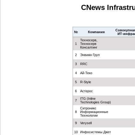
CNews Infrast
Совокупная
№
Компания
ИТ-инфрас
Техносерв,
1
Техносерв
Консалтинг
2
Энвижн Груп
3
RRC
4
Ай-Теко
5
R-Style
6
Астерос
ITG (Inline
7
Technologies Group)
Ситроникс
8
Информационные
Технологии
9
Verysell
10
Инфосистемы Джет