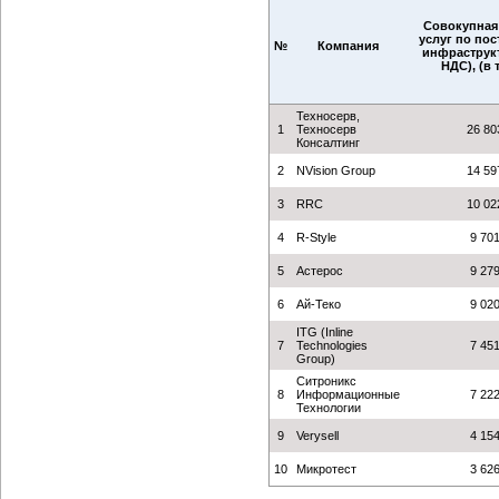
Совокупная
услуг по по
№
Компания
инфраструкт
НДС), (в 
Техносерв,
1
Техносерв
26 80
Консалтинг
2
NVision Group
14 59
3
RRC
10 02
4
R-Style
9 70
5
Астерос
9 27
6
Ай-Теко
9 02
ITG (Inline
7
Technologies
7 45
Group)
Ситроникс
8
Информационные
7 22
Технологии
9
Verysell
4 15
10
Микротест
3 62